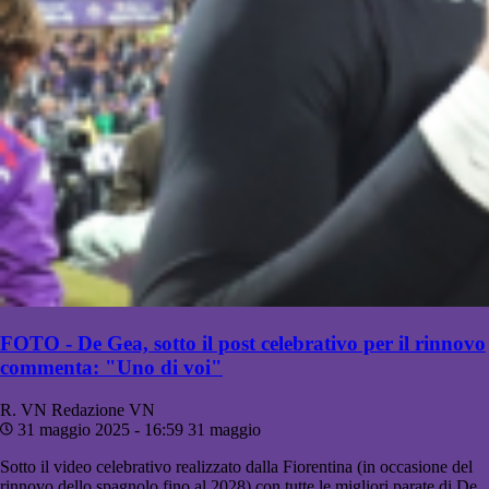
FOTO - De Gea, sotto il post celebrativo per il rinnovo
commenta: "Uno di voi"
R. VN
Redazione VN
31 maggio 2025 - 16:59
31 maggio
Sotto il video celebrativo realizzato dalla Fiorentina (in occasione del
rinnovo dello spagnolo fino al 2028) con tutte le migliori parate di De