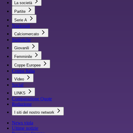
La società
Partite
Serie A
Nazionali
Calciomercato
Statistiche
Giovanili
Femminile
Coppe Europee
Coppa Italia
Video
Social
LINKS
Comparazione Quote
Redazione
I siti del nostro network
News viola
Ultime notizie