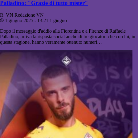
Palladino: "Grazie di tutto mister"
R. VN
Redazione VN
1 giugno 2025 - 13:21
1 giugno
Dopo il messaggio d'addio alla Fiorentina e a Firenze di Raffaele
Palladino, arriva la risposta social anche di tre giocatori che con lui, in
questa stagione, hanno veramente ottenuto numeri…