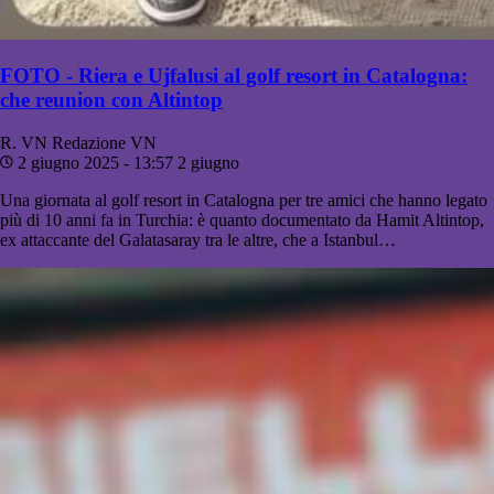
FOTO - Riera e Ujfalusi al golf resort in Catalogna:
che reunion con Altintop
R. VN
Redazione VN
2 giugno 2025 - 13:57
2 giugno
Una giornata al golf resort in Catalogna per tre amici che hanno legato
più di 10 anni fa in Turchia: è quanto documentato da Hamit Altintop,
ex attaccante del Galatasaray tra le altre, che a Istanbul…