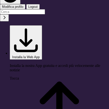
Modifica profilo
Logout
Installa la Web App
Installa la nostra App gratuita e accedi più velocemente alle
notizie
Tocca