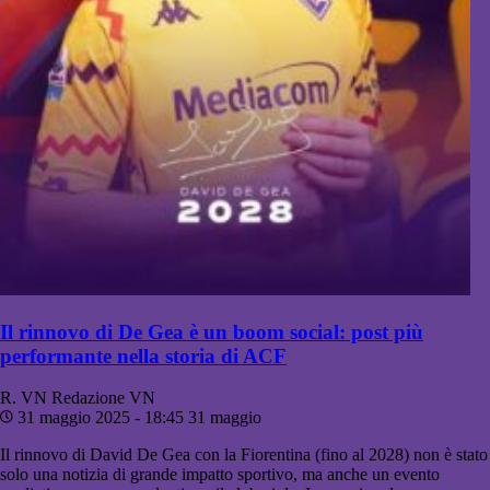
Il rinnovo di De Gea è un boom social: post più
performante nella storia di ACF
R. VN
Redazione VN
31 maggio 2025 - 18:45
31 maggio
Il rinnovo di David De Gea con la Fiorentina (fino al 2028) non è stato
solo una notizia di grande impatto sportivo, ma anche un evento