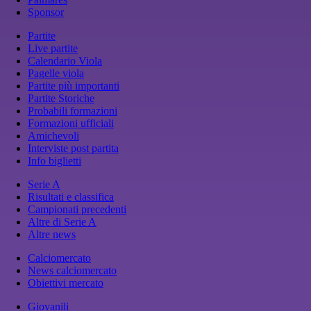
Sponsor
Partite
Live partite
Calendario Viola
Pagelle viola
Partite più importanti
Partite Storiche
Probabili formazioni
Formazioni ufficiali
Amichevoli
Interviste post partita
Info biglietti
Serie A
Risultati e classifica
Campionati precedenti
Altre di Serie A
Altre news
Calciomercato
News calciomercato
Obiettivi mercato
Giovanili