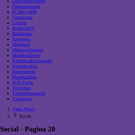
Derbyderbyderby
Fantamagazine
FCInter1908
Forzaroma
Golssip
Hellas1903
Ilmilanista
Juvenews
Mediagol
Milanistichannel
Mondoudinese
Notiziecalciomercato
Numericalcio
Padovasport
Pianetamilan
SOS Fanta
Toronews
Tuttobolognaweb
Violanews
Viola News
Social
Social - Pagina 20