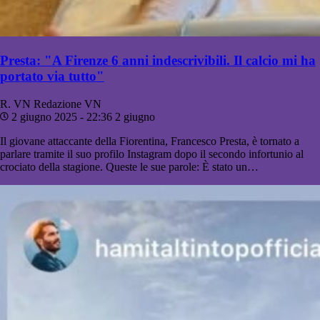
Presta: "A Firenze 6 anni indescrivibili. Il calcio mi ha
portato via tutto"
R. VN
Redazione VN
2 giugno 2025 - 22:36
2 giugno
Il giovane attaccante della Fiorentina, Francesco Presta, è tornato a
parlare tramite il suo profilo Instagram dopo il secondo infortunio al
crociato della stagione. Queste le sue parole: È stato un…