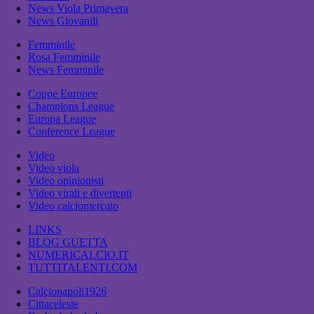
News Viola Primavera
News Giovanili
Femminile
Rosa Femminile
News Femminile
Coppe Europee
Champions League
Europa League
Conference League
Video
Video viola
Video opinionisti
Video virali e divertenti
Video calciomercato
LINKS
BLOG GUETTA
NUMERICALCIO.IT
TUTTITALENTI.COM
Calcionapoli1926
Cittaceleste