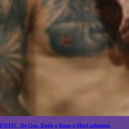
FOTO - De Gea, Dodò e Kean e Marì salutano