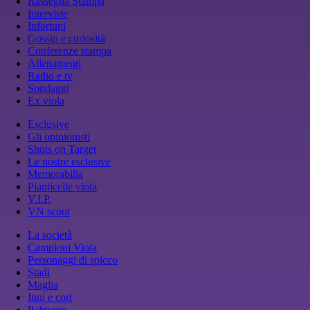
Rassegna Stampa
Interviste
Infortuni
Gossip e curiosità
Conferenze stampa
Allenamenti
Radio e tv
Sondaggi
Ex viola
Esclusive
Gli opinionisti
Shots on Target
Le nostre esclusive
Memorabilia
Pianticelle viola
V.I.P.
VN scout
La società
Campioni Viola
Personaggi di spicco
Stadi
Maglia
Inni e cori
Palmares