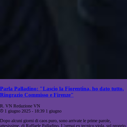
Parla Palladino: "Lascio la Fiorentina, ho dato tutto.
Ringrazio Commisso e Firenze"
R. VN
Redazione VN
1 giugno 2025 - 18:39
1 giugno
Dopo alcuni giorni di caos puro, sono arrivate le prime parole,
attesissime, di Raffaele Palladino. L'ormai ex tecnico viola, sul proprio