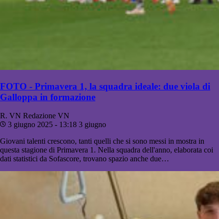
FOTO - Primavera 1, la squadra ideale: due viola di
Galloppa in formazione
R. VN
Redazione VN
3 giugno 2025 - 13:18
3 giugno
Giovani talenti crescono, tanti quelli che si sono messi in mostra in
questa stagione di Primavera 1. Nella squadra dell'anno, elaborata coi
dati statistici da Sofascore, trovano spazio anche due…