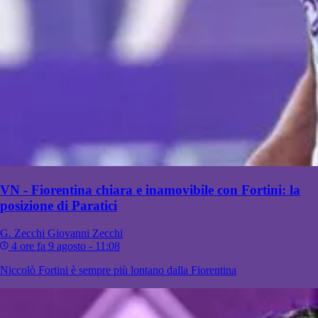
VN - Fiorentina chiara e inamovibile con Fortini: la
posizione di Paratici
G. Zecchi
Giovanni Zecchi
4 ore fa
9 agosto - 11:08
Niccolò Fortini è sempre più lontano dalla Fiorentina