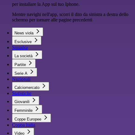
per installare la App sul tuo Iphone.
Mentre navighi nell'app, scorri il dito da sinistra a destra dello
schermo per tornare alle pagine precedenti
News viola
Esclusive
Squadra
La società
Partite
Serie A
Nazionali
Calciomercato
Statistiche
Giovanili
Femminile
Coppe Europee
Coppa Italia
Video