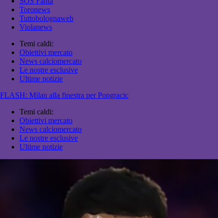
SOS Fanta
Toronews
Tuttobolognaweb
Violanews
Temi caldi:
Obiettivi mercato
News calciomercato
Le nostre esclusive
Ultime notizie
FLASH: Milan alla finestra per Pongracic
Temi caldi:
Obiettivi mercato
News calciomercato
Le nostre esclusive
Ultime notizie