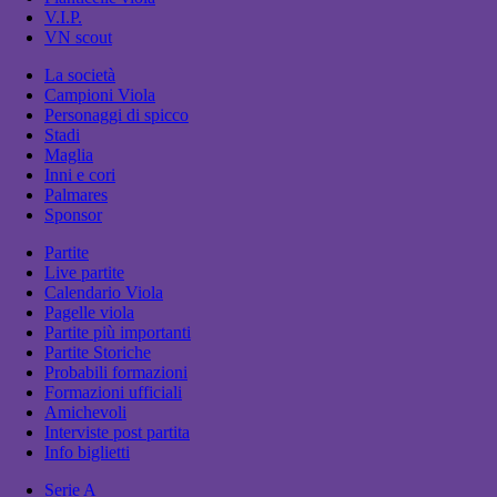
V.I.P.
VN scout
La società
Campioni Viola
Personaggi di spicco
Stadi
Maglia
Inni e cori
Palmares
Sponsor
Partite
Live partite
Calendario Viola
Pagelle viola
Partite più importanti
Partite Storiche
Probabili formazioni
Formazioni ufficiali
Amichevoli
Interviste post partita
Info biglietti
Serie A