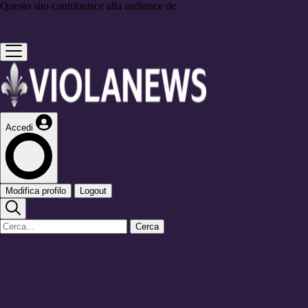
Questo sito contribuisce alla audience de
Accedi
Modifica profilo
Logout
Cerca