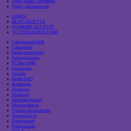
Video virali e divertenti
Video calciomercato
LINKS
BLOG GUETTA
NUMERICALCIO.IT
TUTTITALENTI.COM
Calcionapoli1926
Cittaceleste
Derbyderbyderby
Fantamagazine
FCInter1908
Forzaroma
Golssip
Hellas1903
Ilmilanista
Juvenews
Mediagol
Milanistichannel
Mondoudinese
Notiziecalciomercato
Numericalcio
Padovasport
Pianetamilan