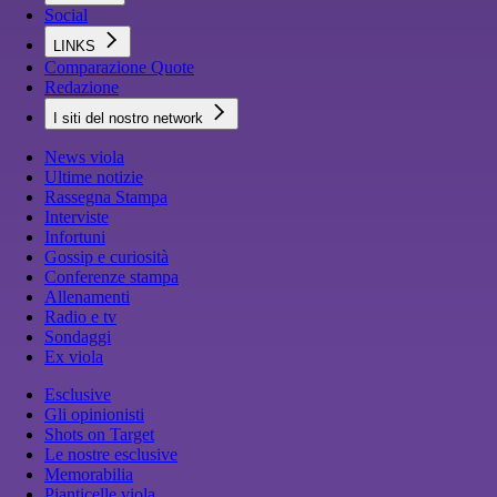
Social
LINKS
Comparazione Quote
Redazione
I siti del nostro network
News viola
Ultime notizie
Rassegna Stampa
Interviste
Infortuni
Gossip e curiosità
Conferenze stampa
Allenamenti
Radio e tv
Sondaggi
Ex viola
Esclusive
Gli opinionisti
Shots on Target
Le nostre esclusive
Memorabilia
Pianticelle viola