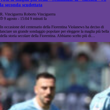
la seconda scudettata
R. Vinciguerra
Roberto Vinciguerra
9 agosto - 15:04
9 minuti fa
In occasione del centenario della Fiorentina Violanews ha deciso di
lanciare un grande sondaggio popolare per eleggere la maglia più bella
della storia secolare della Fiorentina. Abbiamo scelto più di…