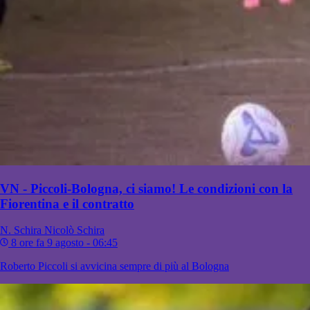
VN - Piccoli-Bologna, ci siamo! Le condizioni con la
Fiorentina e il contratto
N. Schira
Nicolò Schira
8 ore fa
9 agosto - 06:45
Roberto Piccoli si avvicina sempre di più al Bologna