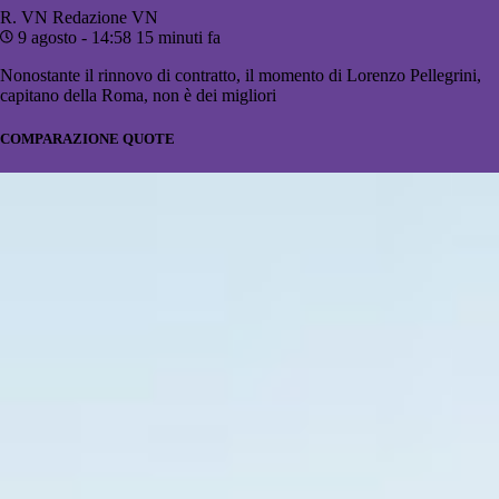
R. VN
Redazione VN
9 agosto - 14:58
15 minuti fa
Nonostante il rinnovo di contratto, il momento di Lorenzo Pellegrini,
capitano della Roma, non è dei migliori
COMPARAZIONE QUOTE