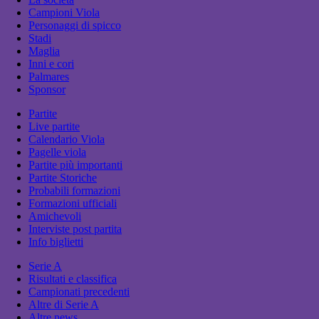
Campioni Viola
Personaggi di spicco
Stadi
Maglia
Inni e cori
Palmares
Sponsor
Partite
Live partite
Calendario Viola
Pagelle viola
Partite più importanti
Partite Storiche
Probabili formazioni
Formazioni ufficiali
Amichevoli
Interviste post partita
Info biglietti
Serie A
Risultati e classifica
Campionati precedenti
Altre di Serie A
Altre news