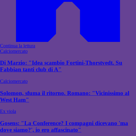
Continua la lettura
Calciomercato
Di Marzio: "Idea scambio Fortini-Thorstvedt. Su
Fabbian tanti club di A"
Calciomercato
Solomon, sfuma il ritorno. Romano: "Vicinissimo al
West Ham"
Ex viola
Gosens: "La Conference? I compagni dicevano 'ma
dove siamo?', io ero affascinato"