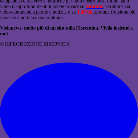
campanella e ricevere le notifiche per ogni nostro post. Infine, tanti
video e approfondimenti li potete trovare su
Youtube
, sia shorts sia
video-commenti a partite e notizie, e su
TikTok
, per una fruizione più
vivace e a portata di smartphone.
Violanews: molto più di un sito sulla Fiorentina. Vivila insieme a
noi!
© RIPRODUZIONE RISERVATA