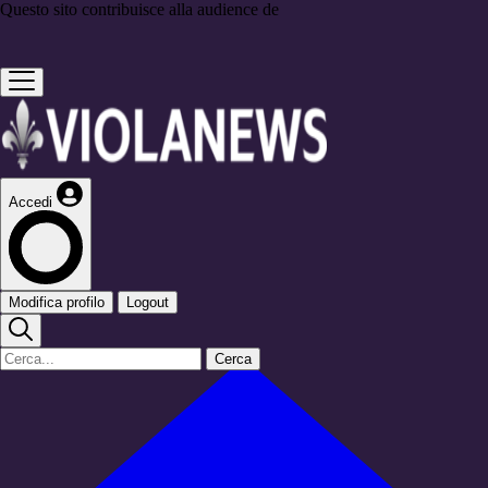
Questo sito contribuisce alla audience de
Accedi
Modifica profilo
Logout
Cerca