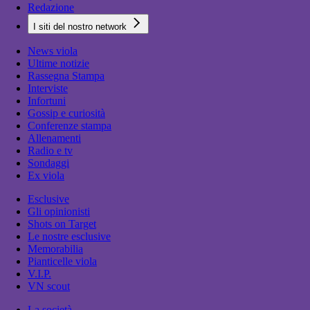
Redazione
I siti del nostro network
News viola
Ultime notizie
Rassegna Stampa
Interviste
Infortuni
Gossip e curiosità
Conferenze stampa
Allenamenti
Radio e tv
Sondaggi
Ex viola
Esclusive
Gli opinionisti
Shots on Target
Le nostre esclusive
Memorabilia
Pianticelle viola
V.I.P.
VN scout
La società