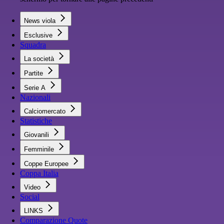
News viola
Esclusive
Squadra
La società
Partite
Serie A
Nazionali
Calciomercato
Statistiche
Giovanili
Femminile
Coppe Europee
Coppa Italia
Video
Social
LINKS
Comparazione Quote