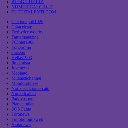
BLOG GUETTA
NUMERICALCIO.IT
TUTTITALENTI.COM
Calcionapoli1926
Cittaceleste
Derbyderbyderby
Fantamagazine
FCInter1908
Forzaroma
Golssip
Hellas1903
Ilmilanista
Juvenews
Mediagol
Milanistichannel
Mondoudinese
Notiziecalciomercato
Numericalcio
Padovasport
Pianetamilan
SOS Fanta
Toronews
Tuttobolognaweb
Violanews