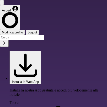
Accedi
Modifica profilo
Logout
Installa la Web App
Installa la nostra App gratuita e accedi più velocemente alle
notizie
Tocca