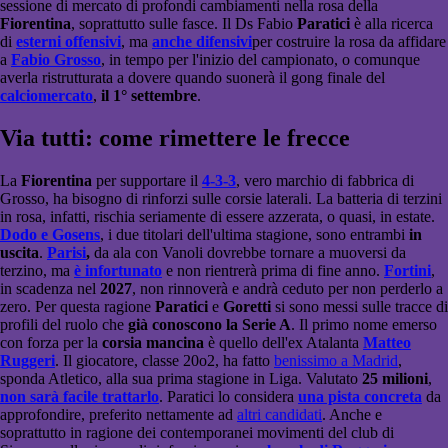
sessione di mercato di profondi cambiamenti nella rosa della
Fiorentina
, soprattutto sulle fasce. Il Ds Fabio
Paratici
è alla ricerca
di
esterni offensivi
, ma
anche difensivi
per costruire la rosa da affidare
a
Fabio Grosso
, in tempo per l'inizio del campionato, o comunque
averla ristrutturata a dovere quando suonerà il gong finale del
calciomercato
,
il 1° settembre
.
Via tutti: come rimettere
le frecce
La
Fiorentina
per supportare il
4-3-3
, vero marchio di fabbrica di
Grosso, ha bisogno di rinforzi sulle corsie laterali. La batteria di terzini
in rosa, infatti, rischia seriamente di essere azzerata, o quasi, in estate.
Dodo e Gosens
, i due titolari dell'ultima stagione, sono entrambi
in
uscita
.
Parisi
,
da ala con Vanoli dovrebbe tornare a muoversi da
terzino, ma
è infortunato
e non rientrerà prima di fine anno.
Fortini
,
in scadenza nel
2027
, non rinnoverà e andrà ceduto per non perderlo a
zero. Per questa ragione
Paratici
e
Goretti
si sono messi sulle tracce di
profili del ruolo che
già conoscono la Serie A
. Il primo nome emerso
con forza per la
corsia mancina
è quello dell'ex Atalanta
Matteo
Ruggeri
. Il giocatore, classe 20o2, ha fatto
benissimo a Madrid
,
sponda Atletico, alla sua prima stagione in Liga. Valutato
25 milioni
,
non sarà facile trattarlo
. Paratici lo considera
una pista concreta
da
approfondire, preferito nettamente ad
altri candidati
. Anche e
soprattutto in ragione dei contemporanei movimenti del club di