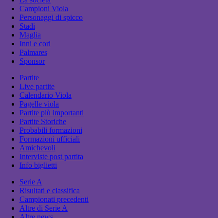
Campioni Viola
Personaggi di spicco
Stadi
Maglia
Inni e cori
Palmares
Sponsor
Partite
Live partite
Calendario Viola
Pagelle viola
Partite più importanti
Partite Storiche
Probabili formazioni
Formazioni ufficiali
Amichevoli
Interviste post partita
Info biglietti
Serie A
Risultati e classifica
Campionati precedenti
Altre di Serie A
Altre news