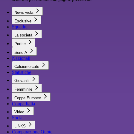
News viola
Esclusive
Squadra
La società
Partite
Serie A
Nazionali
Calciomercato
Statistiche
Giovanili
Femminile
Coppe Europee
Coppa Italia
Video
Social
LINKS
Comparazione Quote