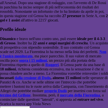
all'Arsenal. Dopo una stagione di rodaggio, con l'avvento di De Rossi
in panchina ha inciso sempre di più nell'economia dei risultati dei
rossoblù. Nonostante un infortunio che lo ha limitato da aprile in poi,
in questa stagione col Genoa ha raccolto
27 presenze
in Serie A, con
2
gol e 1 assist
all'attivo in 2215' giocati.
Profilo ideale
Dinamico
e bravo nell'uno contro uno, può essere
ideale per il 4-3-3
di Grosso
. Inoltre ha
22 anni e ampi margini di crescita
. Un acquisto
di prospettiva con stipendio sostenibile. Il suo contratto col Genoa
scade nel 2029. La Fiorentina lo ha messo nella lista dei preferiti.
Non
è l'unico monitorato
, ma piace parecchio. Il suo valore di mercato
oscilla poco
sopra i 15 milioni
, un prezzo più alla portata della
Fiorentina rispetto a quello di
Ruggeri
. Il Genoa parte da una base di
18 milioni
, richiesta considerata eccessiva, ma la sensazione è che si
possa chiudere anche a meno. La Fiorentina vorrebbe reinvestire i soldi
incassati
dalla cessione di Dodo
, almeno 15 milioni
nelle speranze di
Paratici & co. Anche se nelle ultime ore l'intreccio che potrebbe
mettere i bastoni tra le ruote arriva dalla Campania, con l'inserimento di
Allegri che potrebbe mollare
proprio Dodò
per inserirsi con forza sul
terzino del Grifone
. Insomma, però, il
mercato della Fiorentina
, a
cominciare dalle questioni "laterali", si appresta ad
entrare nel vivo
.
Scarica la nuova app Viola News