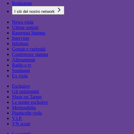
Redazione
I siti del nostro network
News viola
Ultime notizie
Rassegna Stampa
Interviste
Infortuni
Gossip e curiosità
Conferenze stampa
Allenamenti
Radio e tv
Sondaggi
Ex viola
Esclusive
Gli opinionisti
Shots on Target
Le nostre esclusive
Memorabilia
Pianticelle viola
V.I.P.
VN scout
La società