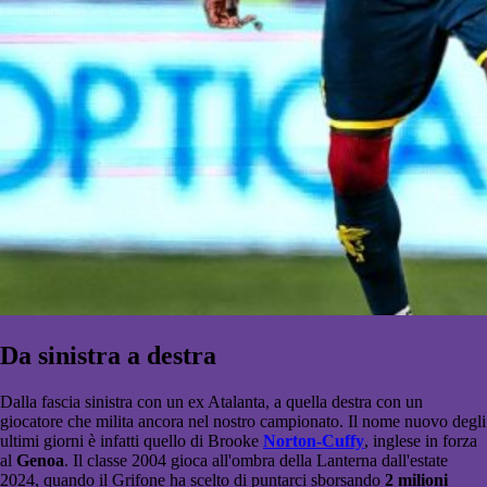
Da sinistra a destra
Dalla fascia sinistra con un ex Atalanta, a quella destra con un
giocatore che milita ancora nel nostro campionato. Il nome nuovo degli
ultimi giorni è infatti quello di Brooke
Norton-Cuffy
, inglese in forza
al
Genoa
. Il classe 2004 gioca all'ombra della Lanterna dall'estate
2024, quando il Grifone ha scelto di puntarci sborsando
2 milioni