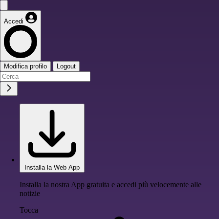
Accedi
Modifica profilo
Logout
Installa la Web App
Installa la nostra App gratuita e accedi più velocemente alle
notizie
Tocca