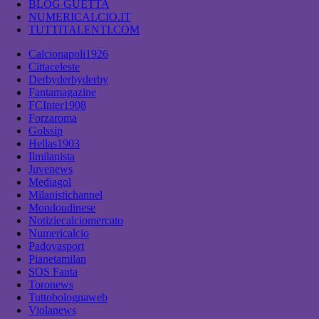
BLOG GUETTA
NUMERICALCIO.IT
TUTTITALENTI.COM
Calcionapoli1926
Cittaceleste
Derbyderbyderby
Fantamagazine
FCInter1908
Forzaroma
Golssip
Hellas1903
Ilmilanista
Juvenews
Mediagol
Milanistichannel
Mondoudinese
Notiziecalciomercato
Numericalcio
Padovasport
Pianetamilan
SOS Fanta
Toronews
Tuttobolognaweb
Violanews