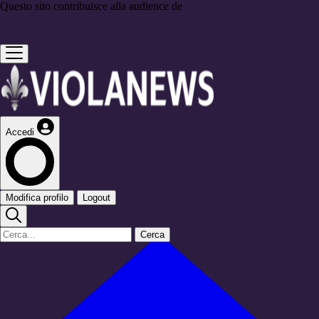
Questo sito contribuisce alla audience de
Accedi
Modifica profilo
Logout
Cerca