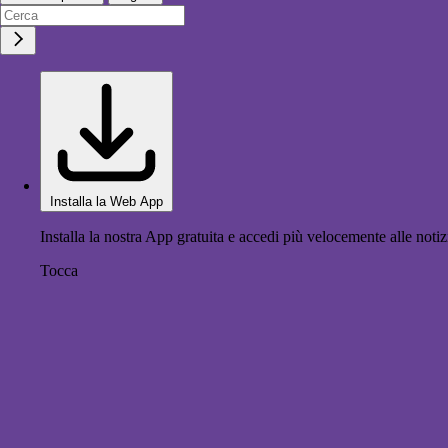
Installa la Web App
Installa la nostra App gratuita e accedi più velocemente alle notiz
Tocca