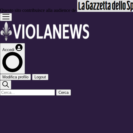
Questo sito contribuisce alla audience de
Accedi
Modifica profilo
Logout
Cerca