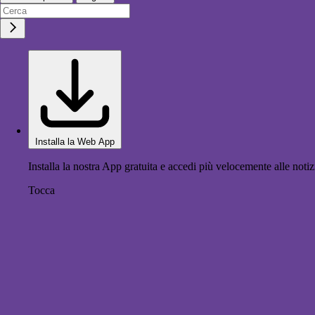
Installa la Web App
Installa la nostra App gratuita e accedi più velocemente alle notiz
Tocca