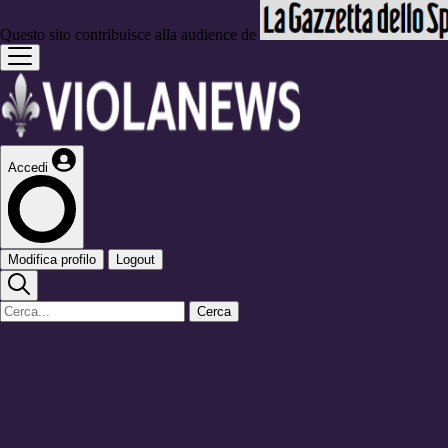
Questo sito contribuisce alla audience de
Accedi
Modifica profilo
Logout
Cerca