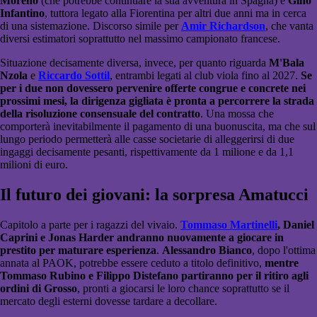
Moreno
(che potrebbe continuare la sua avventura in Spagna) e
Gino
Infantino
, tuttora legato alla Fiorentina per altri due anni ma in cerca
di una sistemazione. Discorso simile per
Amir Richardson
, che vanta
diversi estimatori soprattutto nel massimo campionato francese.
Situazione decisamente diversa, invece, per quanto riguarda
M'Bala
Nzola
e
Riccardo Sottil
, entrambi legati al club viola fino al 2027.
Se
per i due non dovessero pervenire offerte congrue e concrete nei
prossimi mesi, la dirigenza gigliata è pronta a percorrere la strada
della risoluzione consensuale del contratto
. Una mossa che
comporterà inevitabilmente il pagamento di una buonuscita, ma che sul
lungo periodo permetterà alle casse societarie di alleggerirsi di due
ingaggi decisamente pesanti, rispettivamente da 1 milione e da 1,1
milioni di euro.
Il futuro dei giovani: la sorpresa Amatucci
Capitolo a parte per i ragazzi del vivaio.
Tommaso Martinelli
, Daniel
Caprini e Jonas Harder andranno nuovamente a giocare in
prestito per maturare esperienza
.
Alessandro Bianco
, dopo l'ottima
annata al PAOK, potrebbe essere ceduto a titolo definitivo,
mentre
Tommaso Rubino e Filippo Distefano partiranno per il ritiro agli
ordini di Grosso
, pronti a giocarsi le loro chance soprattutto se il
mercato degli esterni dovesse tardare a decollare.