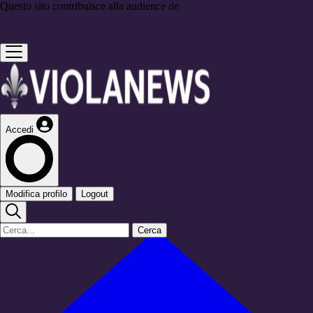
Questo sito contribuisce alla audience de
Accedi
Modifica profilo
Logout
Cerca