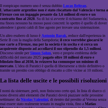
Il rompicapo numero uno è senza dubbio
Lucas Beltran
.
L'attaccante argentino non è stato riscattato dal Valencia e torna a
Firenze con un ingaggio pesante da 1,6 milioni di euro e un
contratto fino al 2028
. Su di lui si avverte il richiamo del Sudamerica,
ma finora nessuno ha mosso passi concreti: lo spettro è quello di dover
attendere i giorni caldi di fine agosto per trovare una sistemazione.
Un altro esubero di lusso è
Antonin Barak
, reduce dall'esperienza in
Serie B con la maglia della Sampdoria;
il ceco vorrebbe giocarsi le
sue carte a Firenze, ma per la società è in uscita e si cerca un
acquirente disposto ad accollarsi il suo stipendio da 1,5 milioni
.
Discorso simile per
Simon Sohm
, vero e proprio emblema delle
difficoltà del mercato 2025:
pagato oltre 10 milioni di euro e
blindato fino al 2030, lo svizzero ha comunque un minimo di
mercato
. L'idea di Paratici è quella di liberarsene a titolo definitivo o
tramite un prestito con obbligo di riscatto a cifre vicine ai 10 milioni.
La lista delle uscite e le possibili risoluzioni
I nomi da sistemare, però, non finiscono certo qui. In lista di sbarco ci
sono diversi altri elementi che Paratici dovrà piazzare nelle prossime
settimane: da
Nicolas Valentini
, di rientro dal prestito al Verona senza
mai essere stato realmente testato in maglia viola, fino a
Matias