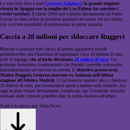
La vera nota lieta è però
Lorenzo Amatucci
:
la grande stagione
vissuta in Spagna con la maglia del Las Palmas ha convinto i
vertici societari
. Il classe 2004 sarà valutato attentamente da Fabio
Grosso in ritiro prima di prendere qualsiasi decisione sul suo futuro,
con concrete possibilità di permanenza in prima squadra.
Caccia a 20 milioni per sbloccare Ruggeri
Riuscire a piazzare tutti i pezzi di questo gigantesco puzzle
permetterebbe alla Fiorentina di risparmiare circa 10 milioni di euro
netti di ingaggi,
che al lordo diventano
20 milioni di euro
. Un
polmone finanziario fondamentale che Paratici vorrebbe reinvestire
immediatamente sul mercato in entrata.
L'obiettivo grosso resta
Matteo Ruggeri, l'esterno mancino ex Atalanta nell'ultima
stagione all'Atletico Madrid
. I
Colchoneros
sparano alto e chiedono
20 milioni di euro, pur mostrandosi aperti a trattare sulle formule. Ad
oggi la pista rimane decisamente complicata, ma l'eventuale tesoretto
derivato dalle cessioni potrebbe dare la spinta decisiva all'affare.
Scarica la nuova app Viola News