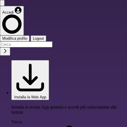
Accedi
Modifica profilo
Logout
Installa la Web App
Installa la nostra App gratuita e accedi più velocemente alle
notizie
Tocca