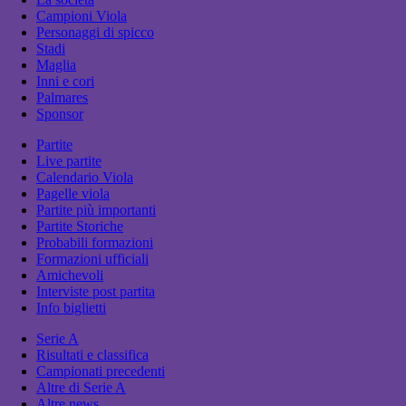
Campioni Viola
Personaggi di spicco
Stadi
Maglia
Inni e cori
Palmares
Sponsor
Partite
Live partite
Calendario Viola
Pagelle viola
Partite più importanti
Partite Storiche
Probabili formazioni
Formazioni ufficiali
Amichevoli
Interviste post partita
Info biglietti
Serie A
Risultati e classifica
Campionati precedenti
Altre di Serie A
Altre news