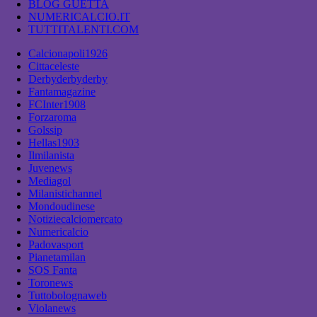
BLOG GUETTA
NUMERICALCIO.IT
TUTTITALENTI.COM
Calcionapoli1926
Cittaceleste
Derbyderbyderby
Fantamagazine
FCInter1908
Forzaroma
Golssip
Hellas1903
Ilmilanista
Juvenews
Mediagol
Milanistichannel
Mondoudinese
Notiziecalciomercato
Numericalcio
Padovasport
Pianetamilan
SOS Fanta
Toronews
Tuttobolognaweb
Violanews