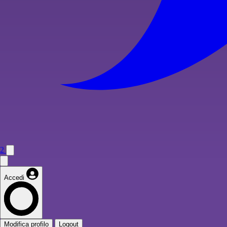
2
Accedi
Modifica profilo
Logout