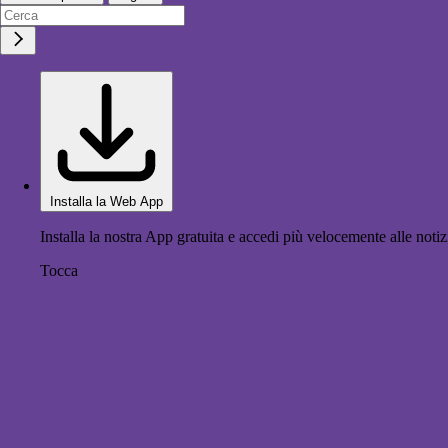
Installa la Web App
Installa la nostra App gratuita e accedi più velocemente alle notiz
Tocca