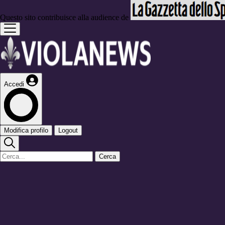
Questo sito contribuisce alla audience de
Accedi
Modifica profilo
Logout
Cerca