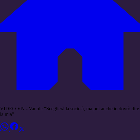
VIDEO VN - Vanoli: “Sceglierà la società, ma poi anche io dovrò dire
la mia”