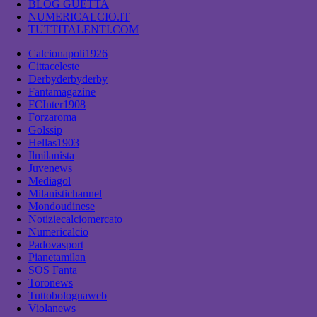
BLOG GUETTA
NUMERICALCIO.IT
TUTTITALENTI.COM
Calcionapoli1926
Cittaceleste
Derbyderbyderby
Fantamagazine
FCInter1908
Forzaroma
Golssip
Hellas1903
Ilmilanista
Juvenews
Mediagol
Milanistichannel
Mondoudinese
Notiziecalciomercato
Numericalcio
Padovasport
Pianetamilan
SOS Fanta
Toronews
Tuttobolognaweb
Violanews