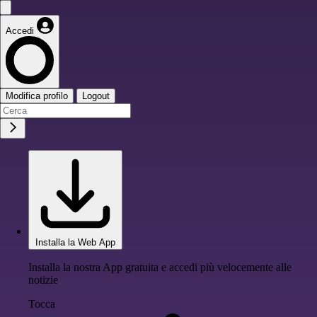
Accedi
Modifica profilo
Logout
Installa la Web App
Installa la nostra App gratuita e accedi più velocemente alle
notizie
Tocca