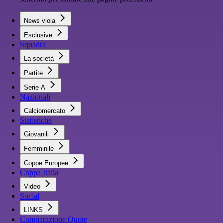
News viola
Esclusive
Squadra
La società
Partite
Serie A
Nazionali
Calciomercato
Statistiche
Giovanili
Femminile
Coppe Europee
Coppa Italia
Video
Social
LINKS
Comparazione Quote