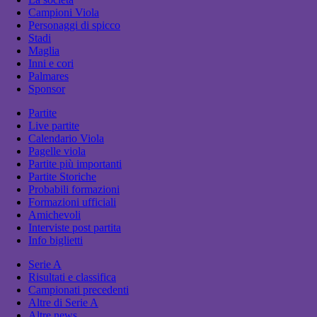
Campioni Viola
Personaggi di spicco
Stadi
Maglia
Inni e cori
Palmares
Sponsor
Partite
Live partite
Calendario Viola
Pagelle viola
Partite più importanti
Partite Storiche
Probabili formazioni
Formazioni ufficiali
Amichevoli
Interviste post partita
Info biglietti
Serie A
Risultati e classifica
Campionati precedenti
Altre di Serie A
Altre news