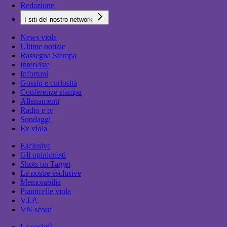
Redazione
I siti del nostro network
News viola
Ultime notizie
Rassegna Stampa
Interviste
Infortuni
Gossip e curiosità
Conferenze stampa
Allenamenti
Radio e tv
Sondaggi
Ex viola
Esclusive
Gli opinionisti
Shots on Target
Le nostre esclusive
Memorabilia
Pianticelle viola
V.I.P.
VN scout
La società