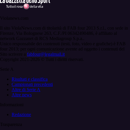
Violanews.com
Il sito ViolaNews.com di titolarità di FAB four 2013 S.r.l., con sede in
Firenze, Via Bolognese 263, C.F./PI 06342490486, è affiliato al
network Gazzanet di RCS Mediagroup S.p.a..
Unico responsabile dei contenuti (testi, foto, video e grafiche) è FAB
four 2013; per ogni comunicazione avente ad oggetto i contenuti del
Sito scrivere a
fabfour@legalmail.it
Copyright 2021-2026 © Tutti i diritti riservati.
Serie A
Risultati e classifica
Campionati precedenti
Altre di Serie A
Altre news
Informazioni
Redazione
Trasparenza