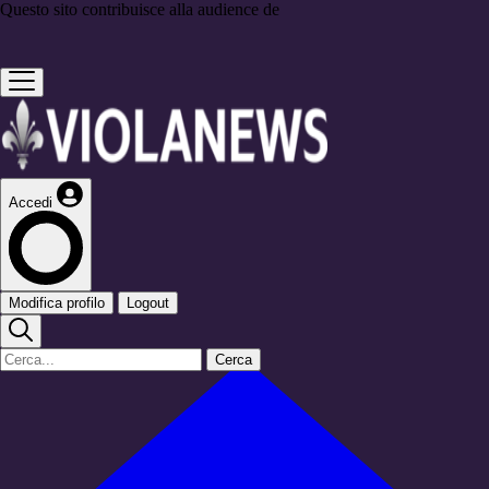
Questo sito contribuisce alla audience de
Accedi
Modifica profilo
Logout
Cerca