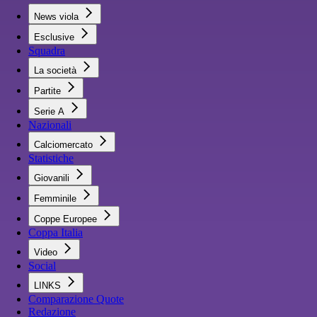
News viola
Esclusive
Squadra
La società
Partite
Serie A
Nazionali
Calciomercato
Statistiche
Giovanili
Femminile
Coppe Europee
Coppa Italia
Video
Social
LINKS
Comparazione Quote
Redazione