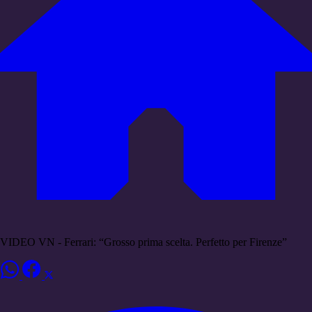
VIDEO VN - Ferrari: “Grosso prima scelta. Perfetto per Firenze”