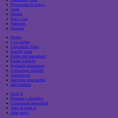
Personaggi di spicco
Stadi
Maglia
Inni e cori
Palmares
Sponsor
Partite
Live partite
Calendario Viola
Pagelle viola
Partite più importanti
Partite Storiche
Probabili formazioni
Formazioni ufficiali
Amichevoli
Interviste post partita
Info biglietti
Serie A
Risultati e classifica
Campionati precedenti
Altre di Serie A
Altre news