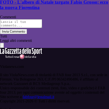
FOTO - L'albero di Natale targato Fabio Grosso: ecco
la nuova Fiorentina
Commenti
Invia Commento
Tutti
Leggi altri commenti
Violanews.com
Il sito ViolaNews.com di titolarità di FAB four 2013 S.r.l., con sede in
Firenze, Via Bolognese 263, C.F./PI 06342490486, è affiliato al
network Gazzanet di RCS Mediagroup S.p.a..
Unico responsabile dei contenuti (testi, foto, video e grafiche) è FAB
four 2013; per ogni comunicazione avente ad oggetto i contenuti del
Sito scrivere a
fabfour@legalmail.it
Copyright 2021-2026 © Tutti i diritti riservati.