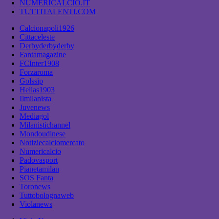
NUMERICALCIO.IT
TUTTITALENTI.COM
Calcionapoli1926
Cittaceleste
Derbyderbyderby
Fantamagazine
FCInter1908
Forzaroma
Golssip
Hellas1903
Ilmilanista
Juvenews
Mediagol
Milanistichannel
Mondoudinese
Notiziecalciomercato
Numericalcio
Padovasport
Pianetamilan
SOS Fanta
Toronews
Tuttobolognaweb
Violanews