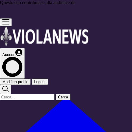
Questo sito contribuisce alla audience de
Accedi
Modifica profilo
Logout
Cerca