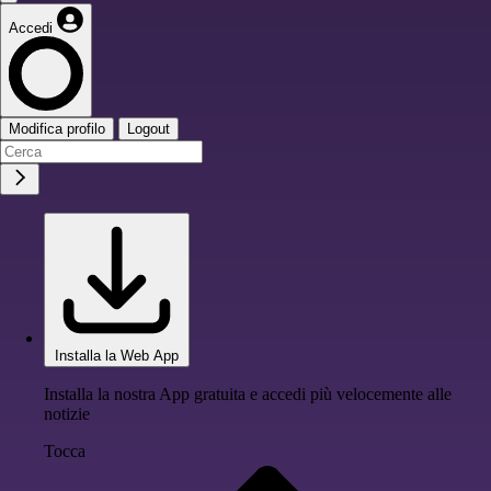
Accedi
Modifica profilo
Logout
Installa la Web App
Installa la nostra App gratuita e accedi più velocemente alle
notizie
Tocca