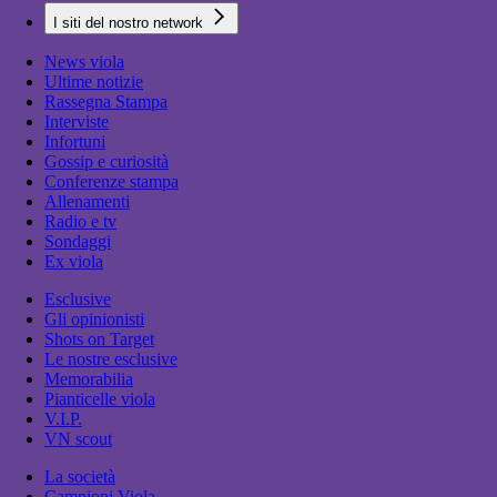
I siti del nostro network
News viola
Ultime notizie
Rassegna Stampa
Interviste
Infortuni
Gossip e curiosità
Conferenze stampa
Allenamenti
Radio e tv
Sondaggi
Ex viola
Esclusive
Gli opinionisti
Shots on Target
Le nostre esclusive
Memorabilia
Pianticelle viola
V.I.P.
VN scout
La società
Campioni Viola