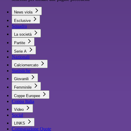
News viola
Esclusive
Squadra
La società
Partite
Serie A
Nazionali
Calciomercato
Statistiche
Giovanili
Femminile
Coppe Europee
Coppa Italia
Video
Social
LINKS
Comparazione Quote