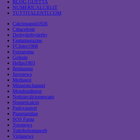
BLOG GUETTA
NUMERICALCIO.IT
TUTTITALENTI.COM
Calcionapoli1926
Cittaceleste
Derbyderbyderby
Fantamagazine
FCInter1908
Forzaroma
Golssip
Hellas1903
Ilmilanista
Juvenews
Mediagol
Milanistichannel
Mondoudinese
Notiziecalciomercato
Numericalcio
Padovasport
Pianetamilan
SOS Fanta
Toronews
Tuttobolognaweb
Violanews