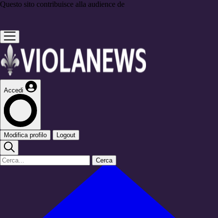
Questo sito contribuisce alla audience de
Accedi
Modifica profilo
Logout
Cerca