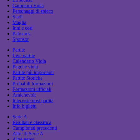
Campioni Viola
Personaggi di spicco
Stadi
Maglia
Inni e cori
Palmares
Sponsor
Partite
Live partite
Calendario Viola
Pagelle viola
Partite più importanti
Partite Storiche
Probabili formazioni
Formazioni ufficiali
Amichevoli
Interviste post partita
Info biglietti
Serie A
Risultati e classifica
Campionati precedenti
Altre di Serie A
Altre news