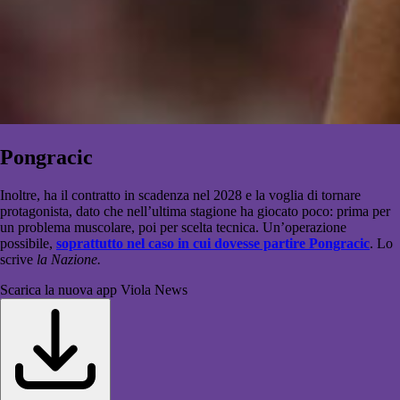
Pongracic
Inoltre, ha il contratto in scadenza nel 2028 e la voglia di tornare
protagonista, dato che nell’ultima stagione ha giocato poco: prima per
un problema muscolare, poi per scelta tecnica. Un’operazione
possibile,
soprattutto nel caso in cui dovesse partire Pongracic
. Lo
scrive
la Nazione.
Scarica la nuova app Viola News