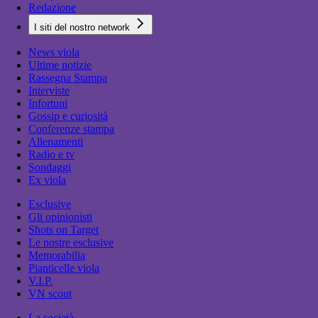
Redazione
I siti del nostro network
News viola
Ultime notizie
Rassegna Stampa
Interviste
Infortuni
Gossip e curiosità
Conferenze stampa
Allenamenti
Radio e tv
Sondaggi
Ex viola
Esclusive
Gli opinionisti
Shots on Target
Le nostre esclusive
Memorabilia
Pianticelle viola
V.I.P.
VN scout
La società