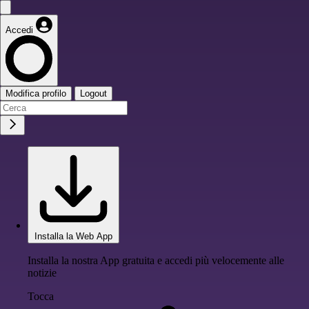
Accedi
Modifica profilo
Logout
Installa la Web App
Installa la nostra App gratuita e accedi più velocemente alle
notizie
Tocca