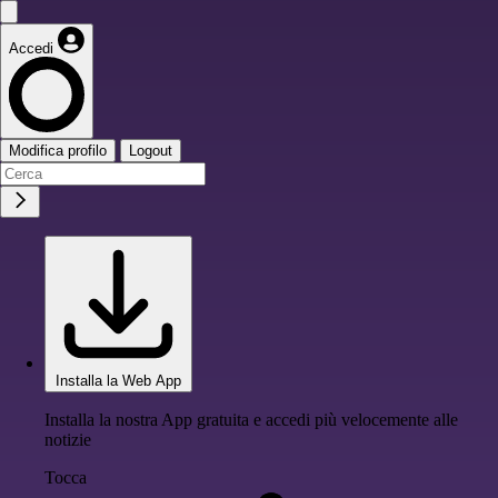
Accedi
Modifica profilo
Logout
Installa la Web App
Installa la nostra App gratuita e accedi più velocemente alle
notizie
Tocca