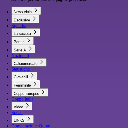
News viola
Esclusive
Squadra
La società
Partite
Serie A
Nazionali
Calciomercato
Statistiche
Giovanili
Femminile
Coppe Europee
Coppa Italia
Video
Social
LINKS
Comparazione Quote