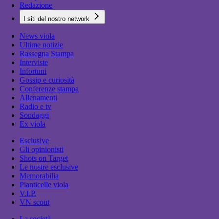
Redazione
I siti del nostro network
News viola
Ultime notizie
Rassegna Stampa
Interviste
Infortuni
Gossip e curiosità
Conferenze stampa
Allenamenti
Radio e tv
Sondaggi
Ex viola
Esclusive
Gli opinionisti
Shots on Target
Le nostre esclusive
Memorabilia
Pianticelle viola
V.I.P.
VN scout
La società