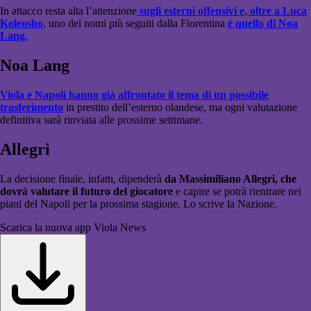
In attacco resta alta l’attenzione
sugli esterni offensivi e, oltre a Luca
Koleosho
, uno dei nomi più seguiti dalla Fiorentina
è quello di Noa
Lang.
Noa Lang
Viola e Napoli hanno già affrontato il tema di un possibile
trasferimento
in prestito dell’esterno olandese, ma ogni valutazione
definitiva sarà rinviata alle prossime settimane.
Allegri
La decisione finale, infatti, dipenderà
da Massimiliano Allegri, che
dovrà valutare il futuro del giocatore
e capire se potrà rientrare nei
piani del Napoli per la prossima stagione. Lo scrive la Nazione.
Scarica la nuova app Viola News