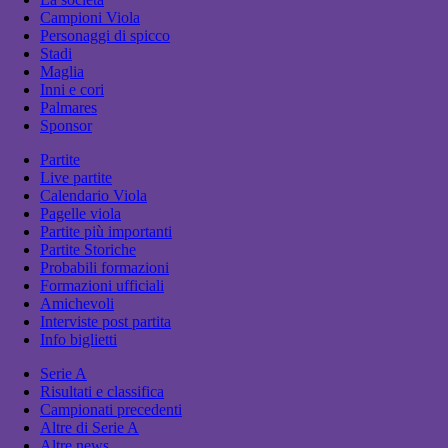
Campioni Viola
Personaggi di spicco
Stadi
Maglia
Inni e cori
Palmares
Sponsor
Partite
Live partite
Calendario Viola
Pagelle viola
Partite più importanti
Partite Storiche
Probabili formazioni
Formazioni ufficiali
Amichevoli
Interviste post partita
Info biglietti
Serie A
Risultati e classifica
Campionati precedenti
Altre di Serie A
Altre news