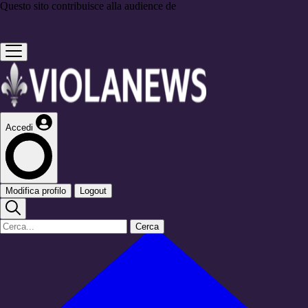
Questo sito contribuisce alla audience de
Accedi
Modifica profilo
Logout
Cerca