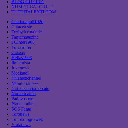
BLOG GUETTA
NUMERICALCIO.IT
TUTTITALENTI.COM
Calcionapoli1926
Cittaceleste
Derbyderbyderby
Fantamagazine
FCInter1908
Forzaroma
Golssip
Hellas1903
Ilmilanista
Juvenews
Mediagol
Milanistichannel
Mondoudinese
Notiziecalciomercato
Numericalcio
Padovasport
Pianetamilan
SOS Fanta
Toronews
Tuttobolognaweb
Violanews