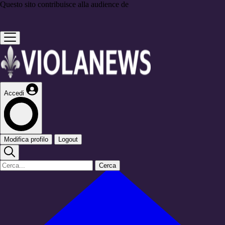
Questo sito contribuisce alla audience de
Accedi
Modifica profilo
Logout
Cerca