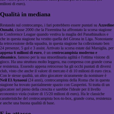
milioni di euro).
Qualità in mediana
Restando sul centrocampo, i fari potrebbero essere puntati su
Azzedine
Ounahi
, classe 2000 che la Fiorentina ha affrontato la scorsa stagione
in Conference League quando vestiva la maglia del Panathinaikos e
che in questa stagione ha vestito quella del Girona in Liga. Nonostante
la retrocessione della squadra, in questa stagione ha collezionato ben
24 presenze, 5 gol e 3 assist. Arrivato la scorsa estate dal Marsiglia, per
appena 6 milioni di euro
, è un
centrocampista moderno e
dinamico
, famoso per la sua straordinaria agilità e l'ottima visione di
gioco. Ha una struttura molto leggera, ma compensa con grande corsa
e resistenza. Essendo appena retrocesso ha gli occhi puntati di diversi
club, visto che anche il valore di mercato è di 10 milioni di euro circa.
Con le stesse qualità, un altro giocatore sicuramente da nominare è
Neil El Aynaoui
(24 anni), centrocampista della Roma che in questa
stagione ha trovato parzialmente spazio con Gasperini. Si tratta di un
giocatore nel pieno della crescita e sarebbe l'ideale per il livello
economico viola (valore di 15/20 milioni di euro). Ha le classiche
caratteristiche del centrocampista box-to-box, grande corsa, resistenza
e anche una buona qualità di base.
E in attacco