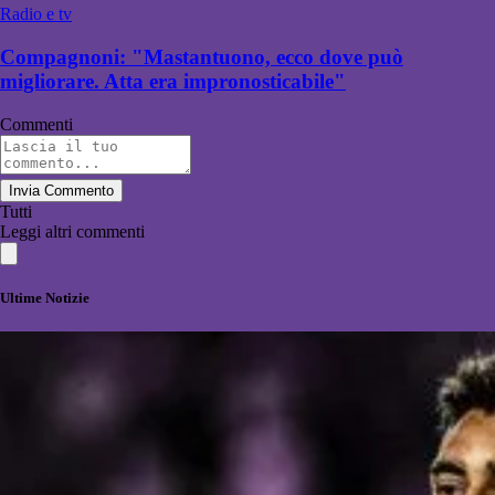
Radio e tv
Compagnoni: "Mastantuono, ecco dove può
migliorare. Atta era impronosticabile"
Commenti
Invia Commento
Tutti
Leggi altri commenti
Ultime Notizie