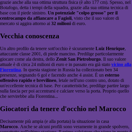
grazie anche alla sua ottima struttura fisica (è alto 177 cm). Spesso, nel
Botafogo, detta i tempi della squadra, grazie alla sua ottima tecnica di
base con il piede sinistro.
Un potenziale "colpo grosso" per il
centrocampo da affiancare a Fagioli
, visto che il suo valore di
mercato si aggira attorno ai
32 milioni
di euro.
Vecchia conoscenza
Un altro profilo da tenere sott'occhio è sicuramente
Luiz Henrique
,
attaccante classe 2001, di piede mancino. Predilige particolarmente
giocare come ala destra, dello
Zenit San Pietroburgo
. Il suo valore
attuale è di circa 24 milioni di euro e in passato era già stato
vicino alla
Fiorentina
. In questa stagione in Russia ha collezionato ben 34
presenze, segnando 6 gol e facendo anche 4 assist. È un
esterno
offensivo rapido e brevilineo
, letale nell'uno contro uno, dotato di
un'eccellente tecnica di base. Per caratteristiche, predilige partire largo
sulla fascia per poi accentrarsi e calciare verso la porta. Proprio quello
che servirebbe alla Fiorentina...
Giocatori da tenere d'occhio nel Marocco
Decisamente più ampia (e alla portata) la situazione in casa
Marocco
. Anche se alcuni profili sono veramente in grande spolvero,
soprattutto nell'ultima stagione. Il primo calciatore che viene in mente è