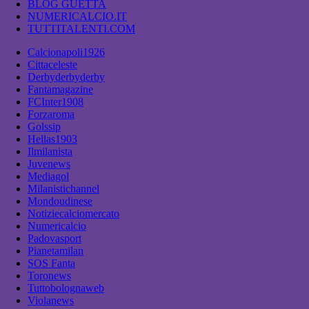
BLOG GUETTA
NUMERICALCIO.IT
TUTTITALENTI.COM
Calcionapoli1926
Cittaceleste
Derbyderbyderby
Fantamagazine
FCInter1908
Forzaroma
Golssip
Hellas1903
Ilmilanista
Juvenews
Mediagol
Milanistichannel
Mondoudinese
Notiziecalciomercato
Numericalcio
Padovasport
Pianetamilan
SOS Fanta
Toronews
Tuttobolognaweb
Violanews