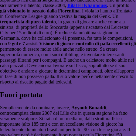
sicuramente il talento, classe 2004,
Bilal El Khannouss
. Un profilo
già visionato
in passato
dalla Fiorentina
. I viola lo hanno affrontato
in Conference League quando vestiva la maglia del Genk. Un
trequartista di puro talento
, in grado di giocare anche come ala
sinistra, di proprietà dello Stoccarda (appena riscattato dal Leicester
City per 15 milioni di euro). È reduce da un'ottima stagione in
Germania, dove ha collezionato 41 presenze, fra tutte le competizioni,
con
9 gol e 7 assist
.
Visione di gioco e controllo di palla eccellenti
gli
permettono di essere molto abile anche nello stretto. Sa creare
superiorità numerica, con i suoi dribbling, e inventare interessanti
passaggi filtranti per i compagni. È anche un calciatore molto abile nei
calci piazzati. Deve ancora lavorare sul fisico, soprattutto se il suo
obiettivo è andare a giocare in determinati campionati, oltre all'apporto
in fase di non possesso palla. Il suo valore però è nettamente cresciuto
rispetto al riscatto pagato dai tedeschi.
Fuori portata
Semplicemente da nominare, invece,
Ayyoub Bouaddi
,
centrocampista classe 2007 del Lille che in questa stagione ha fatto
veramente scalpore. Si tratta di un mediano, dalla struttura fisica
importante (alto 185 cm) e con un'eccellente visione di gioco: ha
letteralmente dominato i brasiliani per tutti i 90' con le sue giocate. Il
suo valore però è decisamente fuori portata per la Fiorentina (50