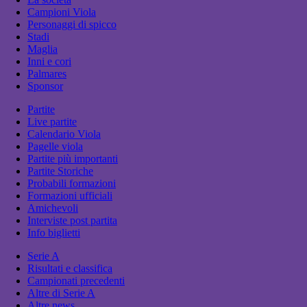
Campioni Viola
Personaggi di spicco
Stadi
Maglia
Inni e cori
Palmares
Sponsor
Partite
Live partite
Calendario Viola
Pagelle viola
Partite più importanti
Partite Storiche
Probabili formazioni
Formazioni ufficiali
Amichevoli
Interviste post partita
Info biglietti
Serie A
Risultati e classifica
Campionati precedenti
Altre di Serie A
Altre news