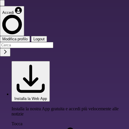
Accedi
Modifica profilo
Logout
Installa la Web App
Installa la nostra App gratuita e accedi più velocemente alle
notizie
Tocca