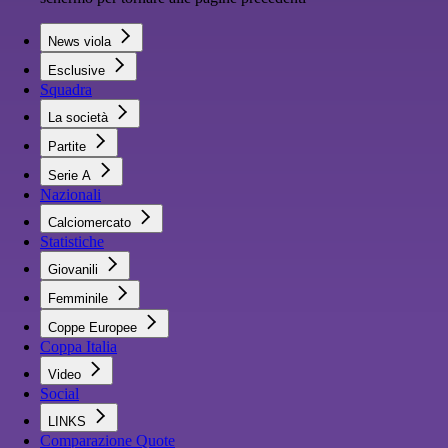
News viola
Esclusive
Squadra
La società
Partite
Serie A
Nazionali
Calciomercato
Statistiche
Giovanili
Femminile
Coppe Europee
Coppa Italia
Video
Social
LINKS
Comparazione Quote