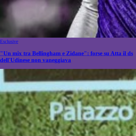
Esclusive
"Un mix tra Bellingham e Zidane": forse su Atta il ds
dell'Udinese non vaneggiava