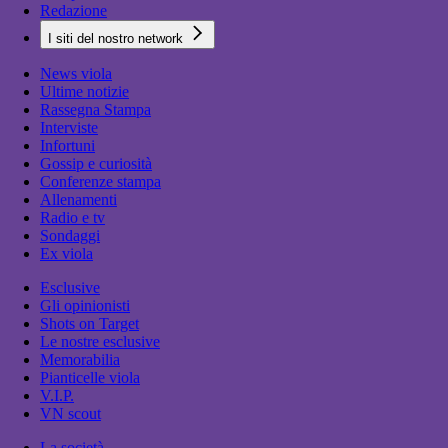
Redazione
I siti del nostro network
News viola
Ultime notizie
Rassegna Stampa
Interviste
Infortuni
Gossip e curiosità
Conferenze stampa
Allenamenti
Radio e tv
Sondaggi
Ex viola
Esclusive
Gli opinionisti
Shots on Target
Le nostre esclusive
Memorabilia
Pianticelle viola
V.I.P.
VN scout
La società