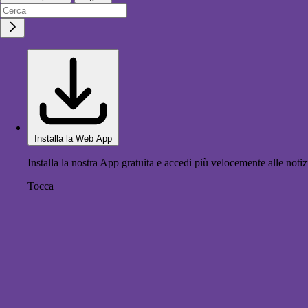
Installa la Web App
Installa la nostra App gratuita e accedi più velocemente alle notiz
Tocca