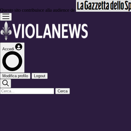
Questo sito contribuisce alla audience de
Accedi
Modifica profilo
Logout
Cerca