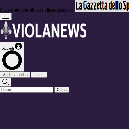
Questo sito contribuisce alla audience de
Accedi
Modifica profilo
Logout
Cerca