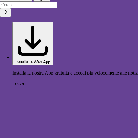
Installa la Web App
Installa la nostra App gratuita e accedi più velocemente alle notiz
Tocca