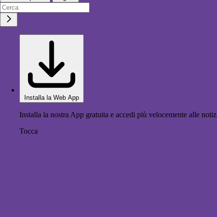
Installa la Web App
Installa la nostra App gratuita e accedi più velocemente alle notiz
Tocca