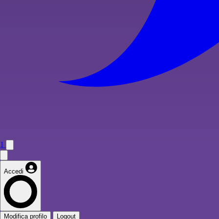
1
Accedi
Modifica profilo
Logout