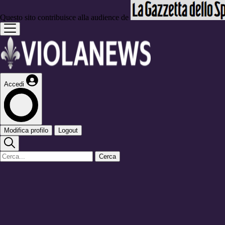
Questo sito contribuisce alla audience de
Accedi
Modifica profilo
Logout
Cerca