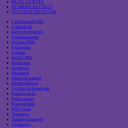
BLOG GUETTA
NUMERICALCIO.IT
TUTTITALENTI.COM
Calcionapoli1926
Cittaceleste
Derbyderbyderby
Fantamagazine
FCInter1908
Forzaroma
Golssip
Hellas1903
Ilmilanista
Juvenews
Mediagol
Milanistichannel
Mondoudinese
Notiziecalciomercato
Numericalcio
Padovasport
Pianetamilan
SOS Fanta
Toronews
Tuttobolognaweb
Violanews