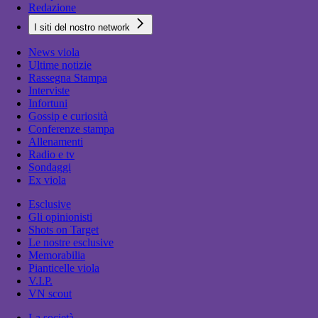
Redazione
I siti del nostro network
News viola
Ultime notizie
Rassegna Stampa
Interviste
Infortuni
Gossip e curiosità
Conferenze stampa
Allenamenti
Radio e tv
Sondaggi
Ex viola
Esclusive
Gli opinionisti
Shots on Target
Le nostre esclusive
Memorabilia
Pianticelle viola
V.I.P.
VN scout
La società