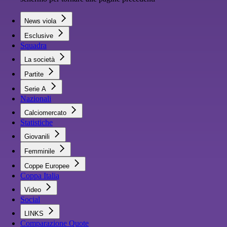
News viola
Esclusive
Squadra
La società
Partite
Serie A
Nazionali
Calciomercato
Statistiche
Giovanili
Femminile
Coppe Europee
Coppa Italia
Video
Social
LINKS
Comparazione Quote