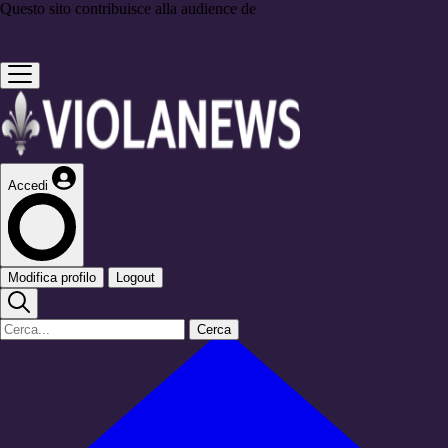
Questo sito contribuisce alla audience de
Accedi
Modifica profilo
Logout
Cerca