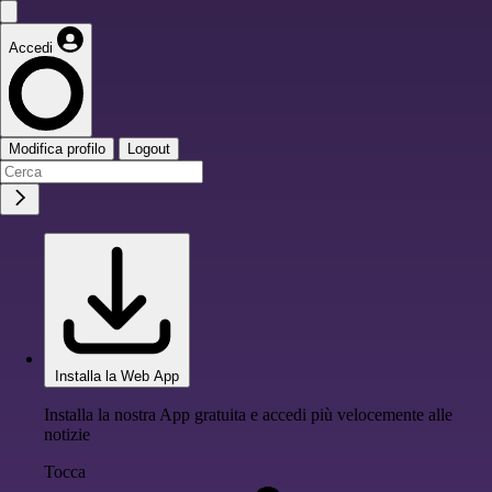
Accedi
Modifica profilo
Logout
Installa la Web App
Installa la nostra App gratuita e accedi più velocemente alle
notizie
Tocca