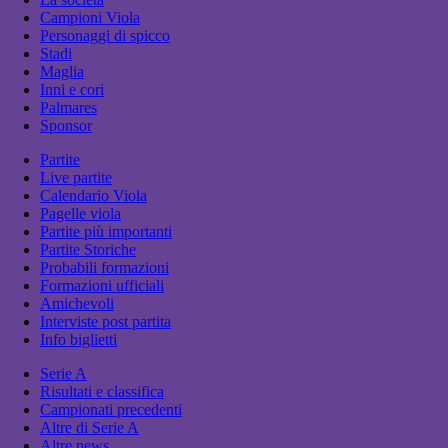
Campioni Viola
Personaggi di spicco
Stadi
Maglia
Inni e cori
Palmares
Sponsor
Partite
Live partite
Calendario Viola
Pagelle viola
Partite più importanti
Partite Storiche
Probabili formazioni
Formazioni ufficiali
Amichevoli
Interviste post partita
Info biglietti
Serie A
Risultati e classifica
Campionati precedenti
Altre di Serie A
Altre news