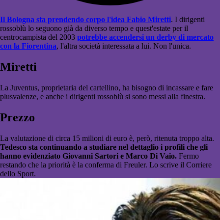
Il Bologna sta prendendo corpo l'idea Fabio Miretti
. I dirigenti
rossoblù lo seguono già da diverso tempo e quest'estate per il
centrocampista del 2003
potrebbe accendersi un derby di mercato
con la Fiorentina
, l'altra società interessata a lui. Non l'unica.
Miretti
La Juventus, proprietaria del cartellino, ha bisogno di incassare e fare
plusvalenze, e anche i dirigenti rossoblù si sono messi alla finestra.
Prezzo
La valutazione di circa 15 milioni di euro è, però, ritenuta troppo alta.
Tedesco sta continuando a studiare nel dettaglio i profili che gli
hanno evidenziato Giovanni Sartori e Marco Di Vaio.
Fermo
restando che la priorità è la conferma di Freuler.
Lo scrive il Corriere
dello Sport.