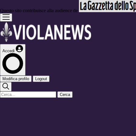
Questo sito contribuisce alla audience de
Accedi
Modifica profilo
Logout
Cerca