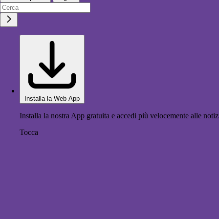
Installa la Web App
Installa la nostra App gratuita e accedi più velocemente alle notiz
Tocca