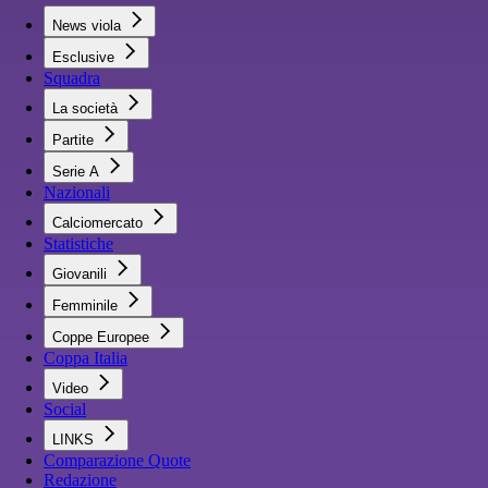
News viola
Esclusive
Squadra
La società
Partite
Serie A
Nazionali
Calciomercato
Statistiche
Giovanili
Femminile
Coppe Europee
Coppa Italia
Video
Social
LINKS
Comparazione Quote
Redazione