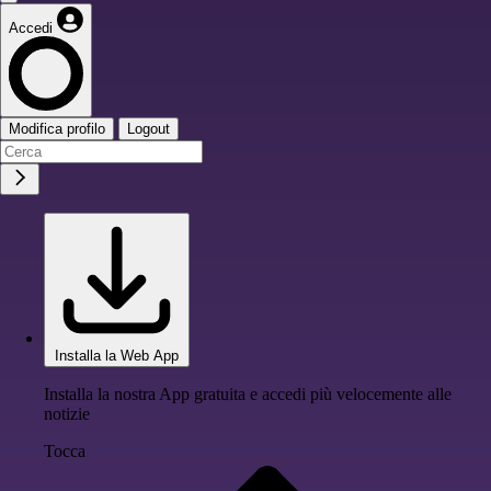
Accedi
Modifica profilo
Logout
Installa la Web App
Installa la nostra App gratuita e accedi più velocemente alle
notizie
Tocca