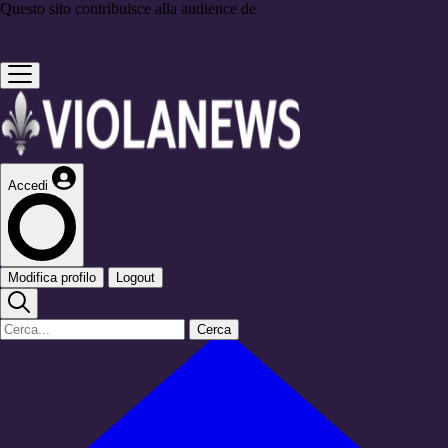
Questo sito contribuisce alla audience de
Accedi
Modifica profilo
Logout
Cerca