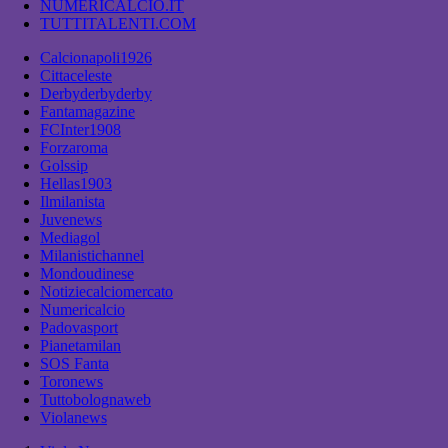
NUMERICALCIO.IT
TUTTITALENTI.COM
Calcionapoli1926
Cittaceleste
Derbyderbyderby
Fantamagazine
FCInter1908
Forzaroma
Golssip
Hellas1903
Ilmilanista
Juvenews
Mediagol
Milanistichannel
Mondoudinese
Notiziecalciomercato
Numericalcio
Padovasport
Pianetamilan
SOS Fanta
Toronews
Tuttobolognaweb
Violanews