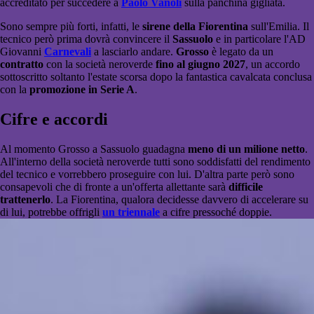
accreditato per succedere a
Paolo Vanoli
sulla panchina gigliata.
Sono sempre più forti, infatti, le
sirene della Fiorentina
sull'Emilia. Il
tecnico però prima dovrà convincere il
Sassuolo
e in particolare l'AD
Giovanni
Carnevali
a lasciarlo andare.
Grosso
è legato da un
contratto
con la società neroverde
fino al giugno 2027
, un accordo
sottoscritto soltanto l'estate scorsa dopo la fantastica cavalcata conclusa
con la
promozione in Serie A
.
Cifre e accordi
Al momento Grosso a Sassuolo guadagna
meno di un milione netto
.
All'interno della società neroverde tutti sono soddisfatti del rendimento
del tecnico e vorrebbero proseguire con lui. D'altra parte però sono
consapevoli che di fronte a un'offerta allettante sarà
difficile
trattenerlo
. La Fiorentina, qualora decidesse davvero di accelerare su
di lui, potrebbe offrigli
un triennale
a cifre pressoché doppie.