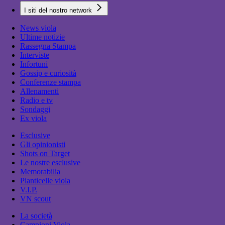
I siti del nostro network
News viola
Ultime notizie
Rassegna Stampa
Interviste
Infortuni
Gossip e curiosità
Conferenze stampa
Allenamenti
Radio e tv
Sondaggi
Ex viola
Esclusive
Gli opinionisti
Shots on Target
Le nostre esclusive
Memorabilia
Pianticelle viola
V.I.P.
VN scout
La società
Campioni Viola