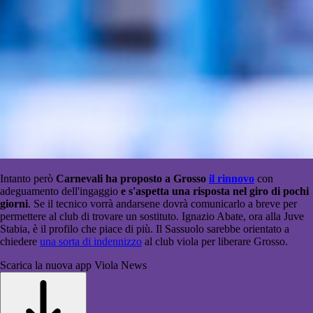
Intanto però
Carnevali ha proposto a Grosso
il rinnovo
con
adeguamento dell'ingaggio
e s'aspetta una risposta nel giro di pochi
giorni
. Se il tecnico vorrà andarsene dovrà comunicarlo a breve per
permettere al club di trovare un sostituto. Ignazio Abate, ora alla Juve
Stabia, è il profilo che piace di più. Il Sassuolo sarebbe orientato a
chiedere
una sorta di indennizzo
al club viola per liberare Grosso.
Scarica la nuova app Viola News