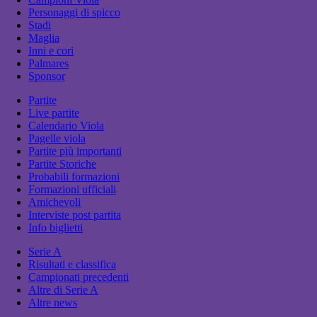
Personaggi di spicco
Stadi
Maglia
Inni e cori
Palmares
Sponsor
Partite
Live partite
Calendario Viola
Pagelle viola
Partite più importanti
Partite Storiche
Probabili formazioni
Formazioni ufficiali
Amichevoli
Interviste post partita
Info biglietti
Serie A
Risultati e classifica
Campionati precedenti
Altre di Serie A
Altre news