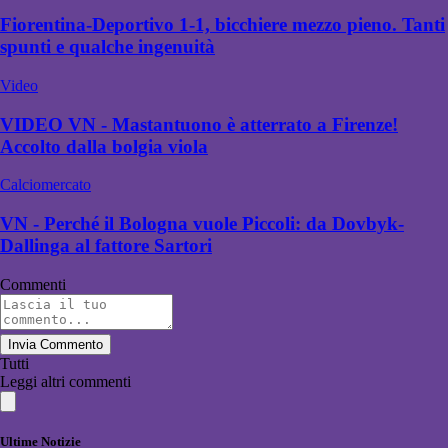
Fiorentina-Deportivo 1-1, bicchiere mezzo pieno. Tanti
spunti e qualche ingenuità
Video
VIDEO VN - Mastantuono è atterrato a Firenze!
Accolto dalla bolgia viola
Calciomercato
VN - Perché il Bologna vuole Piccoli: da Dovbyk-
Dallinga al fattore Sartori
Commenti
Invia Commento
Tutti
Leggi altri commenti
Ultime Notizie