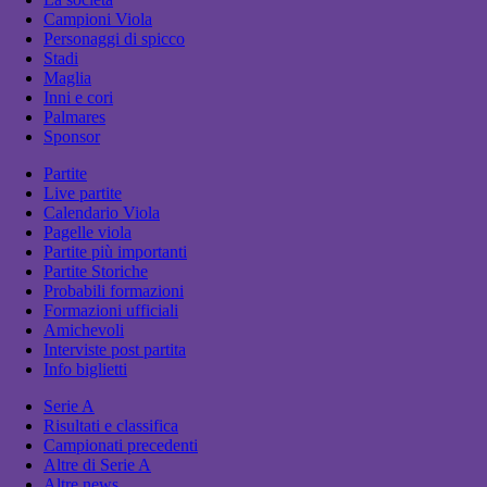
Campioni Viola
Personaggi di spicco
Stadi
Maglia
Inni e cori
Palmares
Sponsor
Partite
Live partite
Calendario Viola
Pagelle viola
Partite più importanti
Partite Storiche
Probabili formazioni
Formazioni ufficiali
Amichevoli
Interviste post partita
Info biglietti
Serie A
Risultati e classifica
Campionati precedenti
Altre di Serie A
Altre news