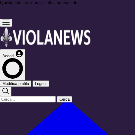
Questo sito contribuisce alla audience de
Accedi
Modifica profilo
Logout
Cerca