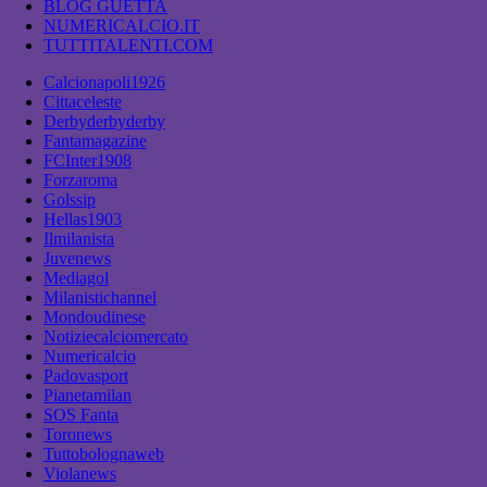
BLOG GUETTA
NUMERICALCIO.IT
TUTTITALENTI.COM
Calcionapoli1926
Cittaceleste
Derbyderbyderby
Fantamagazine
FCInter1908
Forzaroma
Golssip
Hellas1903
Ilmilanista
Juvenews
Mediagol
Milanistichannel
Mondoudinese
Notiziecalciomercato
Numericalcio
Padovasport
Pianetamilan
SOS Fanta
Toronews
Tuttobolognaweb
Violanews