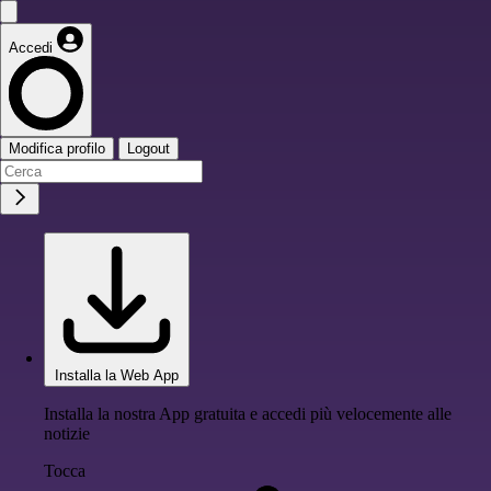
Accedi
Modifica profilo
Logout
Installa la Web App
Installa la nostra App gratuita e accedi più velocemente alle
notizie
Tocca