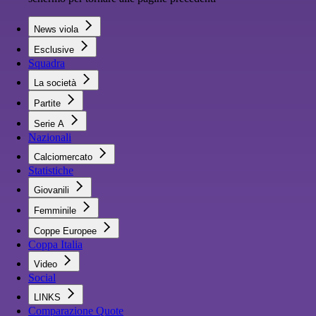
News viola
Esclusive
Squadra
La società
Partite
Serie A
Nazionali
Calciomercato
Statistiche
Giovanili
Femminile
Coppe Europee
Coppa Italia
Video
Social
LINKS
Comparazione Quote