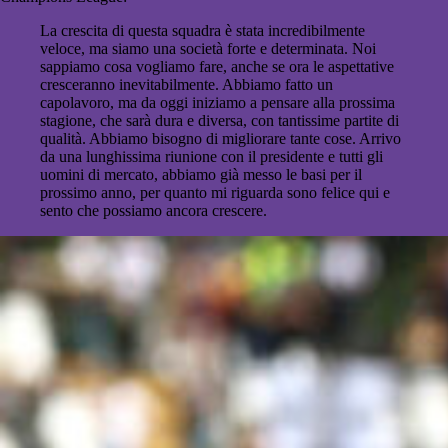
La crescita di questa squadra è stata incredibilmente
veloce, ma siamo una società forte e determinata. Noi
sappiamo cosa vogliamo fare, anche se ora le aspettative
cresceranno inevitabilmente. Abbiamo fatto un
capolavoro, ma da oggi iniziamo a pensare alla prossima
stagione, che sarà dura e diversa, con tantissime partite di
qualità. Abbiamo bisogno di migliorare tante cose. Arrivo
da una lunghissima riunione con il presidente e tutti gli
uomini di mercato, abbiamo già messo le basi per il
prossimo anno, per quanto mi riguarda sono felice qui e
sento che possiamo ancora crescere.