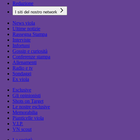
Redazione
I siti del nostro network
News viola
Ultime notizie
Rassegna Stampa
Interviste
Infortuni
Gossip e curiosità
Conferenze stampa
Allenamenti
Radio e tv
Sondaggi
Ex viola
Esclusive
Gli opinionisti
Shots on Target
Le nostre esclusive
Memorabilia
Pianticelle viola
V.I.P.
VN scout
La società