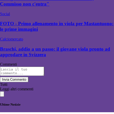
Commisso non c'entra"
Social
FOTO - Primo allenamento in viola per Mastantuono:
le prime immagini
Calciomercato
Braschi, addio a un passo: il giovane viola pronto ad
approdare in Svizzera
Commenti
Invia Commento
Tutti
Leggi altri commenti
Ultime Notizie