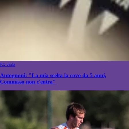
Ex viola
Antognoni: "La mia scelta la covo da 5 anni,
Commisso non c'entra"