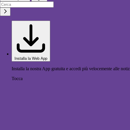
Installa la Web App
Installa la nostra App gratuita e accedi più velocemente alle notiz
Tocca