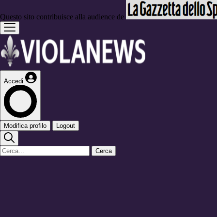
Questo sito contribuisce alla audience de
Accedi
Modifica profilo
Logout
Cerca