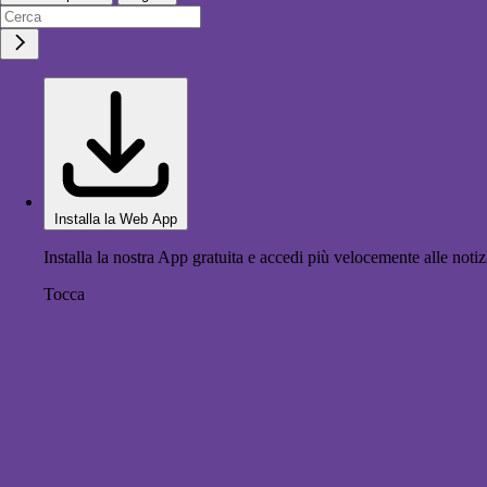
Installa la Web App
Installa la nostra App gratuita e accedi più velocemente alle notiz
Tocca