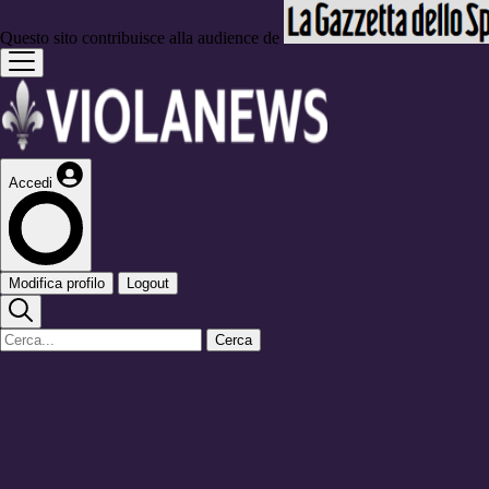
Questo sito contribuisce alla audience de
Accedi
Modifica profilo
Logout
Cerca