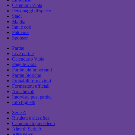
Campioni Viola
Personaggi di spicco
Stadi
Maglia
Inni e cori
Palmares
Sponsor
Partite
Live partite
Calendario Viola
Pagelle viola
Partite più importanti
Partite Storiche
Probabili formazioni
Formazioni ufficiali
Amichevoli
Interviste post partita
Info biglietti
Serie A
Risultati e classifica
Campionati precedenti
Altre di Serie A
Altre news