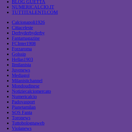
BLOG GUETTA
NUMERICALCIO.IT
TUTTITALENTI.COM
Calcionapoli1926
Cittaceleste
Derbyderbyderby
Fantamagazine
FCInter1908
Forzaroma
Golssip
Hellas1903
Ilmilanista
Juvenews
Mediagol
Milanistichannel
Mondoudinese
Notiziecalciomercato
Numericalcio
Padovasport
Pianetamilan
SOS Fanta
Toronews
Tuttobolognaweb
Violanews