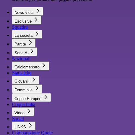
News viola
Esclusive
Squadra
La società
Partite
Serie A
Nazionali
Calciomercato
Statistiche
Giovanili
Femminile
Coppe Europee
Coppa Italia
Video
Social
LINKS
Comparazione Quote