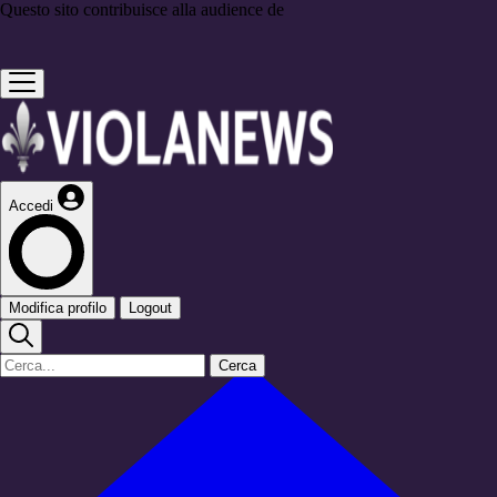
Questo sito contribuisce alla audience de
Accedi
Modifica profilo
Logout
Cerca