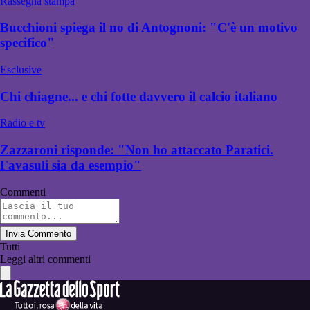
Rassegna stampa
Bucchioni spiega il no di Antognoni: "C'è un motivo
specifico"
Esclusive
Chi chiagne... e chi fotte davvero il calcio italiano
Radio e tv
Zazzaroni risponde: "Non ho attaccato Paratici.
Favasuli sia da esempio"
Commenti
Invia Commento
Tutti
Leggi altri commenti