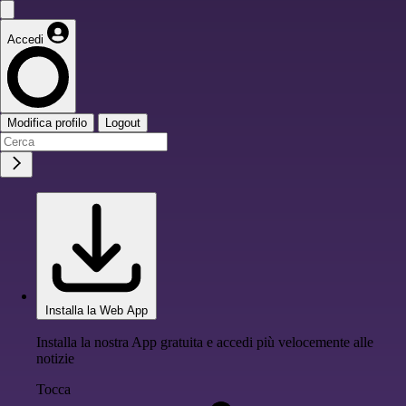
Accedi
Modifica profilo
Logout
Installa la Web App
Installa la nostra App gratuita e accedi più velocemente alle
notizie
Tocca