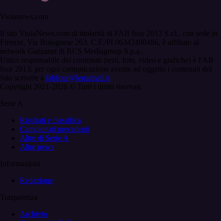
Violanews.com
Il sito ViolaNews.com di titolarità di FAB four 2013 S.r.l., con sede in
Firenze, Via Bolognese 263, C.F./PI 06342490486, è affiliato al
network Gazzanet di RCS Mediagroup S.p.a..
Unico responsabile dei contenuti (testi, foto, video e grafiche) è FAB
four 2013; per ogni comunicazione avente ad oggetto i contenuti del
Sito scrivere a
fabfour@legalmail.it
Copyright 2021-2026 © Tutti i diritti riservati.
Serie A
Risultati e classifica
Campionati precedenti
Altre di Serie A
Altre news
Informazioni
Redazione
Trasparenza
Archivio