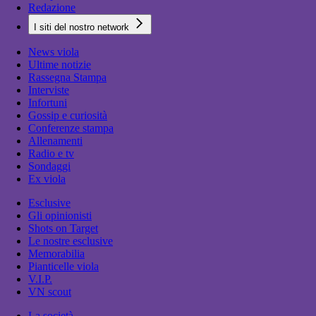
Redazione
I siti del nostro network
News viola
Ultime notizie
Rassegna Stampa
Interviste
Infortuni
Gossip e curiosità
Conferenze stampa
Allenamenti
Radio e tv
Sondaggi
Ex viola
Esclusive
Gli opinionisti
Shots on Target
Le nostre esclusive
Memorabilia
Pianticelle viola
V.I.P.
VN scout
La società