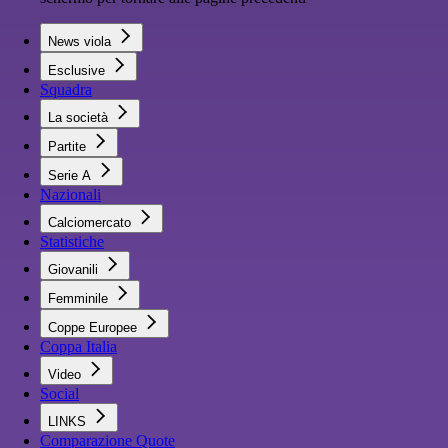
News viola
Esclusive
Squadra
La società
Partite
Serie A
Nazionali
Calciomercato
Statistiche
Giovanili
Femminile
Coppe Europee
Coppa Italia
Video
Social
LINKS
Comparazione Quote