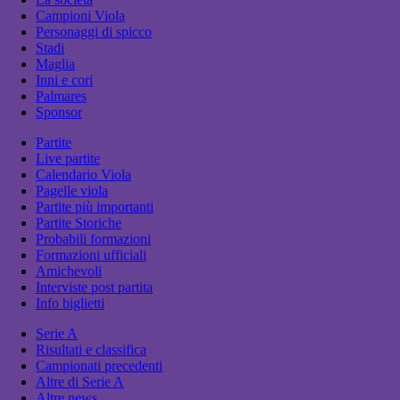
Campioni Viola
Personaggi di spicco
Stadi
Maglia
Inni e cori
Palmares
Sponsor
Partite
Live partite
Calendario Viola
Pagelle viola
Partite più importanti
Partite Storiche
Probabili formazioni
Formazioni ufficiali
Amichevoli
Interviste post partita
Info biglietti
Serie A
Risultati e classifica
Campionati precedenti
Altre di Serie A
Altre news