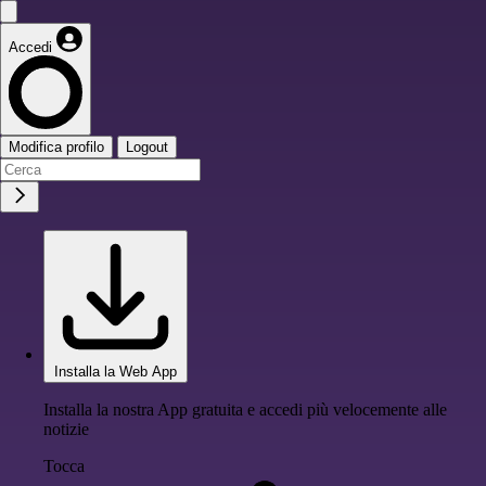
Accedi
Modifica profilo
Logout
Installa la Web App
Installa la nostra App gratuita e accedi più velocemente alle
notizie
Tocca