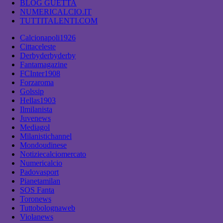
BLOG GUETTA
NUMERICALCIO.IT
TUTTITALENTI.COM
Calcionapoli1926
Cittaceleste
Derbyderbyderby
Fantamagazine
FCInter1908
Forzaroma
Golssip
Hellas1903
Ilmilanista
Juvenews
Mediagol
Milanistichannel
Mondoudinese
Notiziecalciomercato
Numericalcio
Padovasport
Pianetamilan
SOS Fanta
Toronews
Tuttobolognaweb
Violanews