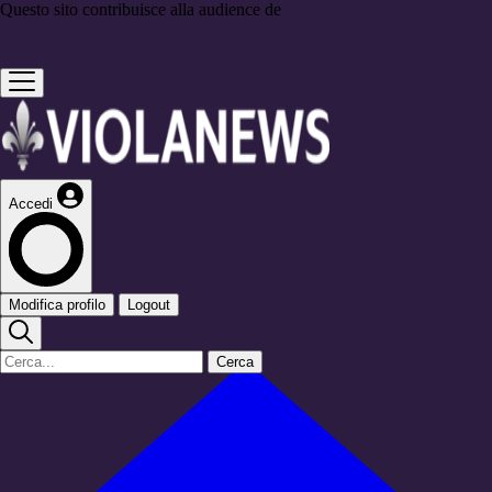
Questo sito contribuisce alla audience de
Accedi
Modifica profilo
Logout
Cerca