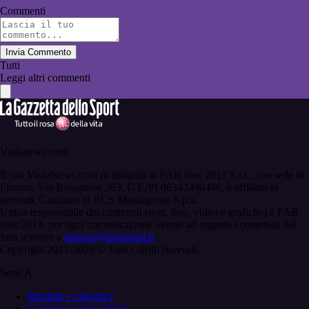
Commenti
Invia Commento
Tutti
Leggi altri commenti
Violanews.com
Il sito ViolaNews.com di titolarità di FAB four 2013 S.r.l., con sede in
Firenze, Via Bolognese 263, C.F./PI 06342490486, è affiliato al
network Gazzanet di RCS Mediagroup S.p.a..
Unico responsabile dei contenuti (testi, foto, video e grafiche) è FAB
four 2013; per ogni comunicazione avente ad oggetto i contenuti del
Sito scrivere a
fabfour@legalmail.it
Copyright 2021-2026 © Tutti i diritti riservati.
Serie A
Risultati e classifica
Campionati precedenti