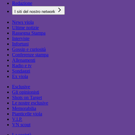
Redazione
I siti del nostro network
News viola
Ultime notizie
Rassegna Stampa
Interviste
Infortuni
Gossip e curiosità
Conferenze stampa
Allenamenti
Radio e tv
Sondaggi
Ex viola
Esclusive
Gli opinionisti
Shots on Target
Le nostre esclusive
Memorabilia
Pianticelle viola
V.I.P.
VN scout
La società