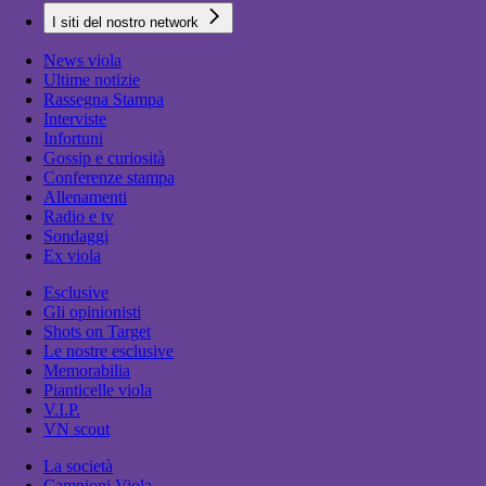
I siti del nostro network
News viola
Ultime notizie
Rassegna Stampa
Interviste
Infortuni
Gossip e curiosità
Conferenze stampa
Allenamenti
Radio e tv
Sondaggi
Ex viola
Esclusive
Gli opinionisti
Shots on Target
Le nostre esclusive
Memorabilia
Pianticelle viola
V.I.P.
VN scout
La società
Campioni Viola