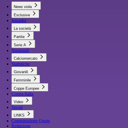
News viola
Esclusive
Squadra
La società
Partite
Serie A
Nazionali
Calciomercato
Statistiche
Giovanili
Femminile
Coppe Europee
Coppa Italia
Video
Social
LINKS
Comparazione Quote
Redazione