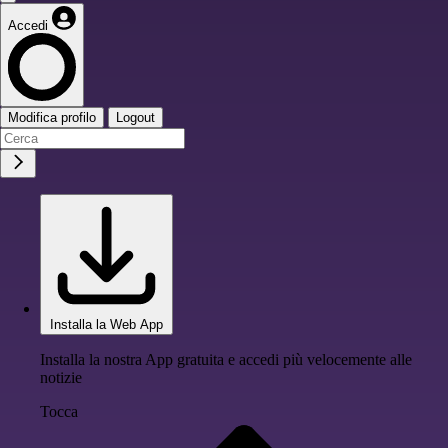
Accedi
Modifica profilo
Logout
Installa la Web App
Installa la nostra App gratuita e accedi più velocemente alle
notizie
Tocca