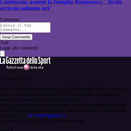
Centenario, assente la famiglia Borgonovo: "Invito
arrivato soltanto ieri"
Commenti
Invia Commento
Tutti
Leggi altri commenti
Violanews.com
Il sito ViolaNews.com di titolarità di FAB four 2013 S.r.l., con sede in
Firenze, Via Bolognese 263, C.F./PI 06342490486, è affiliato al
network Gazzanet di RCS Mediagroup S.p.a..
Unico responsabile dei contenuti (testi, foto, video e grafiche) è FAB
four 2013; per ogni comunicazione avente ad oggetto i contenuti del
Sito scrivere a
fabfour@legalmail.it
Copyright 2021-2026 © Tutti i diritti riservati.
Serie A