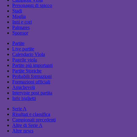
Personaggi di spicco
Stadi
Maglia
Inni e cori
Palmares
Sponsor
Partite
Live partite
Calendario Viola
Pagelle viola
Partite più importanti
Partite Storiche
Probabili formazioni
Formazioni ufficiali
Amichevoli
Interviste post partita
Info biglietti
Serie A
Risultati e classifica
Campionati precedenti
Altre di Serie A
Altre news