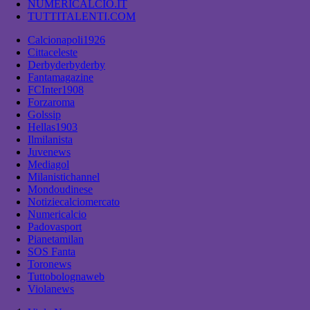
NUMERICALCIO.IT
TUTTITALENTI.COM
Calcionapoli1926
Cittaceleste
Derbyderbyderby
Fantamagazine
FCInter1908
Forzaroma
Golssip
Hellas1903
Ilmilanista
Juvenews
Mediagol
Milanistichannel
Mondoudinese
Notiziecalciomercato
Numericalcio
Padovasport
Pianetamilan
SOS Fanta
Toronews
Tuttobolognaweb
Violanews