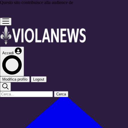
Questo sito contribuisce alla audience de
Accedi
Modifica profilo
Logout
Cerca