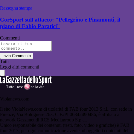
Rassegna stampa
CorSport sull'attacco: "Pellegrino e Pinamonti, il
piano di Fabio Paratici"
Commenti
Invia Commento
Tutti
Leggi altri commenti
Violanews.com
Il sito ViolaNews.com di titolarità di FAB four 2013 S.r.l., con sede in
Firenze, Via Bolognese 263, C.F./PI 06342490486, è affiliato al
network Gazzanet di RCS Mediagroup S.p.a..
Unico responsabile dei contenuti (testi, foto, video e grafiche) è FAB
four 2013; per ogni comunicazione avente ad oggetto i contenuti del