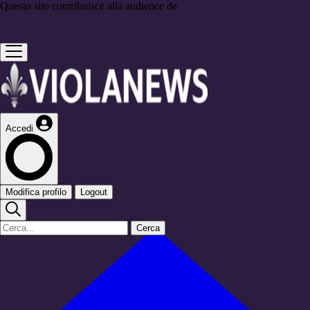
Questo sito contribuisce alla audience de
Accedi
Modifica profilo
Logout
Cerca