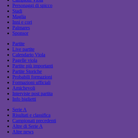
Personaggi di spicco
Stadi
Maglia
Inni e cori
Palmares
Sponsor
Partite
Live partite
Calendario Viola
Pagelle viola
Partite più importanti
Partite Storiche
Probabili formazioni
Formazioni ufficiali
Amichevoli
Interviste post partita
Info biglietti
Serie A
Risultati e classifica
Campionati precedenti
Altre di Serie A
Altre news