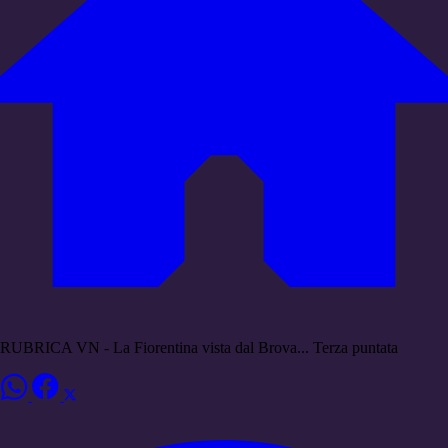
RUBRICA VN - La Fiorentina vista dal Brova... Terza puntata