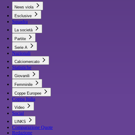
News viola
Esclusive
Squadra
La società
Partite
Serie A
Nazionali
Calciomercato
Statistiche
Giovanili
Femminile
Coppe Europee
Coppa Italia
Video
Social
LINKS
Comparazione Quote
Redazione