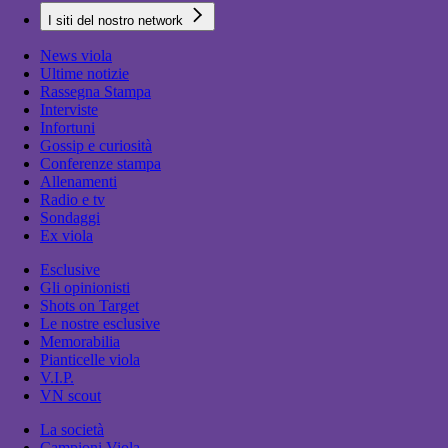
I siti del nostro network
News viola
Ultime notizie
Rassegna Stampa
Interviste
Infortuni
Gossip e curiosità
Conferenze stampa
Allenamenti
Radio e tv
Sondaggi
Ex viola
Esclusive
Gli opinionisti
Shots on Target
Le nostre esclusive
Memorabilia
Pianticelle viola
V.I.P.
VN scout
La società
Campioni Viola