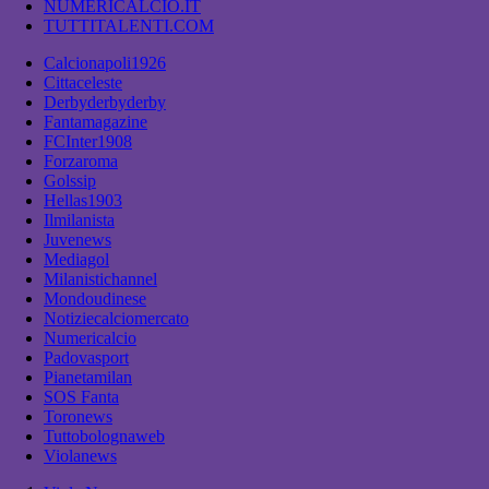
NUMERICALCIO.IT
TUTTITALENTI.COM
Calcionapoli1926
Cittaceleste
Derbyderbyderby
Fantamagazine
FCInter1908
Forzaroma
Golssip
Hellas1903
Ilmilanista
Juvenews
Mediagol
Milanistichannel
Mondoudinese
Notiziecalciomercato
Numericalcio
Padovasport
Pianetamilan
SOS Fanta
Toronews
Tuttobolognaweb
Violanews