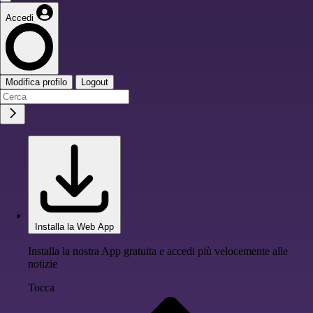
Accedi
Modifica profilo
Logout
Installa la Web App
Installa la nostra App gratuita e accedi più velocemente alle
notizie
Tocca