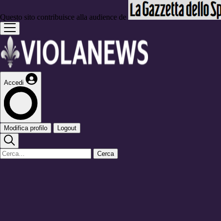
Questo sito contribuisce alla audience de
Accedi
Modifica profilo
Logout
Cerca