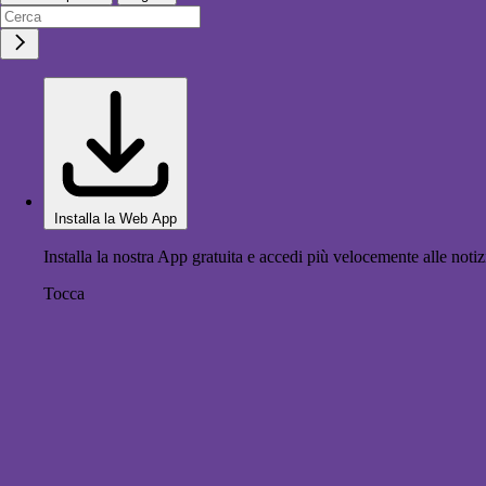
Installa la Web App
Installa la nostra App gratuita e accedi più velocemente alle notiz
Tocca