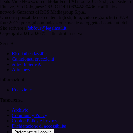
Il sito ViolaNews.com di titolarità di FAB four 2013 S.r.l., con sede in
Firenze, Via Bolognese 263, C.F./PI 06342490486, è affiliato al
network Gazzanet di RCS Mediagroup S.p.a..
Unico responsabile dei contenuti (testi, foto, video e grafiche) è FAB
four 2013; per ogni comunicazione avente ad oggetto i contenuti del
Sito scrivere a
fabfour@legalmail.it
Copyright 2021-2026 © Tutti i diritti riservati.
Serie A
Risultati e classifica
Campionati precedenti
Altre di Serie A
Altre news
Informazioni
Redazione
Trasparenza
Archivio
Community Policy
Cookie Policy e Privacy
Dichiarazione di accessibilità
Preferenze sui cookie