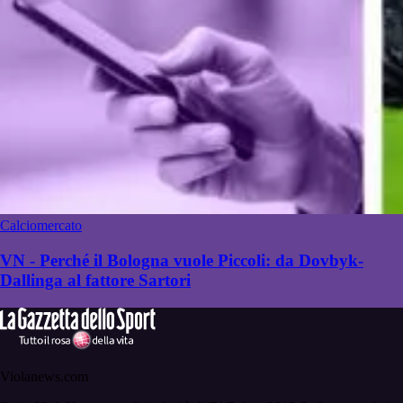
Calciomercato
VN - Perché il Bologna vuole Piccoli: da Dovbyk-
Dallinga al fattore Sartori
Violanews.com