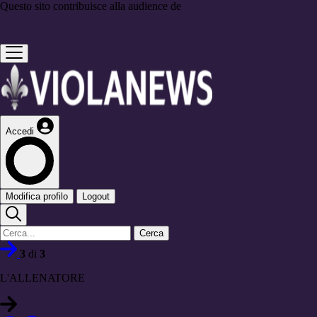
Questo sito contribuisce alla audience de
Accedi
Modifica profilo
Logout
Cerca
3
di
3
L'ALLENATORE