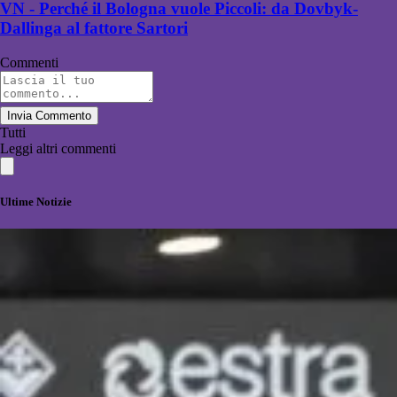
VN - Perché il Bologna vuole Piccoli: da Dovbyk-
Dallinga al fattore Sartori
Commenti
Invia Commento
Tutti
Leggi altri commenti
Ultime Notizie