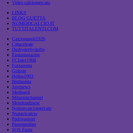
Video calciomercato
LINKS
BLOG GUETTA
NUMERICALCIO.IT
TUTTITALENTI.COM
Calcionapoli1926
Cittaceleste
Derbyderbyderby
Fantamagazine
FCInter1908
Forzaroma
Golssip
Hellas1903
Ilmilanista
Juvenews
Mediagol
Milanistichannel
Mondoudinese
Notiziecalciomercato
Numericalcio
Padovasport
Pianetamilan
SOS Fanta