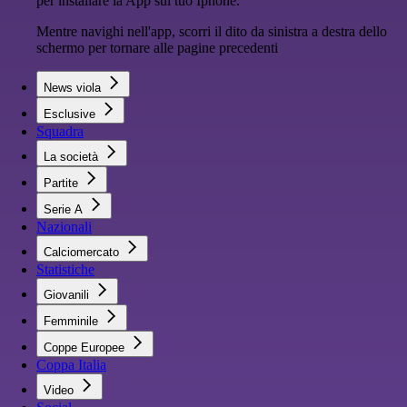
per installare la App sul tuo Iphone.
Mentre navighi nell'app, scorri il dito da sinistra a destra dello
schermo per tornare alle pagine precedenti
News viola
Esclusive
Squadra
La società
Partite
Serie A
Nazionali
Calciomercato
Statistiche
Giovanili
Femminile
Coppe Europee
Coppa Italia
Video