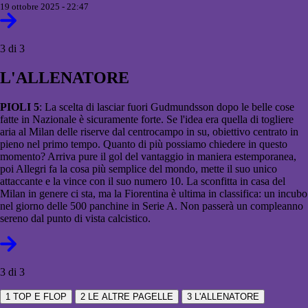
19 ottobre 2025 - 22:47
3 di 3
L'ALLENATORE
PIOLI 5
: La scelta di lasciar fuori Gudmundsson dopo le belle cose
fatte in Nazionale è sicuramente forte. Se l'idea era quella di togliere
aria al Milan delle riserve dal centrocampo in su, obiettivo centrato in
pieno nel primo tempo. Quanto di più possiamo chiedere in questo
momento? Arriva pure il gol del vantaggio in maniera estemporanea,
poi Allegri fa la cosa più semplice del mondo, mette il suo unico
attaccante e la vince con il suo numero 10. La sconfitta in casa del
Milan in genere ci sta, ma la Fiorentina è ultima in classifica: un incubo
nel giorno delle 500 panchine in Serie A. Non passerà un compleanno
sereno dal punto di vista calcistico.
3 di 3
1
TOP E FLOP
2
LE ALTRE PAGELLE
3
L'ALLENATORE