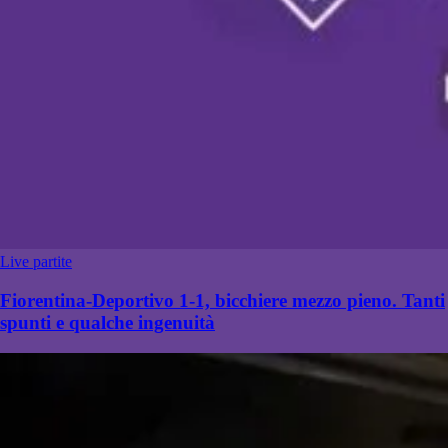
Live partite
Fiorentina-Deportivo 1-1, bicchiere mezzo pieno. Tanti
spunti e qualche ingenuità