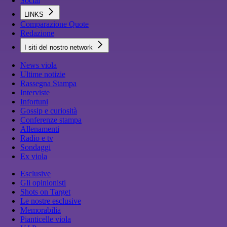
Social
LINKS
Comparazione Quote
Redazione
I siti del nostro network
News viola
Ultime notizie
Rassegna Stampa
Interviste
Infortuni
Gossip e curiosità
Conferenze stampa
Allenamenti
Radio e tv
Sondaggi
Ex viola
Esclusive
Gli opinionisti
Shots on Target
Le nostre esclusive
Memorabilia
Pianticelle viola