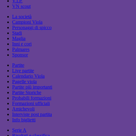
V.I.P.
VN scout
La società
Campioni Viola
Personaggi di spicco
Stadi
Maglia
Inni e cori
Palmares
Sponsor
Partite
Live partite
Calendario Viola
Pagelle viola
Partite più importanti
Partite Storiche
Probabili formazioni
Formazioni ufficiali
Amichevoli
Interviste post partita
Info biglietti
Serie A
Risultati e classifica