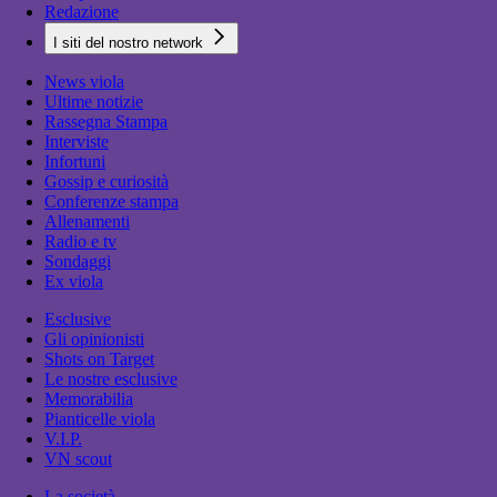
Redazione
I siti del nostro network
News viola
Ultime notizie
Rassegna Stampa
Interviste
Infortuni
Gossip e curiosità
Conferenze stampa
Allenamenti
Radio e tv
Sondaggi
Ex viola
Esclusive
Gli opinionisti
Shots on Target
Le nostre esclusive
Memorabilia
Pianticelle viola
V.I.P.
VN scout
La società