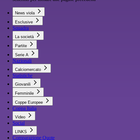
News viola
Esclusive
Squadra
La società
Partite
Serie A
Nazionali
Calciomercato
Statistiche
Giovanili
Femminile
Coppe Europee
Coppa Italia
Video
Social
LINKS
Comparazione Quote