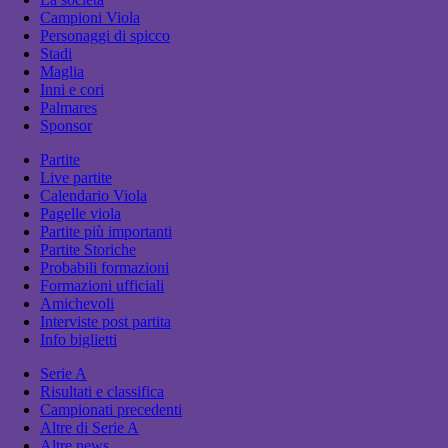
Campioni Viola
Personaggi di spicco
Stadi
Maglia
Inni e cori
Palmares
Sponsor
Partite
Live partite
Calendario Viola
Pagelle viola
Partite più importanti
Partite Storiche
Probabili formazioni
Formazioni ufficiali
Amichevoli
Interviste post partita
Info biglietti
Serie A
Risultati e classifica
Campionati precedenti
Altre di Serie A
Altre news