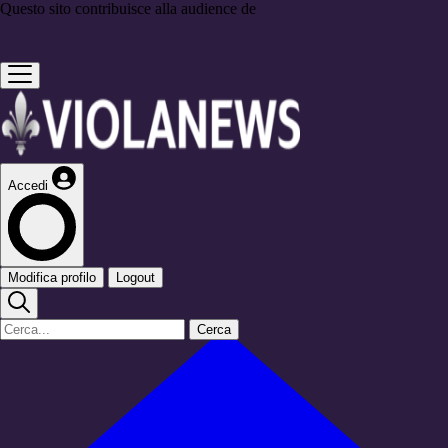
Questo sito contribuisce alla audience de
Accedi
Modifica profilo
Logout
Cerca