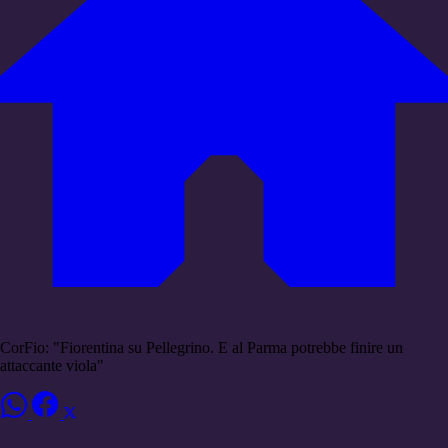
CorFio: "Fiorentina su Pellegrino. E al Parma potrebbe finire un
attaccante viola"