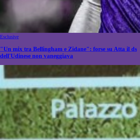
Esclusive
"Un mix tra Bellingham e Zidane": forse su Atta il ds
dell'Udinese non vaneggiava