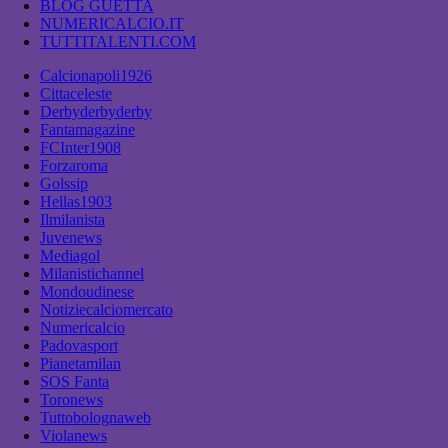
BLOG GUETTA
NUMERICALCIO.IT
TUTTITALENTI.COM
Calcionapoli1926
Cittaceleste
Derbyderbyderby
Fantamagazine
FCInter1908
Forzaroma
Golssip
Hellas1903
Ilmilanista
Juvenews
Mediagol
Milanistichannel
Mondoudinese
Notiziecalciomercato
Numericalcio
Padovasport
Pianetamilan
SOS Fanta
Toronews
Tuttobolognaweb
Violanews