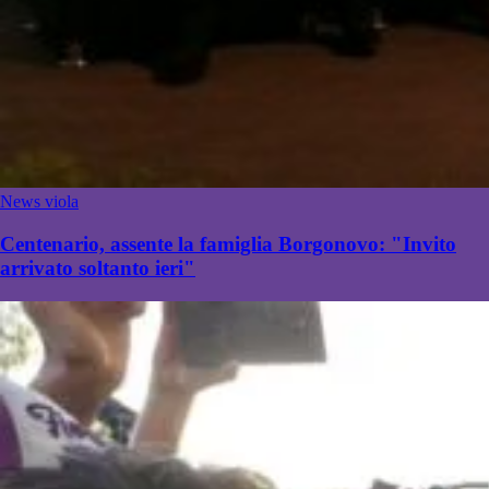
News viola
Centenario, assente la famiglia Borgonovo: "Invito
arrivato soltanto ieri"