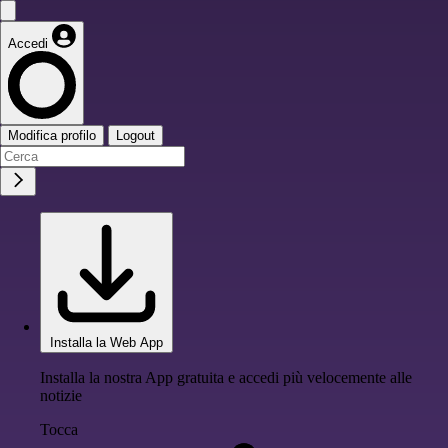
Accedi
Modifica profilo
Logout
Installa la Web App
Installa la nostra App gratuita e accedi più velocemente alle
notizie
Tocca