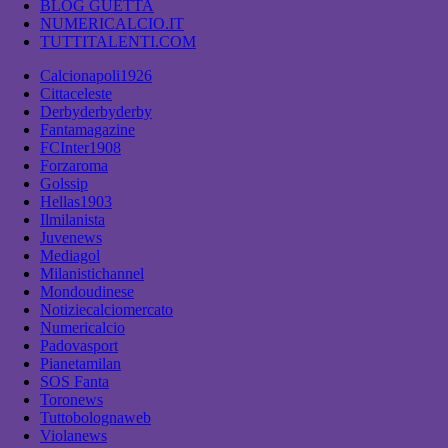
BLOG GUETTA
NUMERICALCIO.IT
TUTTITALENTI.COM
Calcionapoli1926
Cittaceleste
Derbyderbyderby
Fantamagazine
FCInter1908
Forzaroma
Golssip
Hellas1903
Ilmilanista
Juvenews
Mediagol
Milanistichannel
Mondoudinese
Notiziecalciomercato
Numericalcio
Padovasport
Pianetamilan
SOS Fanta
Toronews
Tuttobolognaweb
Violanews