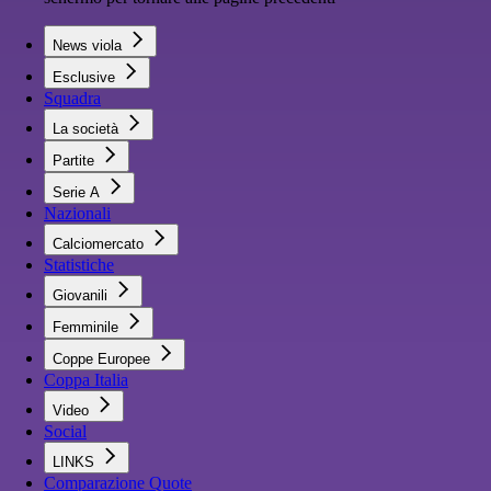
News viola
Esclusive
Squadra
La società
Partite
Serie A
Nazionali
Calciomercato
Statistiche
Giovanili
Femminile
Coppe Europee
Coppa Italia
Video
Social
LINKS
Comparazione Quote