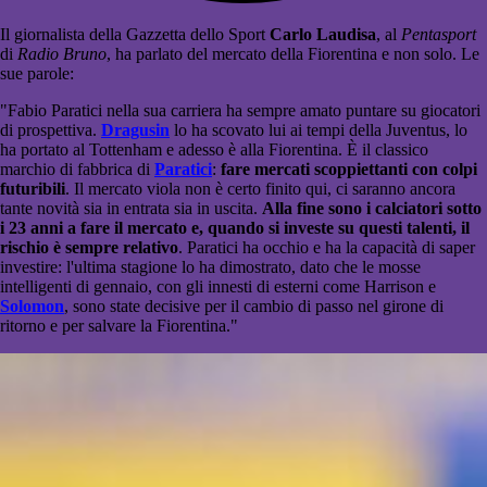
Il giornalista della Gazzetta dello Sport
Carlo Laudisa
, al
Pentasport
di
Radio Bruno
, ha parlato del mercato della Fiorentina e non solo. Le
sue parole:
"Fabio Paratici nella sua carriera ha sempre amato puntare su giocatori
di prospettiva.
Dragusin
lo ha scovato lui ai tempi della Juventus, lo
ha portato al Tottenham e adesso è alla Fiorentina. È il classico
marchio di fabbrica di
Paratici
:
fare mercati scoppiettanti con colpi
futuribili
. Il mercato viola non è certo finito qui, ci saranno ancora
tante novità sia in entrata sia in uscita.
Alla fine sono i calciatori sotto
i 23 anni a fare il mercato e, quando si investe su questi talenti, il
rischio è sempre relativo
. Paratici ha occhio e ha la capacità di saper
investire: l'ultima stagione lo ha dimostrato, dato che le mosse
intelligenti di gennaio, con gli innesti di esterni come Harrison e
Solomon
, sono state decisive per il cambio di passo nel girone di
ritorno e per salvare la Fiorentina."