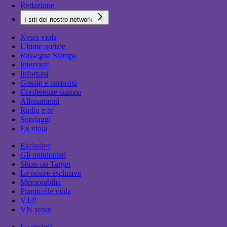
Redazione
I siti del nostro network
News viola
Ultime notizie
Rassegna Stampa
Interviste
Infortuni
Gossip e curiosità
Conferenze stampa
Allenamenti
Radio e tv
Sondaggi
Ex viola
Esclusive
Gli opinionisti
Shots on Target
Le nostre esclusive
Memorabilia
Pianticelle viola
V.I.P.
VN scout
La società