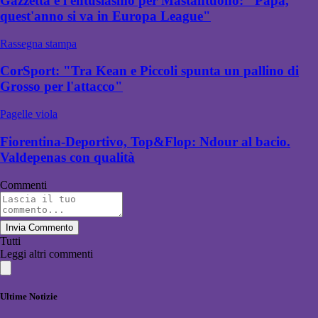
Gazzetta e l'entusiasmo per Mastantuono: "Papà,
quest'anno si va in Europa League"
Rassegna stampa
CorSport: "Tra Kean e Piccoli spunta un pallino di
Grosso per l'attacco"
Pagelle viola
Fiorentina-Deportivo, Top&Flop: Ndour al bacio.
Valdepenas con qualità
Commenti
Invia Commento
Tutti
Leggi altri commenti
Ultime Notizie