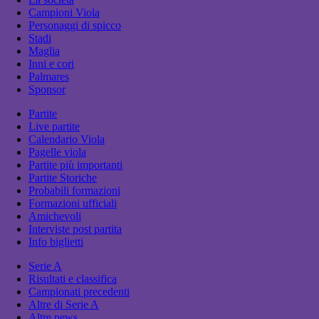
Campioni Viola
Personaggi di spicco
Stadi
Maglia
Inni e cori
Palmares
Sponsor
Partite
Live partite
Calendario Viola
Pagelle viola
Partite più importanti
Partite Storiche
Probabili formazioni
Formazioni ufficiali
Amichevoli
Interviste post partita
Info biglietti
Serie A
Risultati e classifica
Campionati precedenti
Altre di Serie A
Altre news