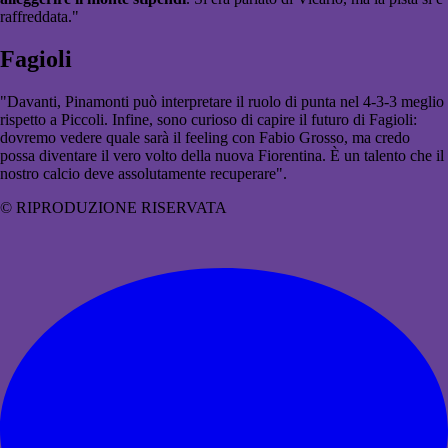
raffreddata."
Fagioli
"Davanti, Pinamonti può interpretare il ruolo di punta nel 4-3-3 meglio
rispetto a Piccoli. Infine, sono curioso di capire il futuro di Fagioli:
dovremo vedere quale sarà il feeling con Fabio Grosso, ma credo
possa diventare il vero volto della nuova Fiorentina. È un talento che il
nostro calcio deve assolutamente recuperare".
© RIPRODUZIONE RISERVATA