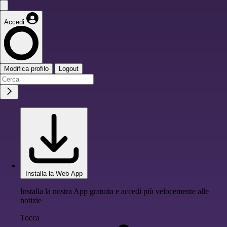
Accedi
Modifica profilo
Logout
Installa la Web App
Installa la nostra App gratuita e accedi più velocemente alle
notizie
Tocca