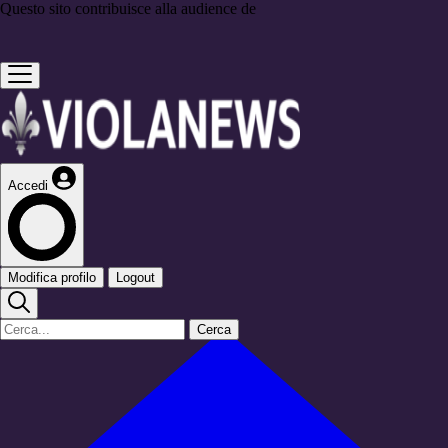
Questo sito contribuisce alla audience de
Accedi
Modifica profilo
Logout
Cerca