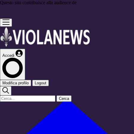
Questo sito contribuisce alla audience de
Accedi
Modifica profilo
Logout
Cerca