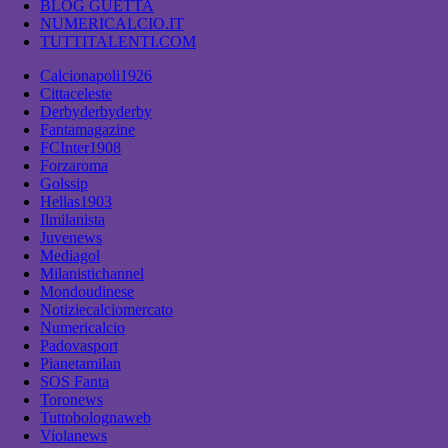
BLOG GUETTA
NUMERICALCIO.IT
TUTTITALENTI.COM
Calcionapoli1926
Cittaceleste
Derbyderbyderby
Fantamagazine
FCInter1908
Forzaroma
Golssip
Hellas1903
Ilmilanista
Juvenews
Mediagol
Milanistichannel
Mondoudinese
Notiziecalciomercato
Numericalcio
Padovasport
Pianetamilan
SOS Fanta
Toronews
Tuttobolognaweb
Violanews