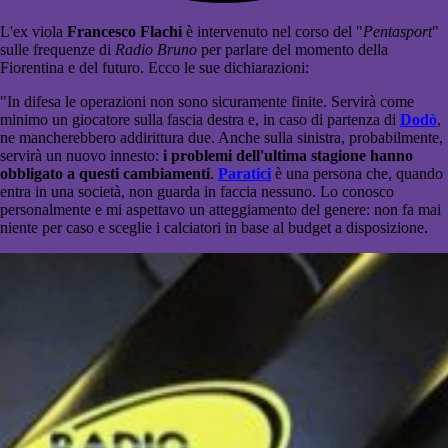
L'ex viola
Francesco Flachi
è intervenuto nel corso del "
Pentasport
"
sulle frequenze di
Radio Bruno
per parlare del momento della
Fiorentina e del futuro. Ecco le sue dichiarazioni:
"In difesa le operazioni non sono sicuramente finite. Servirà come
minimo un giocatore sulla fascia destra e, in caso di partenza di
Dodò
,
ne mancherebbero addirittura due. Anche sulla sinistra, probabilmente,
servirà un nuovo innesto:
i problemi dell'ultima stagione hanno
obbligato a questi cambiamenti
.
Paratici
è una persona che, quando
entra in una società, non guarda in faccia nessuno. Lo conosco
personalmente e mi aspettavo un atteggiamento del genere: non fa mai
niente per caso e sceglie i calciatori in base al budget a disposizione.