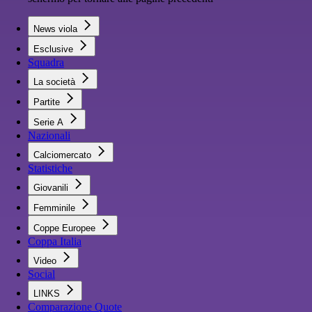
News viola
Esclusive
Squadra
La società
Partite
Serie A
Nazionali
Calciomercato
Statistiche
Giovanili
Femminile
Coppe Europee
Coppa Italia
Video
Social
LINKS
Comparazione Quote