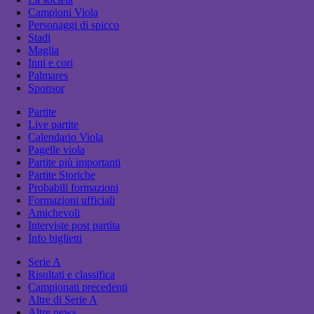
Campioni Viola
Personaggi di spicco
Stadi
Maglia
Inni e cori
Palmares
Sponsor
Partite
Live partite
Calendario Viola
Pagelle viola
Partite più importanti
Partite Storiche
Probabili formazioni
Formazioni ufficiali
Amichevoli
Interviste post partita
Info biglietti
Serie A
Risultati e classifica
Campionati precedenti
Altre di Serie A
Altre news