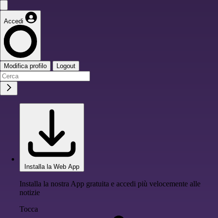
Accedi
Modifica profilo
Logout
Installa la Web App
Installa la nostra App gratuita e accedi più velocemente alle
notizie
Tocca