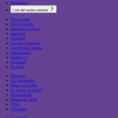
Redazione
I siti del nostro network
News viola
Ultime notizie
Rassegna Stampa
Interviste
Infortuni
Gossip e curiosità
Conferenze stampa
Allenamenti
Radio e tv
Sondaggi
Ex viola
Esclusive
Gli opinionisti
Shots on Target
Le nostre esclusive
Memorabilia
Pianticelle viola
V.I.P.
VN scout
La società