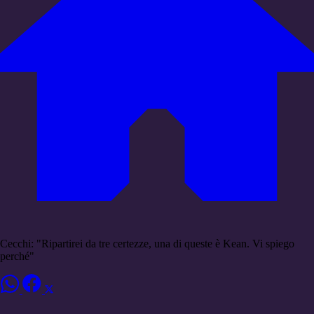
Cecchi: "Ripartirei da tre certezze, una di queste è Kean. Vi spiego
perché"