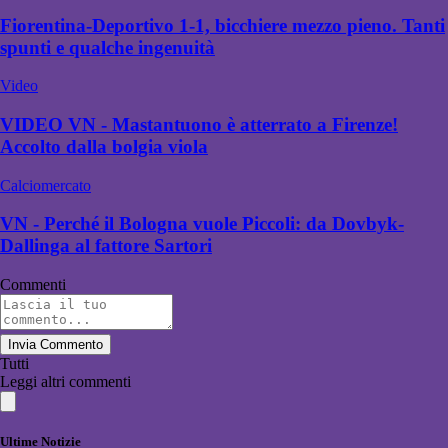
Fiorentina-Deportivo 1-1, bicchiere mezzo pieno. Tanti
spunti e qualche ingenuità
Video
VIDEO VN - Mastantuono è atterrato a Firenze!
Accolto dalla bolgia viola
Calciomercato
VN - Perché il Bologna vuole Piccoli: da Dovbyk-
Dallinga al fattore Sartori
Commenti
Invia Commento
Tutti
Leggi altri commenti
Ultime Notizie