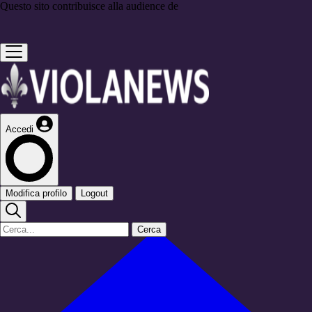
Questo sito contribuisce alla audience de
Accedi
Modifica profilo
Logout
Cerca