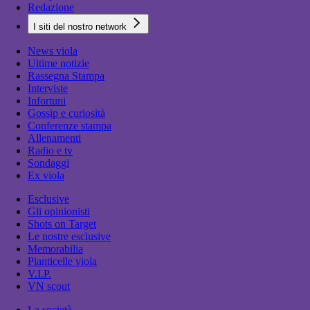
Redazione
I siti del nostro network
News viola
Ultime notizie
Rassegna Stampa
Interviste
Infortuni
Gossip e curiosità
Conferenze stampa
Allenamenti
Radio e tv
Sondaggi
Ex viola
Esclusive
Gli opinionisti
Shots on Target
Le nostre esclusive
Memorabilia
Pianticelle viola
V.I.P.
VN scout
La società