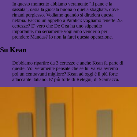
In questo momento abbiamo veramente "il pane e la
sassata", ossia la giocata buona o quella sbagliata, dove
rimani perplesso. Vediamo quando si diraderà questa
nebbia. Faccio un appello a Paratici: vogliamo tenerle 2/3
certezze? E' vero che De Gea ha uno stipendio
importante, ma seriamente vogliamo venderlo per
prendere Mandas? Io non la farei questa operazione.
Su Kean
Dobbiamo ripartire da 3 certezze e anche Kean fa parte di
queste. Voi veramente pensate che se lui va via avremo
poi un centravanti migliore? Kean ad oggi è il più forte
attaccante italiano. E' più forte di Retegui, di Scamacca.