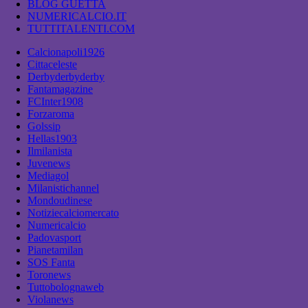
BLOG GUETTA
NUMERICALCIO.IT
TUTTITALENTI.COM
Calcionapoli1926
Cittaceleste
Derbyderbyderby
Fantamagazine
FCInter1908
Forzaroma
Golssip
Hellas1903
Ilmilanista
Juvenews
Mediagol
Milanistichannel
Mondoudinese
Notiziecalciomercato
Numericalcio
Padovasport
Pianetamilan
SOS Fanta
Toronews
Tuttobolognaweb
Violanews