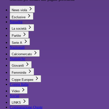
News viola
Esclusive
Squadra
La società
Partite
Serie A
Nazionali
Calciomercato
Statistiche
Giovanili
Femminile
Coppe Europee
Coppa Italia
Video
Social
LINKS
Comparazione Quote