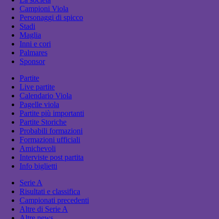
Campioni Viola
Personaggi di spicco
Stadi
Maglia
Inni e cori
Palmares
Sponsor
Partite
Live partite
Calendario Viola
Pagelle viola
Partite più importanti
Partite Storiche
Probabili formazioni
Formazioni ufficiali
Amichevoli
Interviste post partita
Info biglietti
Serie A
Risultati e classifica
Campionati precedenti
Altre di Serie A
Altre news