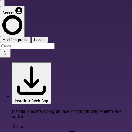
Accedi
Modifica profilo
Logout
Installa la Web App
Installa la nostra App gratuita e accedi più velocemente alle
notizie
Tocca