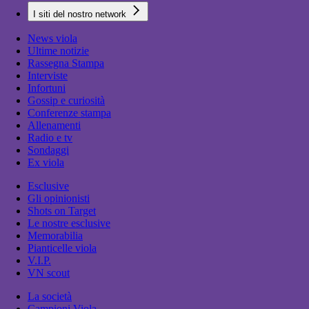
I siti del nostro network
News viola
Ultime notizie
Rassegna Stampa
Interviste
Infortuni
Gossip e curiosità
Conferenze stampa
Allenamenti
Radio e tv
Sondaggi
Ex viola
Esclusive
Gli opinionisti
Shots on Target
Le nostre esclusive
Memorabilia
Pianticelle viola
V.I.P.
VN scout
La società
Campioni Viola