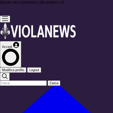
Questo sito contribuisce alla audience de
Accedi
Modifica profilo
Logout
Cerca