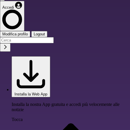
Accedi
Modifica profilo
Logout
Installa la Web App
Installa la nostra App gratuita e accedi più velocemente alle
notizie
Tocca