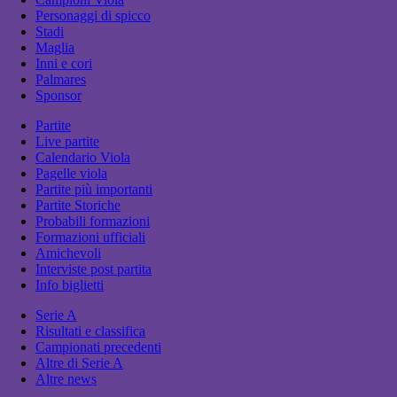
Personaggi di spicco
Stadi
Maglia
Inni e cori
Palmares
Sponsor
Partite
Live partite
Calendario Viola
Pagelle viola
Partite più importanti
Partite Storiche
Probabili formazioni
Formazioni ufficiali
Amichevoli
Interviste post partita
Info biglietti
Serie A
Risultati e classifica
Campionati precedenti
Altre di Serie A
Altre news