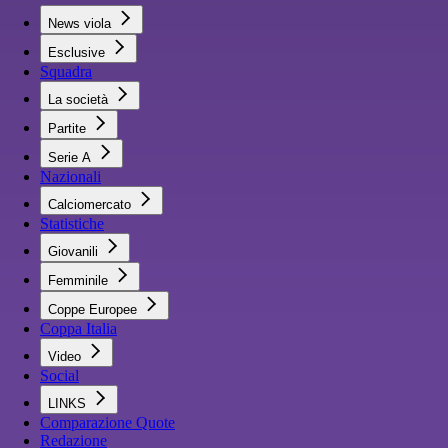
News viola
Esclusive
Squadra
La società
Partite
Serie A
Nazionali
Calciomercato
Statistiche
Giovanili
Femminile
Coppe Europee
Coppa Italia
Video
Social
LINKS
Comparazione Quote
Redazione