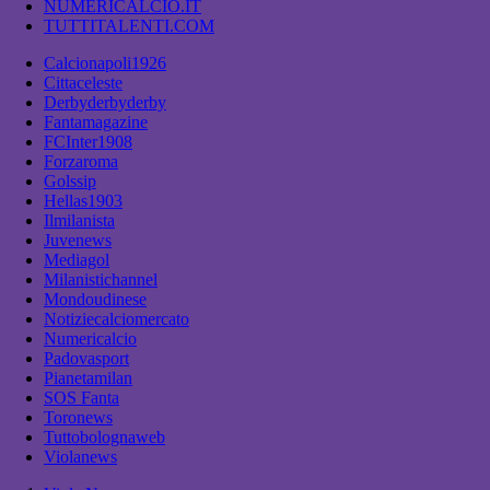
NUMERICALCIO.IT
TUTTITALENTI.COM
Calcionapoli1926
Cittaceleste
Derbyderbyderby
Fantamagazine
FCInter1908
Forzaroma
Golssip
Hellas1903
Ilmilanista
Juvenews
Mediagol
Milanistichannel
Mondoudinese
Notiziecalciomercato
Numericalcio
Padovasport
Pianetamilan
SOS Fanta
Toronews
Tuttobolognaweb
Violanews