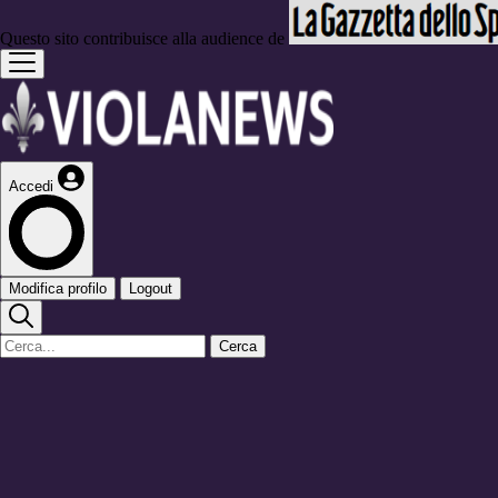
Questo sito contribuisce alla audience de
Accedi
Modifica profilo
Logout
Cerca