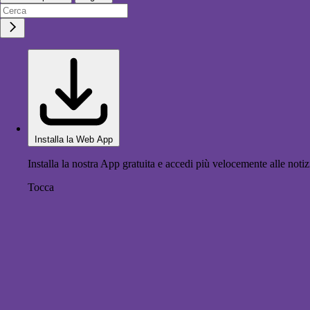
Installa la Web App
Installa la nostra App gratuita e accedi più velocemente alle notiz
Tocca