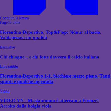
Continua la lettura
Pagelle viola
Fiorentina-Deportivo, Top&Flop: Ndour al bacio.
Valdepenas con qualità
Esclusive
Chi chiagne... e chi fotte davvero il calcio italiano
Live partite
Fiorentina-Deportivo 1-1, bicchiere mezzo pieno. Tanti
spunti e qualche ingenuità
Video
VIDEO VN - Mastantuono è atterrato a Firenze!
Accolto dalla bolgia viola