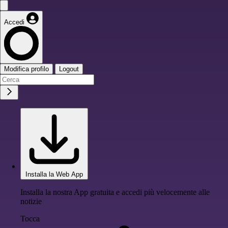
Accedi
Modifica profilo
Logout
Installa la Web App
Installa la nostra App gratuita e accedi più velocemente alle
notizie
Tocca