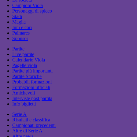
Campioni Viola
Personaggi di spicco
Stadi
Maglia
Inni e cori
Palmares
Sponsor
Partite
Live partite
Calendario Viola
Pagelle viola
Partite più importanti
Partite Storiche
Probabili formazioni
Formazioni ufficiali
Amichevoli
Interviste post partita
Info biglietti
Serie A
Risultati e classifica
Campionati precedenti
Altre di Serie A
Altre news