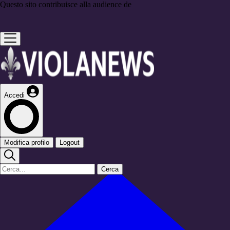
Questo sito contribuisce alla audience de
Accedi
Modifica profilo
Logout
Cerca