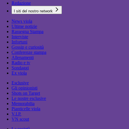
Redazione
I siti del nostro network
News viola
Ultime notizie
Rassegna Stampa
Interviste
Infortuni
Gossip e curiosità
Conferenze stampa
Allenamenti
Radio e tv
Sondaggi
Ex viola
Esclusive
Gli opinionisti
Shots on Target
Le nostre esclusive
Memorabilia
Pianticelle viola
V.I.P.
VN scout
La società