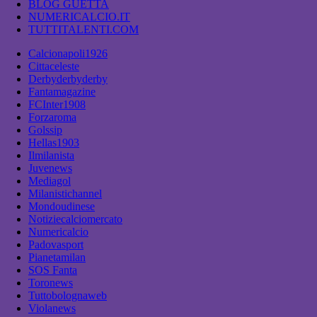
BLOG GUETTA
NUMERICALCIO.IT
TUTTITALENTI.COM
Calcionapoli1926
Cittaceleste
Derbyderbyderby
Fantamagazine
FCInter1908
Forzaroma
Golssip
Hellas1903
Ilmilanista
Juvenews
Mediagol
Milanistichannel
Mondoudinese
Notiziecalciomercato
Numericalcio
Padovasport
Pianetamilan
SOS Fanta
Toronews
Tuttobolognaweb
Violanews