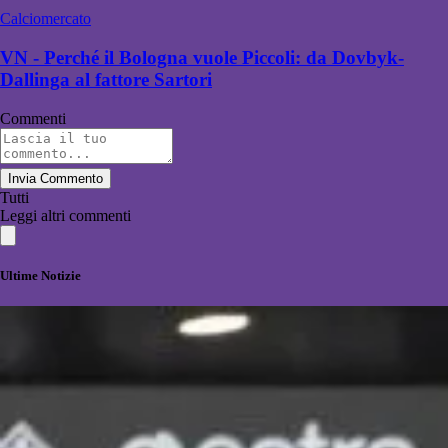
Calciomercato
VN - Perché il Bologna vuole Piccoli: da Dovbyk-
Dallinga al fattore Sartori
Commenti
Invia Commento
Tutti
Leggi altri commenti
Ultime Notizie