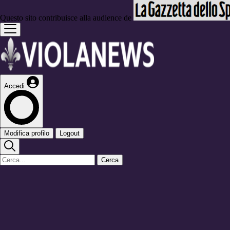
Questo sito contribuisce alla audience de
Accedi
Modifica profilo
Logout
Cerca