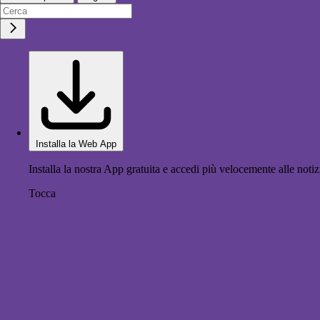
Installa la Web App
Installa la nostra App gratuita e accedi più velocemente alle notiz
Tocca