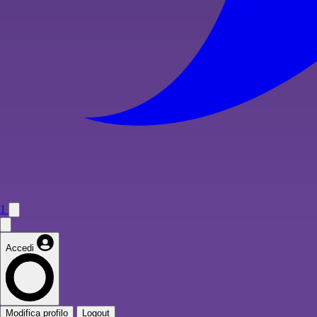
1
Accedi
Modifica profilo
Logout