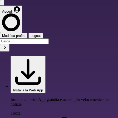
Accedi
Modifica profilo
Logout
Installa la Web App
Installa la nostra App gratuita e accedi più velocemente alle
notizie
Tocca