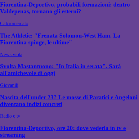
Fiorentina-Deportivo, probabili formazioni: dentro
Valdepenas, tornano gli esterni?
Calciomercato
The Athletic: "Frenata Solomon-West Ham. La
Fiorentina spinge, le ultime"
News viola
Svolta Mastantuono: "In Italia in serata". Sarà
all'amichevole di oggi
Giovanili
Nascita dell'under 23? Le mosse di Paratici e Angeloni
diventano indizi concreti
Radio e tv
Fiorentina-Deportivo, ore 20: dove vederla in tv e
streaming