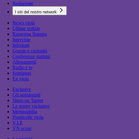
Redazione
I siti del nostro network
News viola
Ultime notizie
Rassegna Stampa
Interviste
Infortuni
Gossip e curiosità
Conferenze stampa
Allenamenti
Radio e tv
Sondaggi
Ex viola
Esclusive
Gli opinionisti
Shots on Target
Le nostre esclusive
Memorabilia
Pianticelle viola
V.I.P.
VN scout
La società