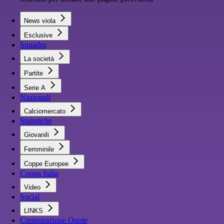
News viola
Esclusive
Squadra
La società
Partite
Serie A
Nazionali
Calciomercato
Statistiche
Giovanili
Femminile
Coppe Europee
Coppa Italia
Video
Social
LINKS
Comparazione Quote