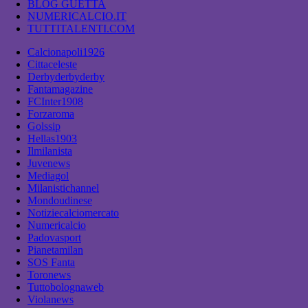
BLOG GUETTA
NUMERICALCIO.IT
TUTTITALENTI.COM
Calcionapoli1926
Cittaceleste
Derbyderbyderby
Fantamagazine
FCInter1908
Forzaroma
Golssip
Hellas1903
Ilmilanista
Juvenews
Mediagol
Milanistichannel
Mondoudinese
Notiziecalciomercato
Numericalcio
Padovasport
Pianetamilan
SOS Fanta
Toronews
Tuttobolognaweb
Violanews