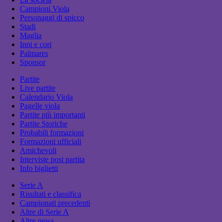
Campioni Viola
Personaggi di spicco
Stadi
Maglia
Inni e cori
Palmares
Sponsor
Partite
Live partite
Calendario Viola
Pagelle viola
Partite più importanti
Partite Storiche
Probabili formazioni
Formazioni ufficiali
Amichevoli
Interviste post partita
Info biglietti
Serie A
Risultati e classifica
Campionati precedenti
Altre di Serie A
Altre news