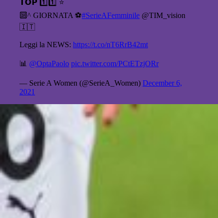
𝗧𝗢𝗣 1️⃣1️⃣ ⭐
🔟^ GIORNATA ⚽
#SerieAFemminile
@TIM_vision
🇮🇹
Leggi la NEWS:
https://t.co/nT6RrB42mt
📊
@OptaPaolo
pic.twitter.com/PCtETzjORr
— Serie A Women (@SerieA_Women)
December 6,
2021