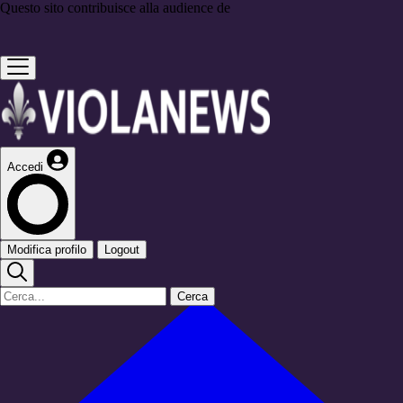
Questo sito contribuisce alla audience de
Accedi
Modifica profilo
Logout
Cerca