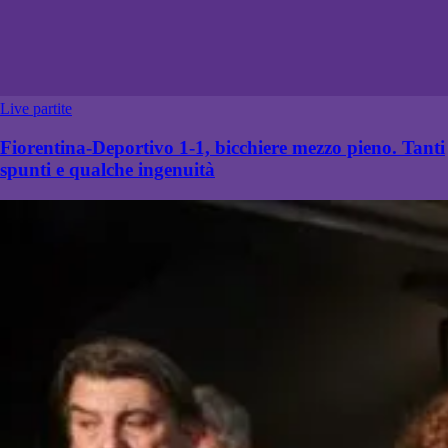
Live partite
Fiorentina-Deportivo 1-1, bicchiere mezzo pieno. Tanti
spunti e qualche ingenuità