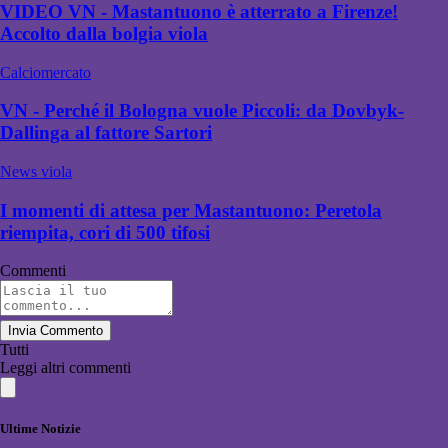
VIDEO VN - Mastantuono è atterrato a Firenze!
Accolto dalla bolgia viola
Calciomercato
VN - Perché il Bologna vuole Piccoli: da Dovbyk-
Dallinga al fattore Sartori
News viola
I momenti di attesa per Mastantuono: Peretola
riempita, cori di 500 tifosi
Commenti
Invia Commento
Tutti
Leggi altri commenti
Ultime Notizie