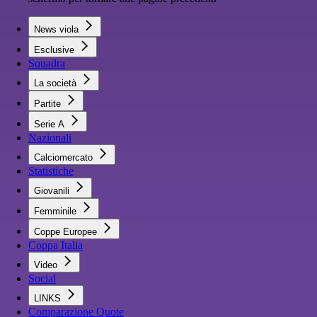
News viola
Esclusive
Squadra
La società
Partite
Serie A
Nazionali
Calciomercato
Statistiche
Giovanili
Femminile
Coppe Europee
Coppa Italia
Video
Social
LINKS
Comparazione Quote