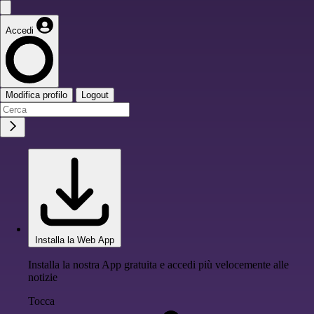
Accedi
Modifica profilo
Logout
Installa la Web App
Installa la nostra App gratuita e accedi più velocemente alle
notizie
Tocca