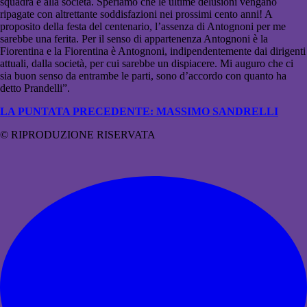
squadra e alla società. Speriamo che le ultime delusioni vengano
ripagate con altrettante soddisfazioni nei prossimi cento anni! A
proposito della festa del centenario, l’assenza di Antognoni per me
sarebbe una ferita. Per il senso di appartenenza Antognoni è la
Fiorentina e la Fiorentina è Antognoni, indipendentemente dai dirigenti
attuali, dalla società, per cui sarebbe un dispiacere. Mi auguro che ci
sia buon senso da entrambe le parti, sono d’accordo con quanto ha
detto Prandelli”.
LA PUNTATA PRECEDENTE: MASSIMO SANDRELLI
© RIPRODUZIONE RISERVATA