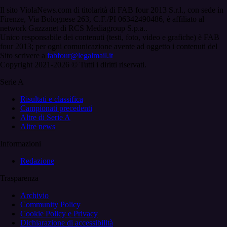
Il sito ViolaNews.com di titolarità di FAB four 2013 S.r.l., con sede in
Firenze, Via Bolognese 263, C.F./PI 06342490486, è affiliato al
network Gazzanet di RCS Mediagroup S.p.a..
Unico responsabile dei contenuti (testi, foto, video e grafiche) è FAB
four 2013; per ogni comunicazione avente ad oggetto i contenuti del
Sito scrivere a
fabfour@legalmail.it
Copyright 2021-2026 © Tutti i diritti riservati.
Serie A
Risultati e classifica
Campionati precedenti
Altre di Serie A
Altre news
Informazioni
Redazione
Trasparenza
Archivio
Community Policy
Cookie Policy e Privacy
Dichiarazione di accessibilità