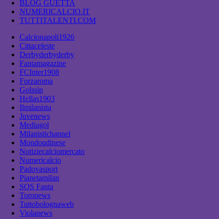
BLOG GUETTA
NUMERICALCIO.IT
TUTTITALENTI.COM
Calcionapoli1926
Cittaceleste
Derbyderbyderby
Fantamagazine
FCInter1908
Forzaroma
Golssip
Hellas1903
Ilmilanista
Juvenews
Mediagol
Milanistichannel
Mondoudinese
Notiziecalciomercato
Numericalcio
Padovasport
Pianetamilan
SOS Fanta
Toronews
Tuttobolognaweb
Violanews