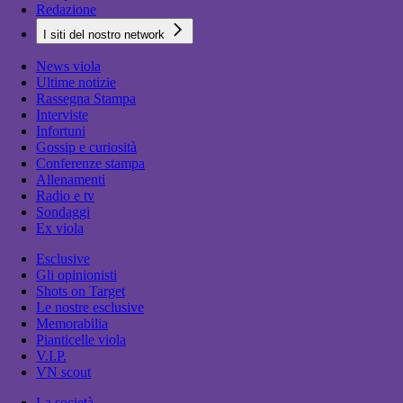
Redazione
I siti del nostro network
News viola
Ultime notizie
Rassegna Stampa
Interviste
Infortuni
Gossip e curiosità
Conferenze stampa
Allenamenti
Radio e tv
Sondaggi
Ex viola
Esclusive
Gli opinionisti
Shots on Target
Le nostre esclusive
Memorabilia
Pianticelle viola
V.I.P.
VN scout
La società