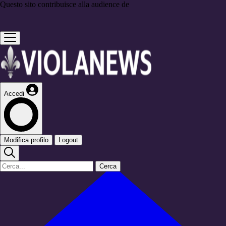
Questo sito contribuisce alla audience de
Accedi
Modifica profilo
Logout
Cerca