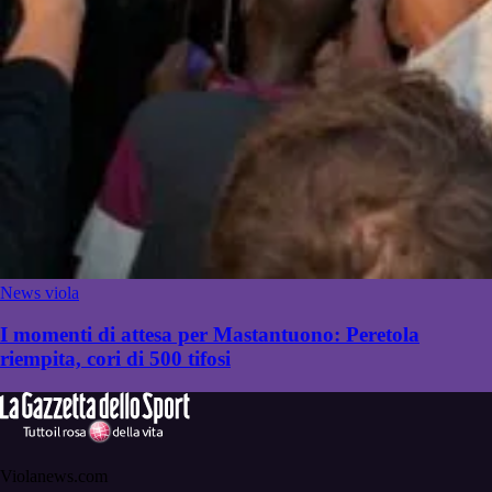
News viola
I momenti di attesa per Mastantuono: Peretola
riempita, cori di 500 tifosi
Violanews.com