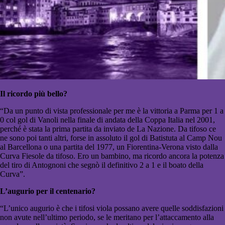
Il ricordo più bello?
“Da un punto di vista professionale per me è la vittoria a Parma per 1 a
0 col gol di Vanoli nella finale di andata della Coppa Italia nel 2001,
perché è stata la prima partita da inviato de La Nazione. Da tifoso ce
ne sono poi tanti altri, forse in assoluto il gol di Batistuta al Camp Nou
al Barcellona o una partita del 1977, un Fiorentina-Verona visto dalla
Curva Fiesole da tifoso. Ero un bambino, ma ricordo ancora la potenza
del tiro di Antognoni che segnò il definitivo 2 a 1 e il boato della
Curva”.
L’augurio per il centenario?
“L’unico augurio è che i tifosi viola possano avere quelle soddisfazioni
non avute nell’ultimo periodo, se le meritano per l’attaccamento alla