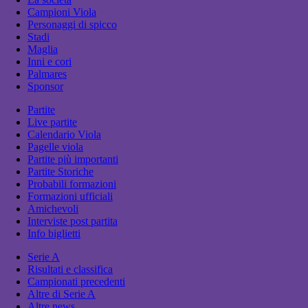
Campioni Viola
Personaggi di spicco
Stadi
Maglia
Inni e cori
Palmares
Sponsor
Partite
Live partite
Calendario Viola
Pagelle viola
Partite più importanti
Partite Storiche
Probabili formazioni
Formazioni ufficiali
Amichevoli
Interviste post partita
Info biglietti
Serie A
Risultati e classifica
Campionati precedenti
Altre di Serie A
Altre news