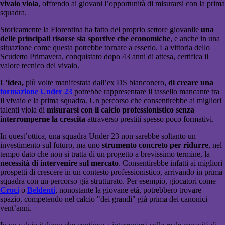
vivaio viola
, offrendo ai giovani l’opportunità di misurarsi con la prima
squadra.
Storicamente la Fiorentina ha fatto del proprio settore giovanile
una
delle principali risorse sia sportive che economiche
, e anche in una
situazione come questa potrebbe tornare a esserlo. La vittoria dello
Scudetto Primavera, conquistato dopo 43 anni di attesa, certifica il
valore tecnico del vivaio.
L’idea,
più volte manifestata dall’ex DS bianconero,
di creare una
formazione Under 23
potrebbe rappresentare il tassello mancante tra
il vivaio e la prima squadra. Un percorso che consentirebbe ai migliori
talenti viola di
misurarsi con il calcio professionistico
senza
interromperne la crescita
attraverso prestiti spesso poco formativi.
In quest’ottica, una squadra Under 23 non sarebbe soltanto un
investimento sul futuro, ma uno
strumento concreto per ridurre
, nel
tempo dato che non si tratta di un progetto a brevissimo termine, la
necessità di intervenire sul mercato
. Consentirebbe infatti ai migliori
prospetti di crescere in un contesto professionistico, arrivando in prima
squadra con un percorso già strutturato. Per esempio, giocatori come
Croci
o
Beldenti
, nonostante la giovane età, potrebbero trovare
spazio, competendo nel calcio "dei grandi" già prima dei canonici
vent’anni.