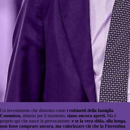
Un investimento che dimostra come
i rubinetti della famiglia
Commisso,
almeno per il momento,
siano ancora aperti.
Ma è
proprio qui che nasce la provocazione:
e se la vera sfida, alla lunga,
non fosse comprare ancora, ma valorizzare ciò che la Fiorentina