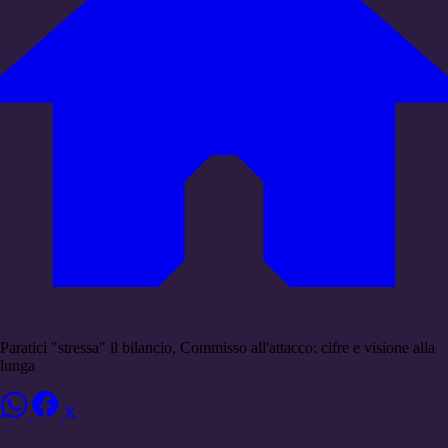
Paratici "stressa" il bilancio, Commisso all'attacco: cifre e visione alla
lunga