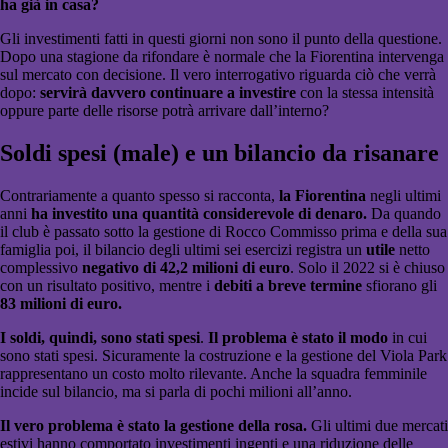
ha già in casa?
Gli investimenti fatti in questi giorni non sono il punto della questione.
Dopo una stagione da rifondare è normale che la Fiorentina intervenga
sul mercato con decisione. Il vero interrogativo riguarda ciò che verrà
dopo:
servirà davvero continuare a investire
con la stessa intensità
oppure parte delle risorse potrà arrivare dall’interno?
Soldi spesi (male) e un bilancio da risanare
Contrariamente a quanto spesso si racconta,
la Fiorentina
negli ultimi
anni
ha investito una quantità considerevole di denaro.
Da quando
il club è passato sotto la gestione di Rocco Commisso prima e della sua
famiglia poi, il bilancio degli ultimi sei esercizi registra un
utile
netto
complessivo
negativo di 42,2 milioni di euro
. Solo il 2022 si è chiuso
con un risultato positivo, mentre i
debiti a breve termine
sfiorano gli
83 milioni di euro.
I soldi, quindi, sono stati spesi
.
Il problema è stato il modo
in cui
sono stati spesi. Sicuramente la costruzione e la gestione del Viola Park
rappresentano un costo molto rilevante. Anche la squadra femminile
incide sul bilancio, ma si parla di pochi milioni all’anno.
Il vero problema è stato la gestione della rosa.
Gli ultimi due mercati
estivi hanno comportato investimenti ingenti e una riduzione delle