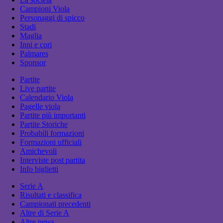
Campioni Viola
Personaggi di spicco
Stadi
Maglia
Inni e cori
Palmares
Sponsor
Partite
Live partite
Calendario Viola
Pagelle viola
Partite più importanti
Partite Storiche
Probabili formazioni
Formazioni ufficiali
Amichevoli
Interviste post partita
Info biglietti
Serie A
Risultati e classifica
Campionati precedenti
Altre di Serie A
Altre news