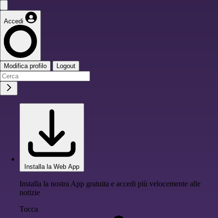
Accedi
Modifica profilo
Logout
Installa la Web App
Installa la nostra App gratuita e accedi più velocemente alle
notizie
Tocca