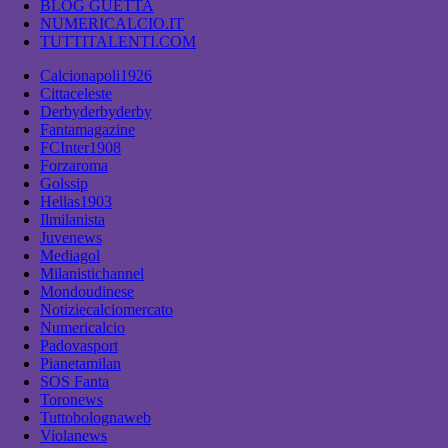
BLOG GUETTA
NUMERICALCIO.IT
TUTTITALENTI.COM
Calcionapoli1926
Cittaceleste
Derbyderbyderby
Fantamagazine
FCInter1908
Forzaroma
Golssip
Hellas1903
Ilmilanista
Juvenews
Mediagol
Milanistichannel
Mondoudinese
Notiziecalciomercato
Numericalcio
Padovasport
Pianetamilan
SOS Fanta
Toronews
Tuttobolognaweb
Violanews