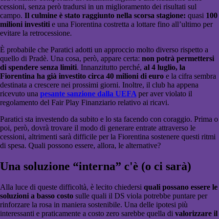
cessioni, senza però tradursi in un miglioramento dei risultati sul
campo.
Il culmine è stato raggiunto nella scorsa stagione:
quasi
100
milioni investiti
e una Fiorentina costretta a lottare fino all’ultimo per
evitare la retrocessione.
È probabile che Paratici adotti un approccio molto diverso rispetto a
quello di Pradè. Una cosa, però, appare certa:
non potrà permettersi
di spendere senza limiti
. Innanzitutto perché,
al 4 luglio, la
Fiorentina ha già investito circa 40 milioni di euro
e la cifra sembra
destinata a crescere nei prossimi giorni. Inoltre, il club ha appena
ricevuto una
pesante sanzione dalla UEFA
per aver violato il
regolamento del Fair Play Finanziario relativo ai ricavi.
Paratici sta investendo da subito e lo sta facendo con coraggio. Prima o
poi, però, dovrà trovare il modo di generare entrate attraverso le
cessioni, altrimenti sarà difficile per la Fiorentina sostenere questi ritmi
di spesa. Quali possono essere, allora, le alternative?
Una soluzione “interna” c'è (o ci sarà)
Alla luce di queste difficoltà, è lecito chiedersi
quali possano essere le
soluzioni a basso costo
sulle quali il DS viola potrebbe puntare per
rinforzare la rosa in maniera sostenibile. Una delle ipotesi più
interessanti e praticamente a costo zero sarebbe quella di
valorizzare il