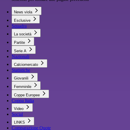
News viola
Esclusive
Squadra
La società
Partite
Serie A
Nazionali
Calciomercato
Statistiche
Giovanili
Femminile
Coppe Europee
Coppa Italia
Video
Social
LINKS
Comparazione Quote