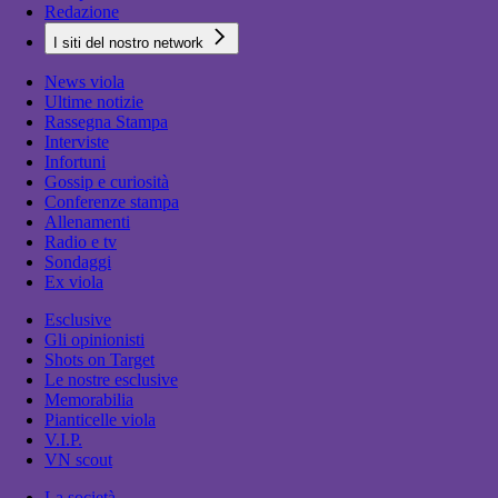
Redazione
I siti del nostro network
News viola
Ultime notizie
Rassegna Stampa
Interviste
Infortuni
Gossip e curiosità
Conferenze stampa
Allenamenti
Radio e tv
Sondaggi
Ex viola
Esclusive
Gli opinionisti
Shots on Target
Le nostre esclusive
Memorabilia
Pianticelle viola
V.I.P.
VN scout
La società