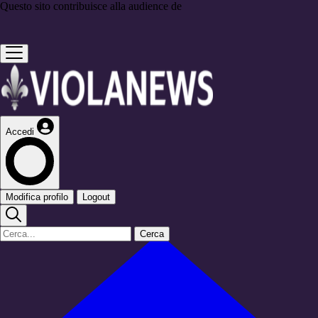
Questo sito contribuisce alla audience de
Accedi
Modifica profilo
Logout
Cerca