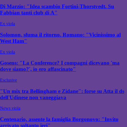
Di Marzio: "Idea scambio Fortini-Thorstvedt. Su
Fabbian tanti club di A"
Ex viola
Solomon, sfuma il ritorno. Romano: "Vicinissimo al
West Ham"
Ex viola
Gosens: "La Conference? I compagni dicevano 'ma
dove siamo?', io ero affascinato"
Esclusive
"Un mix tra Bellingham e Zidane": forse su Atta il ds
dell'Udinese non vaneggiava
News viola
Centenario, assente la famiglia Borgonovo: "Invito
arrivato soltanto ieri"