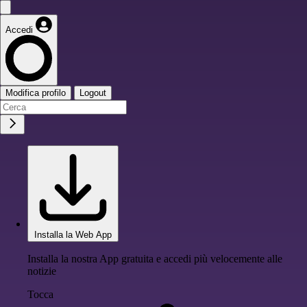
Accedi
Modifica profilo
Logout
Installa la Web App
Installa la nostra App gratuita e accedi più velocemente alle
notizie
Tocca