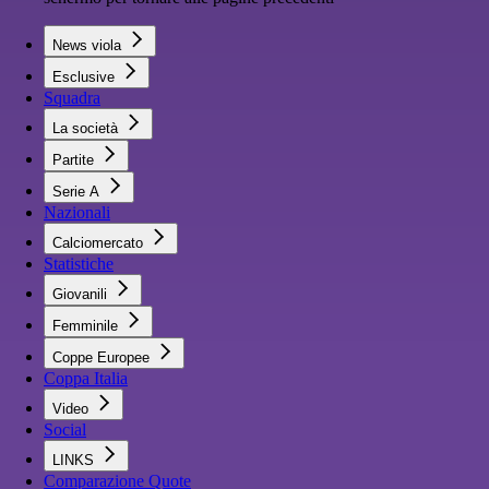
News viola
Esclusive
Squadra
La società
Partite
Serie A
Nazionali
Calciomercato
Statistiche
Giovanili
Femminile
Coppe Europee
Coppa Italia
Video
Social
LINKS
Comparazione Quote