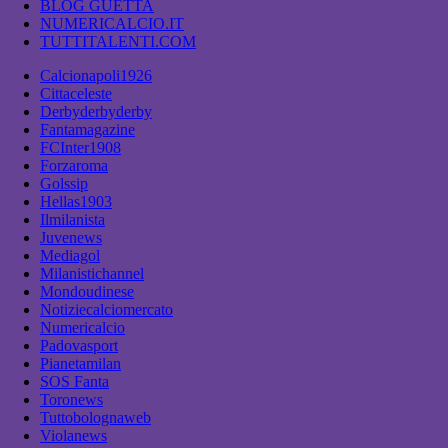
BLOG GUETTA
NUMERICALCIO.IT
TUTTITALENTI.COM
Calcionapoli1926
Cittaceleste
Derbyderbyderby
Fantamagazine
FCInter1908
Forzaroma
Golssip
Hellas1903
Ilmilanista
Juvenews
Mediagol
Milanistichannel
Mondoudinese
Notiziecalciomercato
Numericalcio
Padovasport
Pianetamilan
SOS Fanta
Toronews
Tuttobolognaweb
Violanews