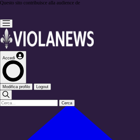
Questo sito contribuisce alla audience de
Accedi
Modifica profilo
Logout
Cerca