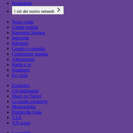
Redazione
I siti del nostro network
News viola
Ultime notizie
Rassegna Stampa
Interviste
Infortuni
Gossip e curiosità
Conferenze stampa
Allenamenti
Radio e tv
Sondaggi
Ex viola
Esclusive
Gli opinionisti
Shots on Target
Le nostre esclusive
Memorabilia
Pianticelle viola
V.I.P.
VN scout
La società