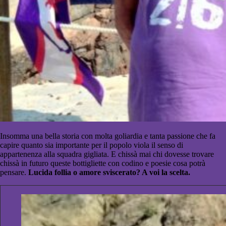
Insomma una bella storia con molta goliardia e tanta passione che fa
capire quanto sia importante per il popolo viola il senso di
appartenenza alla squadra gigliata. E chissà mai chi dovesse trovare
chissà in futuro queste bottigliette con codino e poesie cosa potrà
pensare.
Lucida follia o amore sviscerato? A voi la scelta.