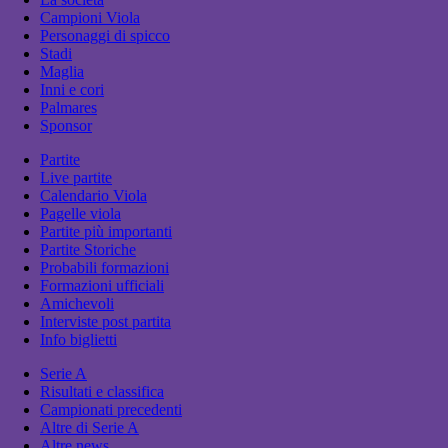
Campioni Viola
Personaggi di spicco
Stadi
Maglia
Inni e cori
Palmares
Sponsor
Partite
Live partite
Calendario Viola
Pagelle viola
Partite più importanti
Partite Storiche
Probabili formazioni
Formazioni ufficiali
Amichevoli
Interviste post partita
Info biglietti
Serie A
Risultati e classifica
Campionati precedenti
Altre di Serie A
Altre news