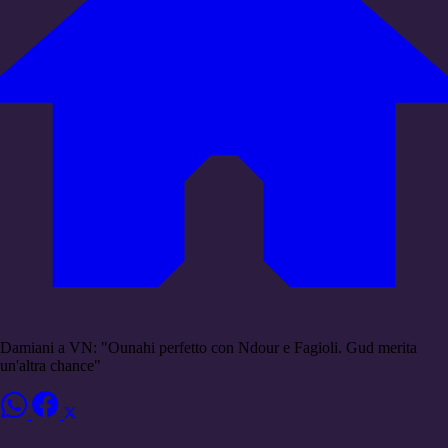
Damiani a VN: "Ounahi perfetto con Ndour e Fagioli. Gud merita
un'altra chance"