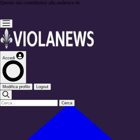
Questo sito contribuisce alla audience de
Accedi
Modifica profilo
Logout
Cerca