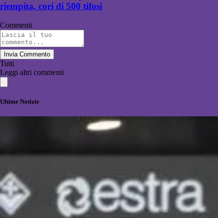
riempita, cori di 500 tifosi
Commenti
Invia Commento
Tutti
Leggi altri commenti
Ultime Notizie