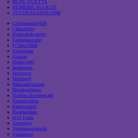
BLOG GUETTA
NUMERICALCIO.IT
TUTTITALENTI.COM
Calcionapoli1926
Cittaceleste
Derbyderbyderby
Fantamagazine
FCInter1908
Forzaroma
Golssip
Hellas1903
Ilmilanista
Juvenews
Mediagol
Milanistichannel
Mondoudinese
Notiziecalciomercato
Numericalcio
Padovasport
Pianetamilan
SOS Fanta
Toronews
Tuttobolognaweb
Violanews