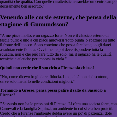
quantità che qualità. Con quelle caratteristiche sarebbe un centrocampo
decisamente ben assortito."
Venendo alle corsie esterne, che pensa della
stagione di Gumundsson?
"A me piace molto, è un ragazzo forte. Non è il classico esterno di
fascia puro: è uno a cui piace muoversi 'sotto punta' o spaziare su tutto
il fronte dell'attacco. Sono convinto che possa fare bene, io gli darei
assolutamente fiducia. Ovviamente poi deve rispondere tutta la
squadra, non è che può fare tutto da solo, ma il ragazzo ha le qualità
tecniche e atletiche per imporsi in viola."
Quindi non crede che il suo ciclo a Firenze sia chiuso?
"No, come dicevo io gli darei fiducia. Le qualità non si discutono,
serve solo metterlo nelle condizioni migliori."
Tornando a Grosso, pensa possa patire il salto da Sassuolo a
Firenze?
"
Sassuolo non ha le pressioni di Firenze. Lì c'era una società forte, con
Carnevali e la famiglia Squinzi, un ambiente in cui si era ben protetti.
Credo che a Firenze l'ambiente debba avere un po' di pazienza, dote