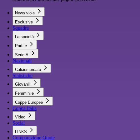
News viola
Esclusive
Squadra
La società
Partite
Serie A
Nazionali
Calciomercato
Statistiche
Giovanili
Femminile
Coppe Europee
Coppa Italia
Video
Social
LINKS
Comparazione Quote