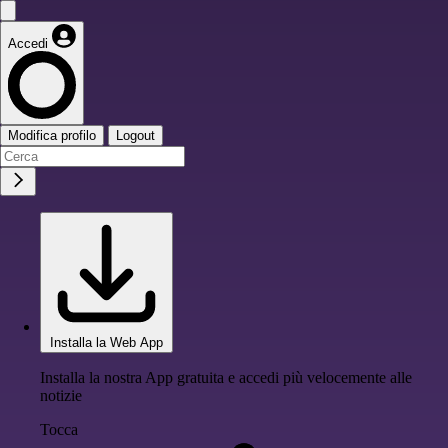
Accedi
Modifica profilo
Logout
Installa la Web App
Installa la nostra App gratuita e accedi più velocemente alle
notizie
Tocca