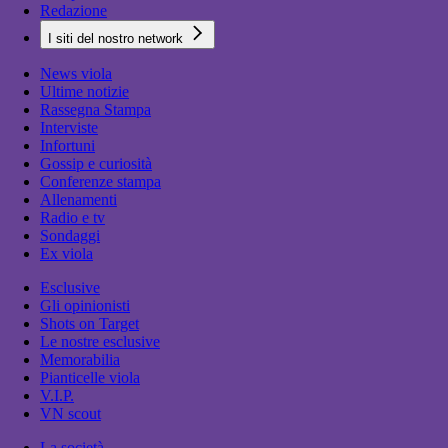
Redazione
I siti del nostro network
News viola
Ultime notizie
Rassegna Stampa
Interviste
Infortuni
Gossip e curiosità
Conferenze stampa
Allenamenti
Radio e tv
Sondaggi
Ex viola
Esclusive
Gli opinionisti
Shots on Target
Le nostre esclusive
Memorabilia
Pianticelle viola
V.I.P.
VN scout
La società