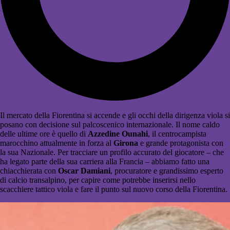
Il mercato della Fiorentina si accende e gli occhi della dirigenza viola si
posano con decisione sul palcoscenico internazionale. Il nome caldo
delle ultime ore è quello di
Azzedine Ounahi
, il centrocampista
marocchino attualmente in forza al
Girona
e grande protagonista con
la sua Nazionale. Per tracciare un profilo accurato del giocatore – che
ha legato parte della sua carriera alla Francia – abbiamo fatto una
chiacchierata con
Oscar Damiani
, procuratore e grandissimo esperto
di calcio transalpino, per capire come potrebbe inserirsi nello
scacchiere tattico viola e fare il punto sul nuovo corso della Fiorentina.