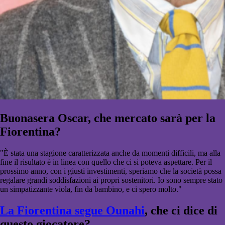
Buonasera Oscar, che mercato sarà per la
Fiorentina?
"È stata una stagione caratterizzata anche da momenti difficili, ma alla
fine il risultato è in linea con quello che ci si poteva aspettare. Per il
prossimo anno, con i giusti investimenti, speriamo che la società possa
regalare grandi soddisfazioni ai propri sostenitori. Io sono sempre stato
un simpatizzante viola, fin da bambino, e ci spero molto."
La Fiorentina segue Ounahi
, che ci dice di
questo giocatore?