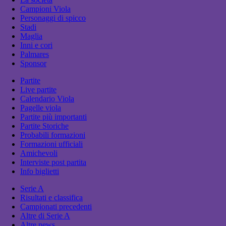
Campioni Viola
Personaggi di spicco
Stadi
Maglia
Inni e cori
Palmares
Sponsor
Partite
Live partite
Calendario Viola
Pagelle viola
Partite più importanti
Partite Storiche
Probabili formazioni
Formazioni ufficiali
Amichevoli
Interviste post partita
Info biglietti
Serie A
Risultati e classifica
Campionati precedenti
Altre di Serie A
Altre news