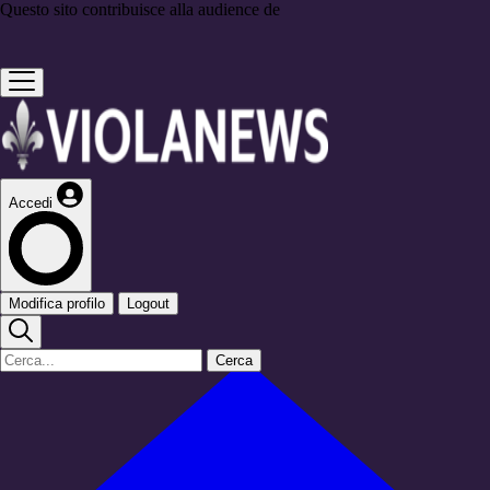
Questo sito contribuisce alla audience de
Accedi
Modifica profilo
Logout
Cerca