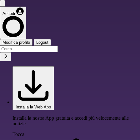
Accedi
Modifica profilo
Logout
Installa la Web App
Installa la nostra App gratuita e accedi più velocemente alle
notizie
Tocca