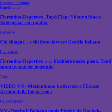
Continua la lettura
Pagelle viola
Fiorentina-Deportivo, Top&Flop: Ndour al bacio.
Valdepenas con qualità
Esclusive
Chi chiagne... e chi fotte davvero il calcio italiano
Live partite
Fiorentina-Deportivo 1-1, bicchiere mezzo pieno. Tanti
spunti e qualche ingenuità
Video
VIDEO VN - Mastantuono è atterrato a Firenze!
Accolto dalla bolgia viola
Calciomercato
VN - Perché il Bologna vuole Piccoli: da Dovbyk-