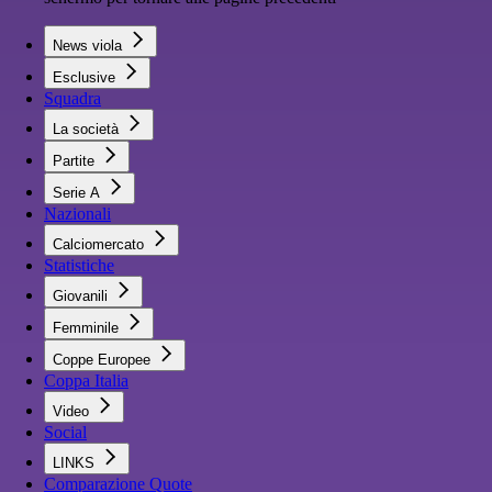
News viola
Esclusive
Squadra
La società
Partite
Serie A
Nazionali
Calciomercato
Statistiche
Giovanili
Femminile
Coppe Europee
Coppa Italia
Video
Social
LINKS
Comparazione Quote