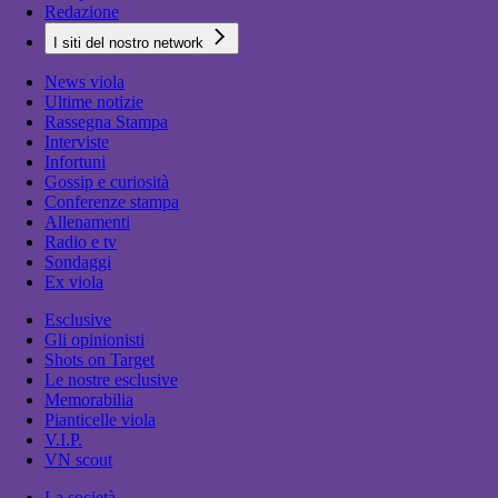
Redazione
I siti del nostro network
News viola
Ultime notizie
Rassegna Stampa
Interviste
Infortuni
Gossip e curiosità
Conferenze stampa
Allenamenti
Radio e tv
Sondaggi
Ex viola
Esclusive
Gli opinionisti
Shots on Target
Le nostre esclusive
Memorabilia
Pianticelle viola
V.I.P.
VN scout
La società