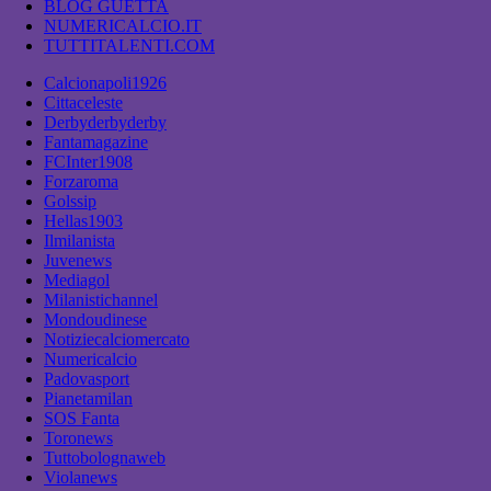
BLOG GUETTA
NUMERICALCIO.IT
TUTTITALENTI.COM
Calcionapoli1926
Cittaceleste
Derbyderbyderby
Fantamagazine
FCInter1908
Forzaroma
Golssip
Hellas1903
Ilmilanista
Juvenews
Mediagol
Milanistichannel
Mondoudinese
Notiziecalciomercato
Numericalcio
Padovasport
Pianetamilan
SOS Fanta
Toronews
Tuttobolognaweb
Violanews