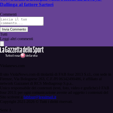
Dallinga al fattore Sartori
Commenti
Invia Commento
Tutti
Leggi altri commenti
Violanews.com
Il sito ViolaNews.com di titolarità di FAB four 2013 S.r.l., con sede in
Firenze, Via Bolognese 263, C.F./PI 06342490486, è affiliato al
network Gazzanet di RCS Mediagroup S.p.a..
Unico responsabile dei contenuti (testi, foto, video e grafiche) è FAB
four 2013; per ogni comunicazione avente ad oggetto i contenuti del
Sito scrivere a
fabfour@legalmail.it
Copyright 2021-2026 © Tutti i diritti riservati.
Serie A