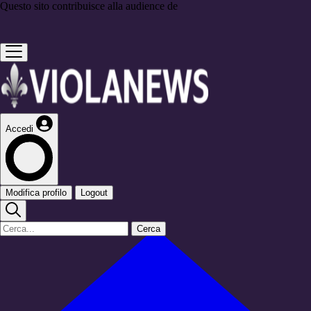
Questo sito contribuisce alla audience de
Accedi
Modifica profilo
Logout
Cerca