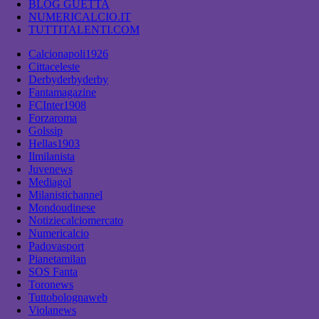
BLOG GUETTA
NUMERICALCIO.IT
TUTTITALENTI.COM
Calcionapoli1926
Cittaceleste
Derbyderbyderby
Fantamagazine
FCInter1908
Forzaroma
Golssip
Hellas1903
Ilmilanista
Juvenews
Mediagol
Milanistichannel
Mondoudinese
Notiziecalciomercato
Numericalcio
Padovasport
Pianetamilan
SOS Fanta
Toronews
Tuttobolognaweb
Violanews