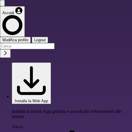
Accedi
Modifica profilo
Logout
Installa la Web App
Installa la nostra App gratuita e accedi più velocemente alle
notizie
Tocca