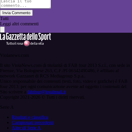
Invia Commento
Tutti
Leggi altri commenti
Violanews.com
Il sito ViolaNews.com di titolarità di FAB four 2013 S.r.l., con sede in
Firenze, Via Bolognese 263, C.F./PI 06342490486, è affiliato al
network Gazzanet di RCS Mediagroup S.p.a..
Unico responsabile dei contenuti (testi, foto, video e grafiche) è FAB
four 2013; per ogni comunicazione avente ad oggetto i contenuti del
Sito scrivere a
fabfour@legalmail.it
Copyright 2021-2026 © Tutti i diritti riservati.
Serie A
Risultati e classifica
Campionati precedenti
Altre di Serie A