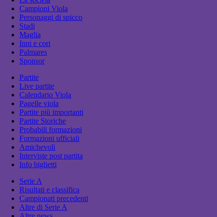
Campioni Viola
Personaggi di spicco
Stadi
Maglia
Inni e cori
Palmares
Sponsor
Partite
Live partite
Calendario Viola
Pagelle viola
Partite più importanti
Partite Storiche
Probabili formazioni
Formazioni ufficiali
Amichevoli
Interviste post partita
Info biglietti
Serie A
Risultati e classifica
Campionati precedenti
Altre di Serie A
Altre news