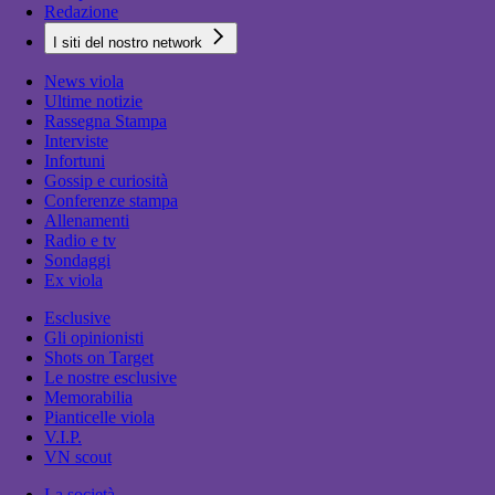
Redazione
I siti del nostro network
News viola
Ultime notizie
Rassegna Stampa
Interviste
Infortuni
Gossip e curiosità
Conferenze stampa
Allenamenti
Radio e tv
Sondaggi
Ex viola
Esclusive
Gli opinionisti
Shots on Target
Le nostre esclusive
Memorabilia
Pianticelle viola
V.I.P.
VN scout
La società