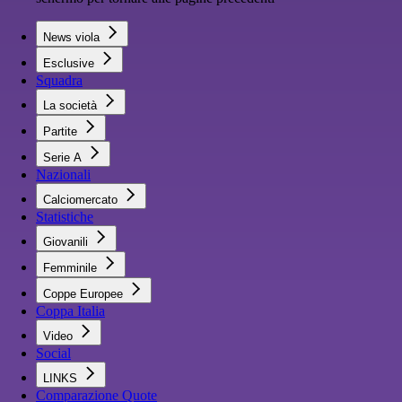
News viola
Esclusive
Squadra
La società
Partite
Serie A
Nazionali
Calciomercato
Statistiche
Giovanili
Femminile
Coppe Europee
Coppa Italia
Video
Social
LINKS
Comparazione Quote