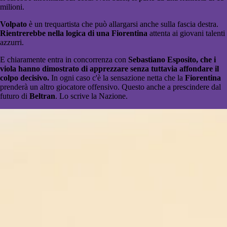
milioni.
Volpato
è un trequartista che può allargarsi anche sulla fascia destra.
Rientrerebbe nella logica di una Fiorentina
attenta ai giovani talenti
azzurri.
E chiaramente entra in concorrenza con
Sebastiano Esposito, che i
viola hanno dimostrato di apprezzare senza tuttavia affondare il
colpo decisivo.
In ogni caso c'è la sensazione netta che la
Fiorentina
prenderà un altro giocatore offensivo. Questo anche a prescindere dal
futuro di
Beltran
. Lo scrive la Nazione.