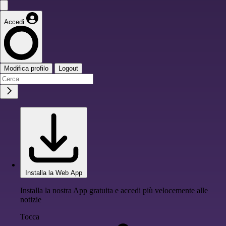
Accedi
Modifica profilo
Logout
Installa la Web App
Installa la nostra App gratuita e accedi più velocemente alle
notizie
Tocca