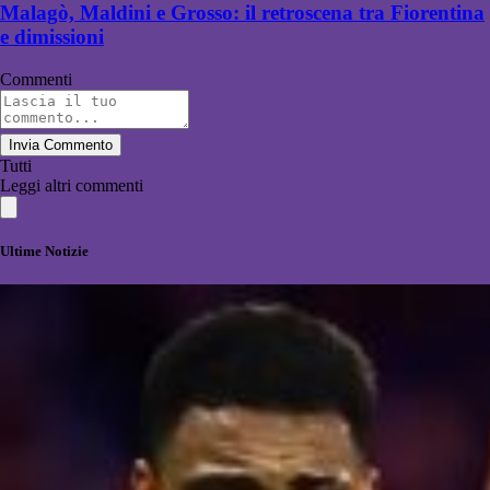
Malagò, Maldini e Grosso: il retroscena tra Fiorentina
e dimissioni
Commenti
Invia Commento
Tutti
Leggi altri commenti
Ultime Notizie