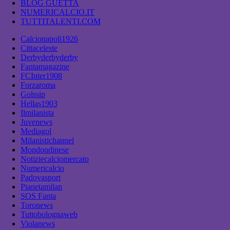
BLOG GUETTA
NUMERICALCIO.IT
TUTTITALENTI.COM
Calcionapoli1926
Cittaceleste
Derbyderbyderby
Fantamagazine
FCInter1908
Forzaroma
Golssip
Hellas1903
Ilmilanista
Juvenews
Mediagol
Milanistichannel
Mondoudinese
Notiziecalciomercato
Numericalcio
Padovasport
Pianetamilan
SOS Fanta
Toronews
Tuttobolognaweb
Violanews