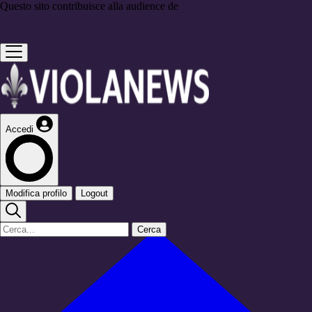
Questo sito contribuisce alla audience de
Accedi
Modifica profilo
Logout
Cerca