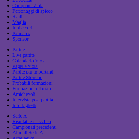
Campioni Viola
Personaggi di spicco
Stadi
Maglia
Inni e cori
Palmares
Sponsor
Partite
Live partite
Calendario Viola
Pagelle viola
Partite più importanti
Partite Storiche
Probabili formazioni
Formazioni ufficiali
Amichevoli
Interviste post partita
Info biglietti
Serie A
Risultati e classifica
Campionati precedenti
Altre di Serie A
Altre news