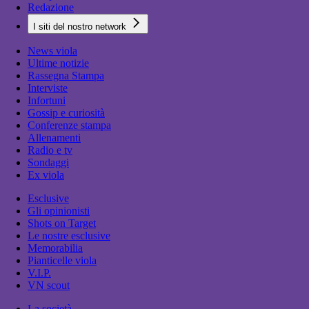
Redazione
I siti del nostro network
News viola
Ultime notizie
Rassegna Stampa
Interviste
Infortuni
Gossip e curiosità
Conferenze stampa
Allenamenti
Radio e tv
Sondaggi
Ex viola
Esclusive
Gli opinionisti
Shots on Target
Le nostre esclusive
Memorabilia
Pianticelle viola
V.I.P.
VN scout
La società