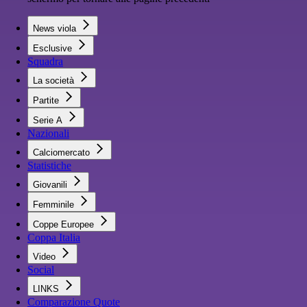
News viola
Esclusive
Squadra
La società
Partite
Serie A
Nazionali
Calciomercato
Statistiche
Giovanili
Femminile
Coppe Europee
Coppa Italia
Video
Social
LINKS
Comparazione Quote