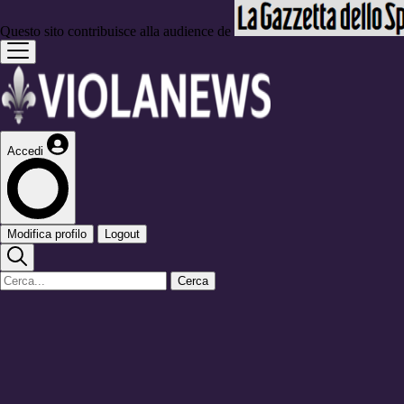
Questo sito contribuisce alla audience de
Accedi
Modifica profilo
Logout
Cerca