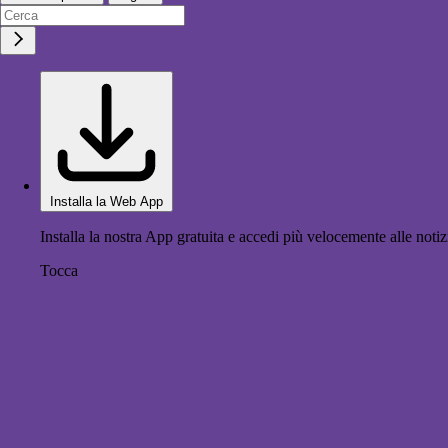
Installa la Web App
Installa la nostra App gratuita e accedi più velocemente alle notiz
Tocca