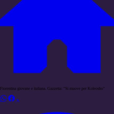
Fiorentina giovane e italiana. Gazzetta: "Si muove per Koleosho"