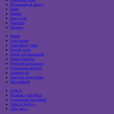
Personaggi di spicco
Stadi
Maglia
Inni e cori
Palmares
Sponsor
Partite
Live partite
Calendario Viola
Pagelle viola
Partite più importanti
Partite Storiche
Probabili formazioni
Formazioni ufficiali
Amichevoli
Interviste post partita
Info biglietti
Serie A
Risultati e classifica
Campionati precedenti
Altre di Serie A
Altre news