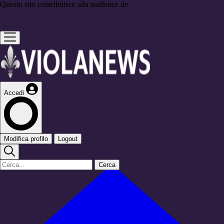
Questo sito contribuisce alla audience de
Accedi
Modifica profilo
Logout
Cerca