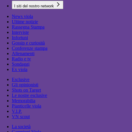
I siti del nostro network
News viola
Ultime notizie
Rassegna Stampa
Interviste
Infortuni
Gossip e curiosità
Conferenze stampa
Allenamenti
Radio e tv
Sondaggi
Ex viola
Esclusive
Gli opinionisti
Shots on Target
Le nostre esclusive
Memorabilia
Pianticelle viola
V.I.P.
VN scout
La società
Campioni Viola