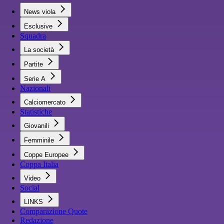
News viola
Esclusive
Squadra
La società
Partite
Serie A
Nazionali
Calciomercato
Statistiche
Giovanili
Femminile
Coppe Europee
Coppa Italia
Video
Social
LINKS
Comparazione Quote
Redazione