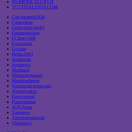
NUMERICALCIO.IT
TUTTITALENTI.COM
Calcionapoli1926
Cittaceleste
Derbyderbyderby
Fantamagazine
FCInter1908
Forzaroma
Golssip
Hellas1903
Ilmilanista
Juvenews
Mediagol
Milanistichannel
Mondoudinese
Notiziecalciomercato
Numericalcio
Padovasport
Pianetamilan
SOS Fanta
Toronews
Tuttobolognaweb
Violanews