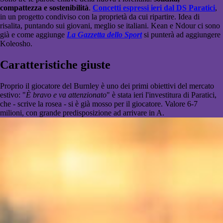
compattezza e sostenibilità
.
Concetti espressi ieri dal DS Paratici
,
in un progetto condiviso con la proprietà da cui ripartire. Idea di
risalita, puntando sui giovani, meglio se italiani. Kean e Ndour ci sono
già e come aggiunge
La Gazzetta dello Sport
si punterà ad aggiungere
Koleosho.
Caratteristiche giuste
Proprio il giocatore del Burnley è uno dei primi obiettivi del mercato
estivo: "
È bravo e va attenzionato
" è stata ieri l'investitura di Paratici,
che - scrive la rosea - si è già mosso per il giocatore. Valore 6-7
milioni, con grande predisposizione ad arrivare in A.