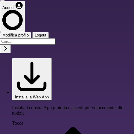
Accedi
Modifica profilo
Logout
Installa la Web App
Installa la nostra App gratuita e accedi più velocemente alle
notizie
Tocca