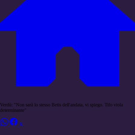
Verdù: "Non sarà lo stesso Betis dell'andata, vi spiego. Tifo viola
determinante"