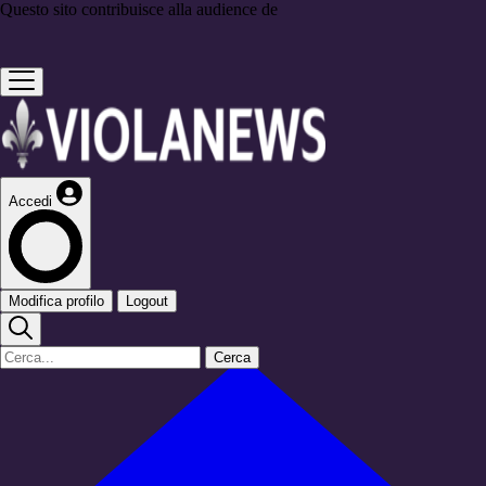
Questo sito contribuisce alla audience de
Accedi
Modifica profilo
Logout
Cerca