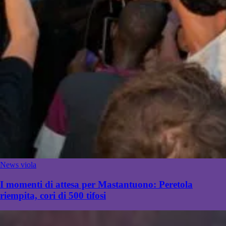
News viola
I momenti di attesa per Mastantuono: Peretola
riempita, cori di 500 tifosi