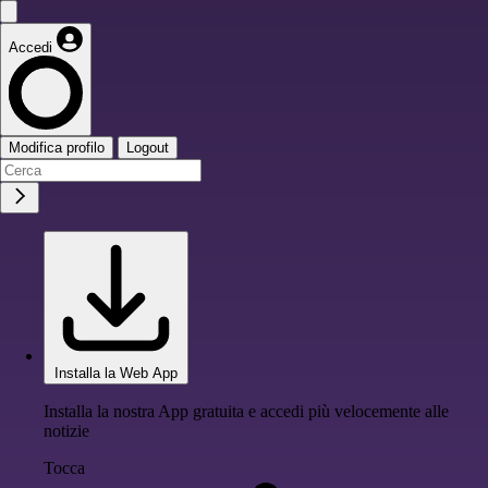
Accedi
Modifica profilo
Logout
Installa la Web App
Installa la nostra App gratuita e accedi più velocemente alle
notizie
Tocca