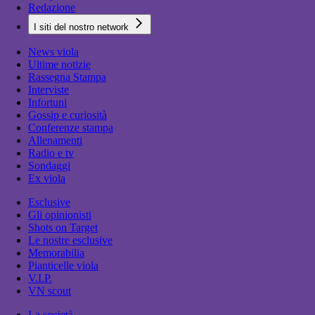
Redazione
I siti del nostro network
News viola
Ultime notizie
Rassegna Stampa
Interviste
Infortuni
Gossip e curiosità
Conferenze stampa
Allenamenti
Radio e tv
Sondaggi
Ex viola
Esclusive
Gli opinionisti
Shots on Target
Le nostre esclusive
Memorabilia
Pianticelle viola
V.I.P.
VN scout
La società