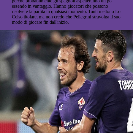
perché probabilmente gli spagnoli aspetteranno un po'
essendo in vantaggio. Hanno giocatori che possono
risolvere la partita in qualsiasi momento. Tanti mettono Lo
Celso titolare, ma non credo che Pellegrini stravolga il suo
modo di giocare fin dall'inizio.