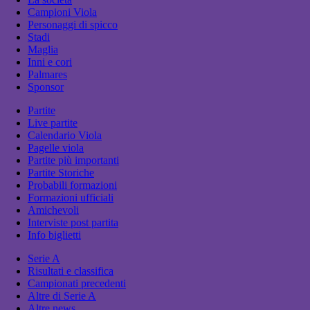
Campioni Viola
Personaggi di spicco
Stadi
Maglia
Inni e cori
Palmares
Sponsor
Partite
Live partite
Calendario Viola
Pagelle viola
Partite più importanti
Partite Storiche
Probabili formazioni
Formazioni ufficiali
Amichevoli
Interviste post partita
Info biglietti
Serie A
Risultati e classifica
Campionati precedenti
Altre di Serie A
Altre news