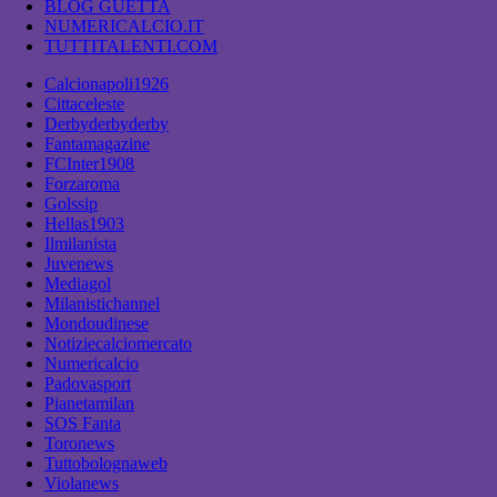
BLOG GUETTA
NUMERICALCIO.IT
TUTTITALENTI.COM
Calcionapoli1926
Cittaceleste
Derbyderbyderby
Fantamagazine
FCInter1908
Forzaroma
Golssip
Hellas1903
Ilmilanista
Juvenews
Mediagol
Milanistichannel
Mondoudinese
Notiziecalciomercato
Numericalcio
Padovasport
Pianetamilan
SOS Fanta
Toronews
Tuttobolognaweb
Violanews