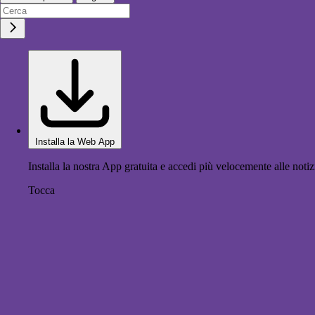
Installa la Web App
Installa la nostra App gratuita e accedi più velocemente alle notiz
Tocca