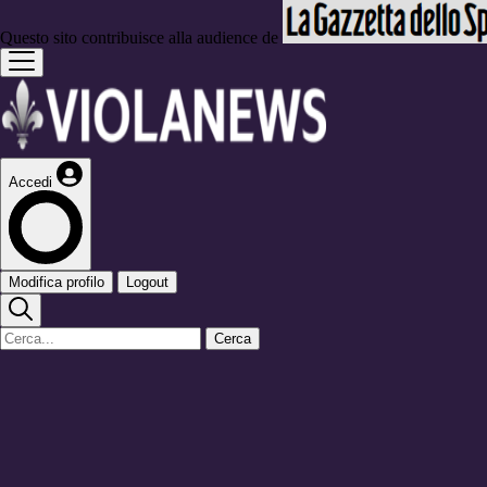
Questo sito contribuisce alla audience de
Accedi
Modifica profilo
Logout
Cerca