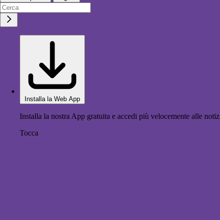
Installa la Web App
Installa la nostra App gratuita e accedi più velocemente alle notiz
Tocca