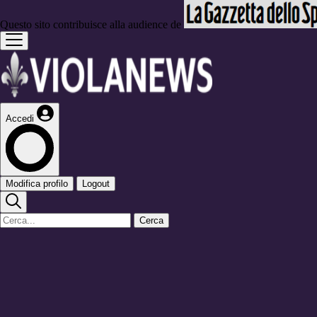
Questo sito contribuisce alla audience de
Accedi
Modifica profilo
Logout
Cerca