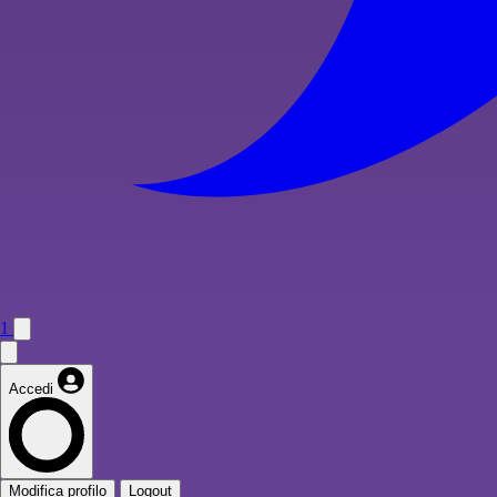
1
Accedi
Modifica profilo
Logout