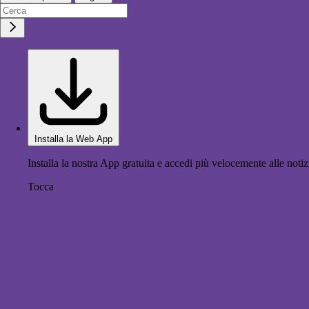
Installa la Web App
Installa la nostra App gratuita e accedi più velocemente alle notiz
Tocca