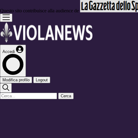
Questo sito contribuisce alla audience de
Accedi
Modifica profilo
Logout
Cerca